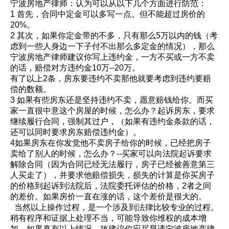
宁波房地产律师：认为可以从以下几个方面进行防范：
1 首先，合同中定金可以多写一点。但不能超过房价的
20%。
2 其次，如果你定金带的不多，只有那么5万以内的钱（考
虑到一些人身边一下子付不出那么多定金的情况），那么
宁波房地产律师
建议你写上违约金，一方不买或一方不卖
的话，赔偿对方违约金10万--20万。
有了以上2条，房东要违约不卖那他就要考虑到违约要赔
偿的数额。
3 如果有些房东还是坚持违约不卖，愿意赔钱给你。而买
家一直很中意这个房屋的时候，怎么办？起诉房东，要求
继续履行合同，强制其过户，（如果有违约金条款的话，
还可以同时要求房东赔偿违约金）。
4如果房东在你发觉他不卖房子给你的时候，已经把房子
卖给了别人的时候，怎么办？--买家可以向法院起诉要求
解除合同（因为合同已经无法履行，房子已经被善意第三
人买走了），并要求他赔偿损失，损失的计算是你买房子
的价格到起诉到法院后，法院委托评估的价格，2者之间
的差价。如果房价一直在涨的话，这个差价是很大的。
当然以上操作过程，是一个涉及到法律比较专业的过程。
稍有程序和证据上处理不当，可能导致你维权的成本增
加。如果真有以上情况，故建议你应尽早请
宁波房地产律