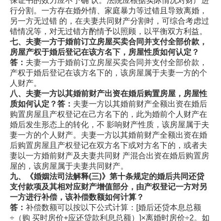
保证书的效力应不予确 认。法院应根据实际情况对财产进
行分割。一方存在婚外情、家庭暴力等过错且导致离婚，
另一方无过错 的，在夫妻共同财产分割时，可综合考虑过
错情况等，对无过错方酌情予以照顾，以平衡双方利益。
七、夫妻一方于婚前订立房屋买卖合同并支付全部价款，
房屋产权于婚后登记在该方名下，房屋性质如何认定？
答：
夫妻一方于婚前订立房屋买卖合同并支付全部价款，
产权于婚后登记在该方名下的，该房屋属于夫妻一方的个
人财产。
八、夫妻一方以其婚前财产出资在婚后购置房屋，房屋性
质如何认定？答：
夫妻一方以其婚前财产全额出资在婚后
购置房屋且产权登记在己方名下的，此为婚前个人财产在
婚后发生形态上的转化，不 影响财产性质，该房屋属于夫
妻一方的个人财产。夫妻一方以其婚前财产全额出资在婚
后购置房屋且产权登记在双方名下或对方名下的，或者夫
妻以一方婚前财产及夫妻共同财 产混合出资在婚后购置房
屋的，该房屋属于夫妻共同财产。
九、《婚姻法司法解释
(
三
)
》第十条规定的婚后共同还贷
支付款项及其相对应财产增值部分，由产权登记一方对另
一方进行补偿，该补偿数额如何计算？
答：
补偿数额可以按以下公式计算：[婚后还贷本息总额
÷（购 买时房价+应还贷款利息总额）]×离婚时房价÷2。如