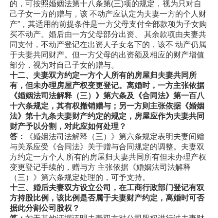
的，可按照婚姻法第十八条第(三)项的规定，视为只对自
己子女一方的赠与，该 不动产应认定为夫妻一方的个人财
产”，其适用的前提条件是一方父母支付全部款项为子女购
买不动产。婚后由一方父母部分出资、 其余款项由夫妻共
同支付，不动产登记在出资人子女名下的，该不 动产仍属
于夫妻共同财产。但一方父母的出资额及相应的财产增值
部分，视为对自己子女的赠与。
十二、夫妻双方约定一方个人所有的房屋归夫妻共同所
有，但未办理房屋产权变更登记。离婚时，一方主张依据
《婚姻法司法解
释（三）》第六条及《合同法》第一百八
十六条规定，其有权撤销
赠与；另一方则主张依据《婚姻
法》第十九条夫妻财产约定的规定，房屋应作为夫妻共同
财产予以分割，对此应如何处理？
答：
《婚姻法司法解释（三）》第六条规定表明夫妻间赠
与关系应受《合同法》关于赠与合同规定的调整。夫妻双
方约定一方个人 所有的房屋归夫妻共同所有但未办理产权
变更登记手续的，赠与方 主张依据《婚姻法司法解释
（三）》第六条规定处理的，可予支持。
十三、婚后夫妻双方设立公司，在工商行政部门登记有双
方持股比例，该比例是否属于夫妻财产约定，离婚时可否
据此分割公司
股权？