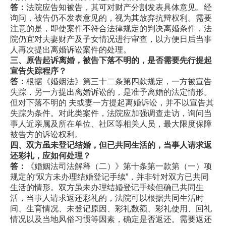
答：
法院应告知被告，其可对财产分割发表具体意见。经
询问，被告仍不发表意见的，视为其放弃抗辩权利。需要
注意的是，即使案件不符合法律规定的判决离婚条件，法
院仍宜对夫妻财产及子女情况进行审查，以方便日后当事
人再次提出离婚诉讼案件的处理。
三、原告起诉离婚，被告下落不明的，是否需要先行提起
宣告失踪程序？
答：
根据《婚姻法》第三十二条第四款规定，一方被宣告
失踪，另一方提出离婚诉讼的，是准予离婚的法定情形。
但对下落不明的 夫或妻一方提起离婚诉讼，并不以宣告其
失踪为条件。对此类案件，法院应加强调查走访，询问当
事人近亲属及所在单位、社区等相关人员，最大限度保障
被告方的诉讼权利。
四、双方虽未登记结婚，但已共同生活的，当事人请求返
还彩礼，应如何处理？
答：
《婚姻法司法解释（二）》第十条第一款第（一）项
规定的“双方未办理结婚登记手续”，并非针对双方已共同
生活的情形。双方虽未办理结婚登记手续但确已共同生
活，当事人请求返还彩礼的，法院可以根据共同生活时
间、生育情况、未登记原因、彩礼数额、彩礼使用、回礼
情况以及当地风俗习惯等因素，确定是否返还。需要返还