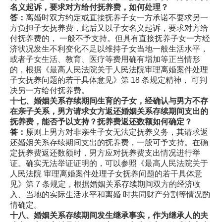
名义起诉，要
求对方给付抚养费，如何处理？
答：
离婚时双方约定或直接抚养子女一方承诺不要求另一
方负担子女抚养费，此后又以子女名义起诉，要求对方给
付抚养费的， 一般不予支持。但具有直接抚养子女一方经
济状况发生不利变化不足以维持子女当地一般生活水平，
或者子女生活、教育、医疗等费用确有增加等正当情形
的，根据《最高人民法院关于人民法院审理离婚案件处理
子女抚养问题的若干具体意见》第 18 条规定精神， 可判
决另一方给付抚养费。
十七、婚姻关系存续期间生育的子女，经确认与男方不存
在亲子关系，男方请求女方返还婚姻关系存续期间支出的
抚养费，能否
予以支持？抚养费返还数额如何确定？
答：
原则上男方对非亲生子女无法定抚养义务，其请求返
还婚姻关系存续期间支出的抚养费，一般可予支持。在确
定抚养费返还数额时，男方应对抚养费支出情况进行举
证。确实无法举证证明的，可以参照《最高人民法院关于
人民法院 审理离婚案件处理子女抚养问题的若干具体意
见》第 7 条规定，根据婚姻关系存续期间双方的经济收
入、当地的实际生活水平和离婚 时共同财产分割等情况酌
情确定。
十八、婚姻关系存续期间发生继承事实，作为继承人的夫