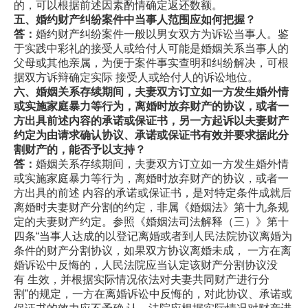
的，可以根据前述因素酌情确定返还数额。
五、婚约财产纠纷案件中当事人范围应如何把握？
答：
婚约财产纠纷案件一般以男女双方为诉讼当事人。鉴
于实践中彩礼的接受人或给付人可能是婚姻关系当事人的
父母或其他亲属，为便于案件事实查明和纠纷解决，可根
据双方诉辩确定实际 接受人或给付人的诉讼地位。
六、婚姻关系存续期间，夫妻双方订立如一方发生婚外情
或实施家庭暴力等行为，离婚时放弃财产的协议，或者一
方出具前述内
容的承诺或保证书，另一方起诉以夫妻财产
约定为由请求确认协
议、承诺或保证书有效并要求据此分
割财产的，能否予以支持？
答：
婚姻关系存续期间，夫妻双方订立如一方发生婚外情
或实施家庭暴力等行为，离婚时放弃财产的协议，或者一
方出具的前述 内容的承诺或保证书，是对特定条件成就后
离婚时夫妻财产分割的约定，非属《婚姻法》第十九条规
定的夫妻财产约定。参照《婚姻法司法解释（三）》第十
四条“当事人达成的以登记离婚或者到人民法院协议离婚为
条件的财产分割协议，如果双方协议离婚未成， 一方在离
婚诉讼中反悔的，人民法院应当认定该财产分割协议没
有 生效，并根据实际情况依法对夫妻共同财产进行分
割”的规定，一方在离婚诉讼中反悔的，对此协议、承诺或