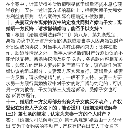
在个案中，计算所得补偿数额明显低于婚后还贷本息总额
半数的，应在上述计算方式的基础上，根据照顾子女和女
方利益的原则，结合案件实际合理确定补偿数额。
十、夫妻双方在离婚协议中约定将共同财产赠与子女，离
婚后一方反悔，请求撤销赠与，能否予以支持？
答：
根据《婚姻法司法解释(二)》第八条、第九条规定，
离婚 协议中关于财产分割的条款或者当事人因离婚就财产
分割达成的协议，对当事人具有法律约束力；除存在欺
诈、胁迫等情形之外， 当事人请求撤销财产分割协议的不
能予以支持。离婚协议涉及身份 关系，各条款内容相互关
联，如双方约定将夫妻共同财产赠与子女，该条款作为离
婚协议的组成部分，夫妻双方应实际履行。离婚后夫 或妻
一方反悔，请求撤销赠与的，一般不予支持。夫妻一方要
求另一方履行离婚协议中对子女的财产赠与约定的，可以
另一方为被告、子女为第三人提起诉讼。受赠子女也可
起 诉要求履行。
十一、婚后由一方父母部分出资为子女购买不动产，产权
登记在出资人子女名下的，能否适用《婚姻法司法解释
(
三
)
》第七条的规定，认定为夫妻一方的个人财产？
答：
《婚姻法司法解释(三)》第七条规定“婚后由一方父母
出 资为子女购买的不动产，产权登记在出资人子女名下