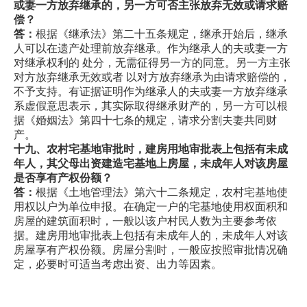
或妻一方放弃继承的，另一方可否主张放弃无效或请求赔
偿？
答：
根据《继承法》第二十五条规定，继承开始后，继承
人可以在遗产处理前放弃继承。作为继承人的夫或妻一方
对继承权利的 处分，无需征得另一方的同意。另一方主张
对方放弃继承无效或者 以对方放弃继承为由请求赔偿的，
不予支持。有证据证明作为继承人的夫或妻一方放弃继承
系虚假意思表示，其实际取得继承财产的，另一方可以根
据《婚姻法》第四十七条的规定，请求分割夫妻共同财
产。
十九、农村宅基地审批时，建房用地审批表上包括有未成
年人，其父母出资建造宅基地上房屋，未成年人对该房屋
是否享有产权份额？
答：
根据《土地管理法》第六十二条规定，农村宅基地使
用权以户为单位申报。在确定一户的宅基地使用权面积和
房屋的建筑面积时，一般以该户村民人数为主要参考依
据。建房用地审批表上包括有未成年人的，未成年人对该
房屋享有产权份额。房屋分割时，一般应按照审批情况确
定，必要时可适当考虑出资、出力等因素。