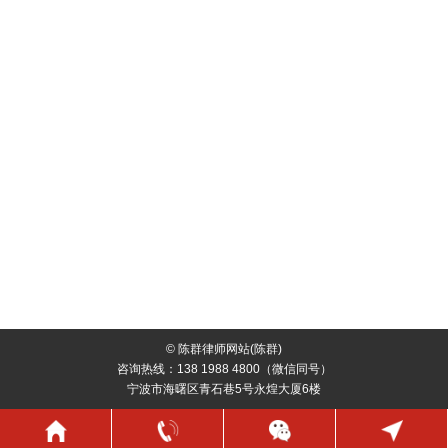
© 陈群律师网站(陈群)
咨询热线：138 1988 4800（微信同号）
宁波市海曙区青石巷5号永煌大厦6楼