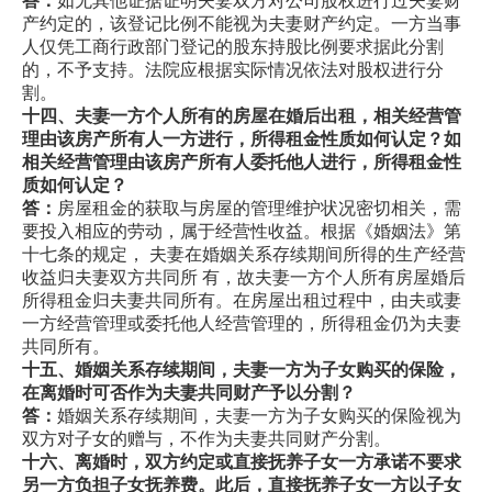
答：
如无其他证据证明夫妻双方对公司股权进行过夫妻财
产约定的，该登记比例不能视为夫妻财产约定。一方当事
人仅凭工商行政部门登记的股东持股比例要求据此分割
的，不予支持。法院应根据实际情况依法对股权进行分
割。
十四、夫妻一方个人所有的房屋在婚后出租，相关经营管
理由该房产所有人一方进行，所得租金性质如何认定？如
相关经营管理
由该房产所有人委托他人进行，所得租金性
质如何认定？
答：
房屋租金的获取与房屋的管理维护状况密切相关，需
要投入相应的劳动，属于经营性收益。根据《婚姻法》第
十七条的规定， 夫妻在婚姻关系存续期间所得的生产经营
收益归夫妻双方共同所 有，故夫妻一方个人所有房屋婚后
所得租金归夫妻共同所有。在房屋出租过程中，由夫或妻
一方经营管理或委托他人经营管理的，所得租金仍为夫妻
共同所有。
十五、婚姻关系存续期间，夫妻一方为子女购买的保险，
在离婚时可否作为夫妻共同财产予以分割？
答：
婚姻关系存续期间，夫妻一方为子女购买的保险视为
双方对子女的赠与，不作为夫妻共同财产分割。
十六、离婚时，双方约定或直接抚养子女一方承诺不要求
另一方负担子女抚养费。此后，直接抚养子女一方以子女