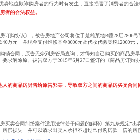
优势地位欺诈购房者的行为时有发生，直接损害了消费者的合法
购房者的合法权益。
订购协议》，被告房地产公司将位于楚雄某地B幢28层2806号商
万元，并现金支付维修基金8000元及代收代缴契税12000元，
合同，原告无奈到房管局查询，才得知自己购买的商品房早已被
求解除原、被告双方于2015年6月27日签订的《商品房订购协
他人的商品房另售给原告郭某，导致双方之间的商品房买卖合同
买卖合同纠纷案件适用法律若干问题的解释》第九条规定“出
、赔偿损失，并可以请求出卖人承担不超过己付购房款一倍的赔偿