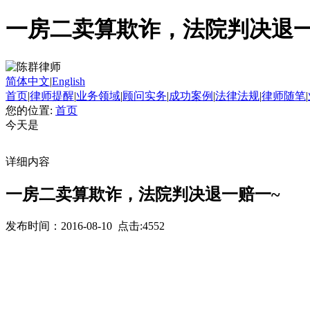
一房二卖算欺诈，法院判决退一
简体中文
|
English
首页
|
律师提醒
|
业务领域
|
顾问实务
|
成功案例
|
法律法规
|
律师随笔
|
您的位置:
首页
今天是
详细内容
一房二卖算欺诈，法院判决退一赔一~
发布时间：2016-08-10 点击:4552