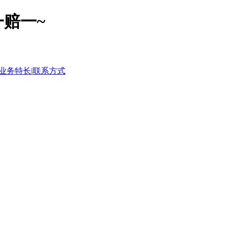
赔一~
业务特长
|
联系方式