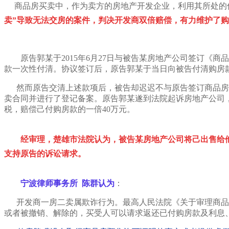
商品房买卖中，作为卖方的房地产开发企业，利用其所处的
卖”导致无法交房的案件，判决开发商双倍赔偿，有力维护了
原告郭某于2015年6月27日与被告某房地产公司签订《商品房
款一次性付清。协议签订后，原告郭某于当日向被告付清购房款40
然而原告交清上述款项后，被告却迟迟不与原告签订商品房购销
卖合同并进行了登记备案。原告郭某遂到法院起诉房地产公司，要
税，赔偿己付购房款的一倍40万元。
经审理，楚雄市法院认为，被告某房地产公司将己出售给
支持原告的诉讼请求。
宁波律师事务所 陈群认为
：
开发商一房二卖属欺诈行为。最高人民法院《关于审理商品房
或者被撤销、解除的，买受人可以请求返还已付购房款及利息