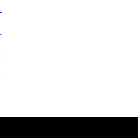
.
.
.
.