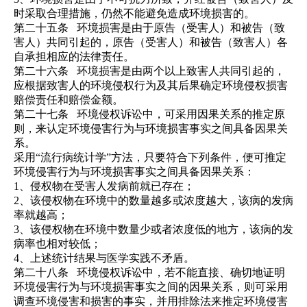
时采取合理措施，仍然不能避免造成环境损害的。
第二十五条
环境损害是由于原告（受害人）和被告（致
害人）共同引起的，原告（受害人）和被告（致害人）各
自承担相应的法律责任。
第二十六条
环境损害是由两个以上致害人共同引起的，
应根据致害人的环境侵权行为及其后果确定环境侵权损害
赔偿责任和赔偿金额。
第二十七条
环境侵权诉讼中，可采用因果关系的推定原
则，来认定环境侵害行为与环境损害事实之间具备因果关
系。
采用“流行病统计学”方法，只要符合下列条件，便可推定
环境侵害行为与环境损害事实之间具备因果关系：
1、侵权物在受害人发病前就已存在；
2、该侵权物在环境中的数量越多或浓度越大，该病的发病
率就越高；
3、该侵权物在环境中数量少或者浓度低的地方，该病的发
病率也相对较低；
4、上述统计结果与医学实践不矛盾。
第二十八条
环境侵权诉讼中，若
不能直接、确切地证明
环境侵害行为与环境损害事实之间的因果关系，则可采用
调查环境侵害和损害的事实，并用排除法来推定环境侵害