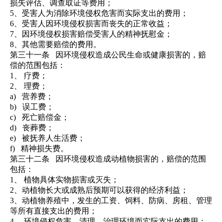
损失评估、
调
查取证等费用；
5、受害人为消除环境侵权危害而实际支出的费用；
6、受害人因环境侵权损害而丧失的正常收益；
7、因环境侵权损害赔偿受害人的精神抚慰金；
8、其他需要赔偿的费用。
第三十一条
因环境侵权造成公民生命或健康损害的，赔
偿的范围包括：
1、
疗费；
2、
理费；
a)
营养费；
b)
误工费；
c)
死亡赔偿金；
d)
丧葬费；
e)
被抚养人生活费；
f)
精神损失费。
第三十二条
因环境侵权造成动植物损害的，赔偿的范围
包括：
1、
植物具体实物损害或灭失；
2、动植物长大或成熟后预期可以获得的经济利益；
3、动植物养殖中，发生的工资、饲料、防病、房租、管理
等所有直接支出的费用；
4、
环境侵权危害，清理、治理环境而实际支出的费用；