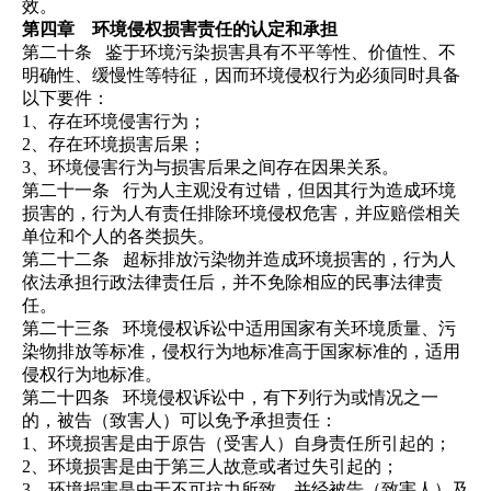
效。
第四章
环境
侵权损
害责任的认定和承担
第二十条
鉴于环境污染损害具有不平等性、价值性、不
明确性、缓慢性等特征，因而
环境侵权行为必须同时具备
以下要件：
1、存在环境侵害行为；
2、存在环境损害后果；
3、环境侵害行为与损害后果之间存在因果关系。
第二十一条
行为人主观没有过错，但因其行为
造成环境
损害的，行为人有责任排除环境侵权危害，并应赔偿相关
单位和个人的各类损失。
第二十二条
超标排放污染物并造成环境损害
的，行为人
依法承担行政法律责任后，并不免除相应的民事法律责
任。
第二十三条
环境侵权诉讼中适用国家有关环境质量、污
染物排放等标准，侵权行为地标准高于国家标准的，适用
侵权行为地标准。
第二十四条
环境侵权诉讼中，有下列行为或情况之一
的，被告（致害人）可以免予承担责任：
1、环境损害是由于原告（受害人）自身责任所引起的；
2、环境损害是由于第三人故意或者过失引起的；
3、环境损害是由于不可抗力所致，并经被告（致害人）及