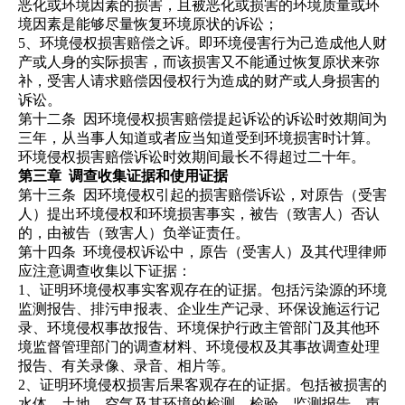
恶化或环境因素的损害，且被恶化或损害的环境质量或环
境因素是能够尽量恢复环境原状的诉讼；
5、环境侵权损害赔偿之诉。即环境侵害行为己造成他人财
产或人身的实际损害，而该损害又不能通过恢复原状来弥
补，受害人请求赔偿因侵权行为造成的财产或人身损害的
诉讼。
第十二条
因
环境侵权损害赔偿提起诉讼的诉讼时效期间为
三年，从当事人知道或者应当知道受到环境损害时计算。
环境侵权损害赔偿诉讼时效期间最长不得超过二十年。
第三章
调查收集证据和使用证据
第十三条
因
环境侵权引起的损害赔偿诉讼，对原告（受害
人）提出环境侵权和环境损害事实，被告（致害人）否认
的，由被告（致害人）负举证责任。
第十四条
环境侵权诉讼中，原告（受害人）及其代理律师
应注意调查收集以下证据：
1、证明环境侵权事实客观存在的证据。包括污染源的环境
监测报告、排污申报表、企业生产记录、环保设施运行记
录、环境侵权事故报告、环境保护行政主管部门
及其他
环
境监督管理部门的调查材料、环境侵权及其事故调查处理
报告、有关录像、录音、相片等。
2、证明环境侵权损害后果客观存在的证据。包括被损害的
水体、土地、空气及其环境的检测、检验、监测报告，声