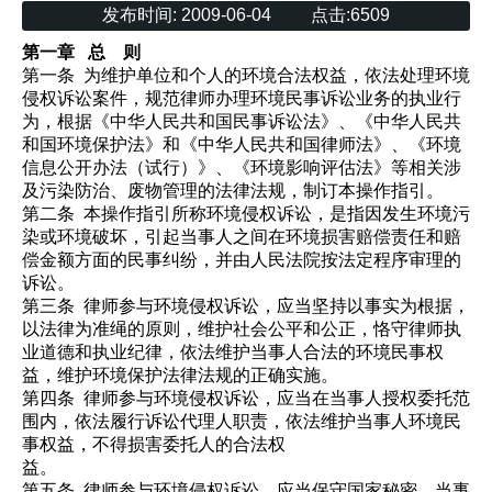
发布时间:
2009-06-04
点击:
6509
第一章
总
则
第一条
为维护单位和个人的环
境合法权益，依法处理环境
侵权诉讼案件，规范律师办理
环
境民事诉讼业务的执业行
为，根据《中华人民共和国民事诉讼法》、《中华人民共
和国
环
境保护法》和《中华人民共和国
律
师法》、《环境
信息公开办法（试行）》、《环境影响评估法》等相关涉
及污染防治、废物管理的法律法规，制订本操作指引。
第二条
本操作指引所称环境侵权诉讼，是指因发生环境污
染或环境破坏，引起当事人之间在环境损害赔偿责任和赔
偿金额方面的民事纠纷，并由人民法院按法定程序审理的
诉讼。
第三条
律
师
参与
环境侵权诉讼，应当坚持以事实为根据，
以法
律
为准绳的原则，维护社会公平和公正，恪守
律
师执
业道德和执业纪律，依法维护当事人合法的
环
境民事权
益，维护
环
境保护法
律
法规的正确实施。
第四条
律
师
参与
环境侵权诉讼，应当在当事人授权委托范
围内，依法履行诉讼代理人职责，依法维护当事人
环
境民
事权益，不得损害委托人的合法权
益。
第五条
律
师
参与
环境侵权诉讼，应当保守国家秘密、当事