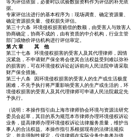
等为评估依据，必要时以试验数据资料作为评估的补充依
据。
专家评估法进行的基本程序为：现场调查、确定资源量、
确定资源损失量、侵权损失评估。
第三十六条
环境侵权损害赔偿的数额，由受害人与致害人
协商确定，协商不成的，由有资质的中介机构，行业主管
部门或物价评估机构进行评估审定。
第 六 章 其 他
第三十七条
环境侵权损害的受害人及其代理律师，因情
况紧急，不申请财产保全将会使其合法权益受到难以弥补
的损害的，可在环境侵权诉讼起诉前向人民法院申请采取
财产保全措施。
第三十八条
因
环境侵权损害的受害人的生产或
生活极度
困难，不
先予执行将严重影响受害人的生产或
生活的，
环
境侵权损害的受害人及其代理律师可申请人民法院裁定先
予执行。
（说明：
本操作指引由上海市律师协会环境与资源法研究
委员会起草，其目的系为规范本市律师办理环境侵权诉讼
业务，提高律师办理环境侵权诉讼法律服务质量，维护当
事人的合法权益。本操作指引系根据现有的法律法规拟
定，并非强制性规定，仅供律师在实际业务中参考与借