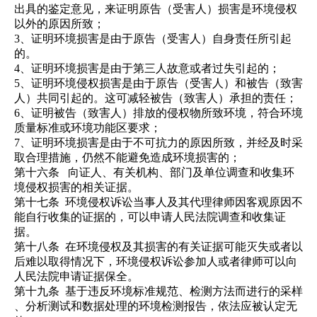
出具的鉴定意见，来证明原告（受害人）损害是环境侵权
以外的原因所致；
3、证明环境损害是由于原告（受害人）自身责任所引起
的。
4、证明环境损害是由于第三人故意或者过失引起的；
5、证明环境侵权损害是由于原告（受害人）和被告（致害
人）共同引起的。这可减轻被告（致害人）承担的责任；
6、证明被告（致害人）排放的侵权物所致环境，符合环境
质量标准或环境功能区要求；
7、证明环境损害是由于不可抗力的原因所致，并经及时采
取合理措施，仍然不能避免造成环境损害的；
第十六条
向证人、有关机构、部门及单位调查和收集
环
境侵权损害的相关
证据。
第十七条
环境侵权诉讼当事人及其代理律师因客观原因不
能自行
收集
的
证据的，
可以申
请人民法院调查和收集证
据。
第十八条
在
环境侵权及其损害的有关
证据可能灭失
或者以
后难以取得情况下，环境侵权诉讼参加人或者律师可以向
人民法院申请证据保全。
第十九条
基于违反
环境标准规范、检测方法而进行的采样
、分析测试和数据处理的环境检测报告，依法应被认定无