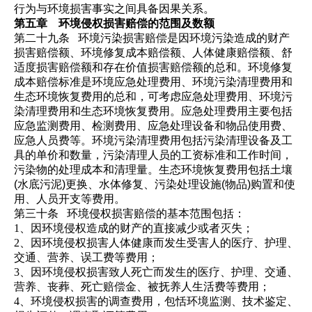
行为与环境损害事实之间具备因果关系。
第五章 环境
侵权损
害赔偿
的
范围及数额
第二十九条 环境污染损害赔偿是因环境污染造成的财产
损害赔偿额、环境修复成本赔偿额、人体健康赔偿额、舒
适度损害赔偿额和存在价值损害赔偿额的总和。
环境修复
成本赔偿标准是环境应急处理费用、环境污染清理费用和
生态环境恢复费用的总和，可考虑应急处理费用、环境污
染清理费用和生态环境恢复费用。应急处理费用主要包括
应急监测费用、检测费用、应急处理设备和物品使用费、
应急人员费等。环境污染清理费用包括污染清理设备及工
具的单价和数量，污染清理人员的工资标准和工作时间，
污染物的处理成本和清理量。生态环境恢复费用包括土壤
(水底污泥)更换、水体修复、污染处理设施(物品)购置和使
用、人员开支等费用。
第三十条
环境侵权损害赔偿的基本范围包括：
1、因环境侵权造成的财产的直接减少或者灭失；
2、因环境侵权损害人体健康而发生受害人的医疗、护理、
交通、营养、误工费等费用；
3、因环境侵权损害致人死亡而发生的医疗、护理、交通、
营养、丧葬、死亡赔偿金、被抚养人生活费等费用；
4、环境侵权损害的
调
查费用，包恬环境监测、技术鉴定、