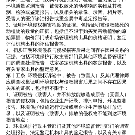
环境质量监测报告，被侵权致死的动植物的实物及其检
测、检验或鉴定报告，以及相关的录像、录音、相片等。
受害人的医疗诊治报告或重金属中毒鉴定报告等。
3、证明环境侵权损害程度的证据。包括证明被侵权致死的
动植物的数量的证据，包括但不限于购买受害动植物的原
始票据，物价部门或市场管理机构出具的价格证明，鉴定
评估机构出具的评估报告等。
4、初步证明环境侵权与侵权损害后果之间存在因果关系的
证据。包括环境保护行政主管部门
及其他
环境监督管理部
门的调查处理报告，法定鉴定机构出具的鉴定报告，以及
有关专家出具的鉴定意见。
第十五条
环境侵权诉讼中，被告（致害人）及其代理律师
应调查收集证明环境侵权与侵权损害后果之间不存在因果
关系的证据，包括但不限于：
1、证明被告（致害人）并不排放能够造成原告（受害人）
损害的侵权物，包括企业生产记录、排污申报、环境监测
报告、环境保护设施运行记录或者企业生产事故排放记
录，以及证明被告（致害人）排放的侵权物不能到达环境
损害地点；
2、环境保护行政主管部门
及其他
环境监督管理部门的调查
处理报告、法定鉴定机构出具的鉴定报告，以及有关专家