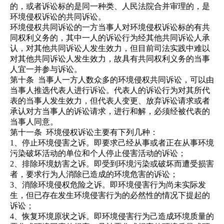
的，或者诉讼标的是同一种类、人民法院合并审理的，是
环境侵权诉讼的共同诉讼。
环境侵权共同诉讼的一方当事人对环境侵权诉讼标的有共
同权利义务的，其中一人的诉讼行为经其他共同诉讼人承
认，对其他共同诉讼人发生效力，但目前司法实践中难以
对其他共同诉讼人发生效力，故具有共同权利义务的当事
人宜一并参与诉讼。
第十条
当事人一方人数众多的环境侵权共同诉讼，可以由
当事人推选代表人进行诉讼。代表人的诉讼行为对其所代
表的当事人发生效力，但代表人变更、放弃诉讼请求或者
承认对方当事人的诉讼请求，进行和解，必须经被代表的
当事人同意。
第十一条
环境侵权诉讼主要有下列几种：
1、停止环境侵害之诉。即要求己经从事或者正在从事环境
污染破坏活动的
单位和个人
停止侵害活动的诉讼；
2、排除环境妨害之诉。即受到环境污染或破坏而遭受损害
者，要求行为人消除已造成的环境危害的诉讼；
3、消除环境侵权危险之诉。即环境侵害行为尚未实际发
生，但已存在发生环境侵害行为的必然性的情况下提起的
诉讼；
4、恢复环境原状之诉。即环境侵害行为己造成环境质量的