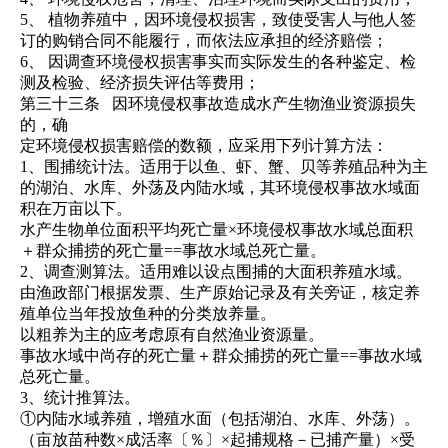
5、
植物养殖中，因环境侵权损害，致使受害人与他人签
订的购销合同不能履行，而依法应承担的经济赔偿；
6、
因调查环境侵权损害事实而实际发生的各种鉴定、检
测及检验、经济损失评估等费用；
第三十三条
因环境侵权事故造成水产生物渔业资源损失
的，确
定环境侵权损害赔偿的数额，应采用下列计算方法：
1、围捕统计法。适用于以鱼、虾、蟹、贝等养殖品种为主
的湖泊、水库、外荡及内陆水域，其环境侵权事故水域面
积在万亩以下。
水产生物单位面积平均死亡量×环境侵权事故水域总面积
＋群众捕捞的死亡量==事故水域总死亡量。
2、调查测算法。适用难以设点围捕的大面积养殖水域。
由渔政部门根据发票、生产原始记录及有关旁证，核定养
殖单位当年投放鱼种的分类放养量。
以粗养为主的应考虑原有自然渔业资源量。
事故水域中尚存的死亡量＋群众捕捞的死亡量==事故水域
总死亡量。
3、统计推算法。
①内陆水域养殖，增殖水面（包括湖泊、水库、外荡）。
（亩放苗种数×成活率〔％〕×起捕规格－已捕产量）×受