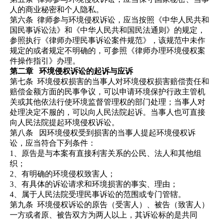
人的商业秘密和个人隐私。
第六条
律
师
参与
环境侵权诉讼，应当按照《中华人民共和
国民事诉讼法》和《中华人民共和国民法通则》的规定，
参照执行《
律
师办理民事诉讼案件规范》，该规范中未作
规定的或者规定不明确的，可参照《律师办理环境侵权案
件操作指引》办理。
第二章
环境侵权诉讼
的
起诉
与
应诉
第七条
环境侵权损害的当事人对环境侵权损害赔偿责任和
赔偿金额方面的民事争议，可以申请环境保护行政主管机
关或其他依法行使环境监督管理权的部门处理；当事人对
处理决定不服的，可以向人民法院起诉。当事人也可直接
向人民法院提起环境侵权诉讼。
第八条
因
环境侵权受到损害的当事人提起环境侵权诉
讼，应当符合下列条件：
1
、原告是
与本案有直接利害关系的公民、法人和其他组
织；
2
、有
明
确的
环境侵权致害人；
3
、有具体的
诉讼请求和环境损害的事实、理由；
4、属于人民法院受理民事诉讼的范围或专门管辖。
第九条
环境侵权诉讼的原告（受害人）、被告（致害人）
一方或者原、被告双方为两人以上，其诉讼标的是共同