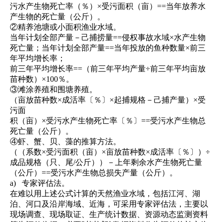
污水产生物死亡率（％）×受污面积（亩）==当年放养水
产生物的死亡量（公斤）。
②精养池塘或小面积渔业水域。
当年计划全部产量－己捕捞量==侵权事故水域×水产生物
死亡量；当年计划全部产量==当年投放的鱼种数量×前三
年平均增长率；
前三年平均增长率==（前三年平均产量÷前三年平均亩放
苗种数）×100％。
③滩涂养殖和围塘养殖。
（亩放苗种数×成活率〔％〕×起捕规格－己捕产量）×受
污面
积（亩）×受污水产生物死亡率〔％〕==受污水产生物总
死亡量（公斤）。
④虾、蟹、贝、藻的推算方法。
（（系数×受污面积（亩）×亩放苗种数×成活率〔％〕）÷
成品规格（只、尾/公斤））－上年剩余水产生物死亡量
（公斤）==受污水产生物总损失产量（公斤）。
a)
专家评估法。
在难以用上述公式计算的天然渔业水域，包括江河、湖
泊、河口及沿岸海域、近海，可采用专家评估法，主要以
现场调查、现场取证、生产统计数据、资源动态监测资料