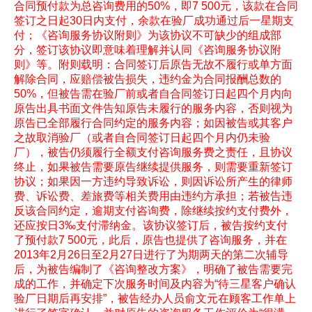
合同预付款为总咨询费用的50%，即7 500元，该款在合同
签订之日起30日内支付，余款在验厂成功通过后一星期支
付；《咨询服务协议附则》为该协议不可缺少的组成部
分，签订该协议即意味着理解并认同《咨询服务协议附
则》等。附则载明：合同签订后原告无故不履行或单方面
解除合同，应赔偿被告损失，违约金为合同报酬总数的
50%，但被告需在验厂前或者自合同签订日起四个月内向
原告出具书面文件告知原告未履行的服务内容，否则视为
原告已全部履行合同约定的服务内容；如因被告或其客户
之故取消验厂（或者自合同签订日起四个月内仍未验
厂），被告仍须履行全额支付咨询服务费之责任，且协议
终止，如果被告需要原告继续提供服务，则需要重新签订
协议；如果因一方违约导致诉讼，则因诉讼所产生的律师
费、诉讼费、差旅费等相关费用由违约方承担；若被告违
反该合同约定，逾期支付咨询费，除继续按约支付费外，
还应按日3‰支付滞纳金。该协议签订后，被告按约支付
了预付款7 500元，此后，原告也提供了咨询服务，并在
2013年2月26日至2月27日进行了为期两天的第二次辅导
后，为被告编制了《咨询整改方案》，明确了被告需要完
成的工作，并确定下次服务时间及内容为“待三星客户确认
验厂日期后再安排”，被告经办人员俞文元在顾客工作单上