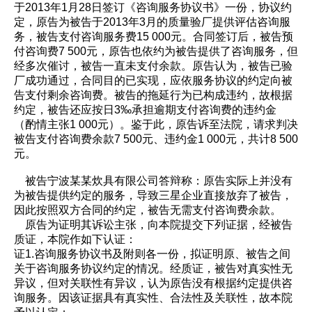
于2013年1月28日签订《咨询服务协议书》一份，协议约
定，原告为被告于2013年3月的质量验厂提供评估咨询服
务，被告支付咨询服务费15 000元。合同签订后，被告预
付咨询费7 500元，原告也依约为被告提供了咨询服务，但
经多次催讨，被告一直未支付余款。原告认为，被告已验
厂成功通过，合同目的已实现，应依服务协议的约定向被
告支付剩余咨询费。被告的拖延行为已构成违约，故根据
约定，被告还应按日3‰承担逾期支付咨询费的违约金
（酌情主张1 000元）。鉴于此，原告诉至法院，请求判决
被告支付咨询费余款7 500元、违约金1 000元，共计8 500
元。
被告宁波某某炊具有限公司答辩称：原告实际上并没有
为被告提供约定的服务，导致三星企业直接放弃了被告，
因此按照双方合同的约定，被告无需支付咨询费余款。
原告为证明其诉讼主张，向本院提交下列证据，经被告
质证，本院作如下认证：
证1.咨询服务协议书及附则各一份，拟证明原、被告之间
关于咨询服务协议约定的情况。经质证，被告对真实性无
异议，但对关联性有异议，认为原告没有根据约定提供咨
询服务。因该证据具有真实性、合法性及关联性，故本院