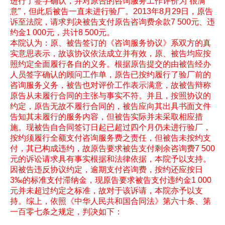
进行了签字确认，并对原告的咨询服务工作评价为“很满
意”，但此后被告一直未进行验厂。2013年8月29日，原告
诉至法院，请求判决被告支付原告咨询费余款7 500元、违
约金1 000元，共计8 500元。
本院认为：原、被告签订的《咨询服务协议》系双方的真
实意思表示，故该协议依法成立并有效，原、被告均应按
照约定全面履行各自的义务。根据原告提交的由被告经办
人员签字确认的顾问工作单，原告已按约履行了验厂前的
咨询服务义务，被告也对评价工作表示满意，故被告辩称
原告从未履行合同的主张与事实不符。并且，按照协议的
约定，原告无故不履行合同的，被告应向其出具书面文件
告知其未履行的服务内容，但被告实际并未采取相应措
施。现被告自合同签订日起已超过四个月仍未进行验厂，
按约须履行全额支付咨询服务费之责任，但被告未按约支
付，其已构成违约，故原告要求被告支付剩余咨询费7 500
元的诉讼请求具有事实根据和法律依据，本院予以支持。
因被告违反协议约定，逾期支付咨询费，按约还应按日
3‰的标准支付滞纳金，现原告要求被告支付违约金1 000
元并未超过约定之标准，故对于该诉请，本院亦予以支
持。综上，依照《中华人民共和国合同法》第六十条、第
一百零七条之规定，判决如下：