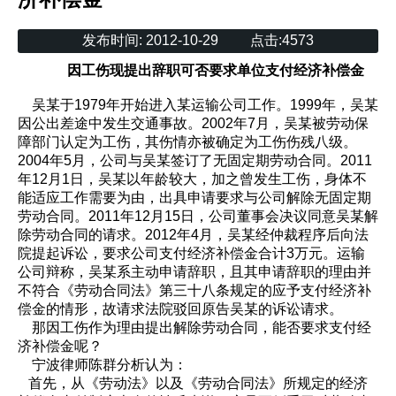
发布时间:
2012-10-29
点击:
4573
因工伤现提出辞职可否要求单位支付经济补偿金
吴某于1979年开始进入某运输公司工作。1999年，吴某
因公出差途中发生交通事故。2002年7月，吴某被劳动保
障部门认定为工伤，其伤情亦被确定为工伤伤残八级。
2004年5月，公司与吴某签订了无固定期劳动合同。2011
年12月1日，吴某以年龄较大，加之曾发生工伤，身体不
能适应工作需要为由，出具申请要求与公司解除无固定期
劳动合同。2011年12月15日，公司董事会决议同意吴某解
除劳动合同的请求。2012年4月，吴某经仲裁程序后向法
院提起诉讼，要求公司支付经济补偿金合计3万元。运输
公司辩称，吴某系主动申请辞职，且其申请辞职的理由并
不符合《劳动合同法》第三十八条规定的应予支付经济补
偿金的情形，故请求法院驳回原告吴某的诉讼请求。
那因工伤作为理由提出解除劳动合同，能否要求支付经
济补偿金呢？
宁波律师陈群分析认为：
首先，从《劳动法》以及《劳动合同法》所规定的经济