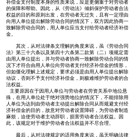
补偿金支付制度本身的性质来说，应是更侧重于对劳动者
的保障和帮助。因此，从《劳动法》倾斜保护劳动者合法
权益的目的和原则出发，在劳动者无过失，且有一定理由
向用人单位提出解除劳动合同的情况下，双方因此协商一
致解除劳动合同的，用人单位应当支付给劳动者经济补偿
金。
其次，从对法律条文理解的角度来说，虽《劳动合同
法》第三十六条以及第四十六条第二款第（二）项规定需
由用人单位提出，并与劳动者协商一致解除劳动合同的情
况下才符合由用人单位向劳动者支付经济补偿金的情形，
但如僵化理解上述规定，要求必须是由用人单位提出解除
动议，否则不予支付经济补偿金，则极难维护劳动者的合
法权益。
主要原因在于因用人单位与劳动者在劳资关系中地位悬
殊，在用人单位处于绝对强势地位的情况下，不能排除用
人单位为达到由劳动者主动提出解除合同从而规避支付经
济补偿金的目的，故意对劳动者设置障碍，为劳动者制造
麻烦，迫使劳动者主动辞职，损害劳动者合法权益。因
此，该规定对于维护劳动者合法权益并不尽合理。
最后，从对法律规定的适用角度来说，虽无明确法律