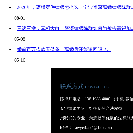
-
2026年，离婚案件律师怎么选？宁波资深离婚律师陈群..
08-01
-
三诉三撤，真相大白：资深律师陈群如何为被告赢得加..
05-08
-
婚前百万借款无借条，离婚后还能追回吗？...
05-16
联系方式
CONTACT US
陈律师电话：138 1988 4800 （手机-
专业律师团队，维护您的合法权益
用我们的专业，为您提供优质的法律服
邮件：Lawyer0574@126.com