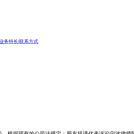
业务特长
|
联系方式
讼，根据现有的公司法规定：股东提请代表诉讼宁波律师