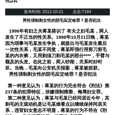
发布时间:
2012-10-21
点击:
7184
男性强制剃女性的阴毛应定啥罪？是否犯法
1996年有妇之夫蒋某搭识了 有夫之妇毛某，两人
发生了不正当的性关系。1998年10月21日晚，蒋某
因为琐事与毛某发生争执，就提出与毛某发生最后
一次性关系，毛某不同意，蒋某即强行用剪刀剪毛
某的内衣裤，又用剃须刀剃毛某的部分****，手臂与
额及的头发。在此之前，两人吵闹，关系时好时
坏。当晚，毛某向公安机关报案，蒋某被抓获。
男性强制剃女性的阴毛应定啥罪？是否犯法
第一种意见认为：蒋某的行为完全符合《刑法》第
237条的犯罪特征，涉嫌强制猥亵、侮辱妇女罪。
第二种意见认为，蒋某与毛某已经同居近今年，其
剃毛的主观动机是让毛某难看点以继续保持同居关
系，违背妇女意志不明显，蒋某的行为不符合《刑