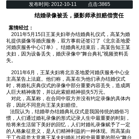
发布时间:
2012-10-11
点击:
3865
结婚录像被丢，摄影师承担赔偿责任
案情经过：
2011年5月15日王某夫妇举办结婚典礼仪式，高某为婚
礼提供摄像等婚庆服务，双方事前还签订了《北京圣地爱
河婚庆服务中心订单》。结婚典礼结束后，高某告知王某
夫妇，因为设备丢失，婚庆录像中“舞台典礼”视频资料丢
失。
2011年6月，王某夫妇将北京圣地爱河婚庆服务中心业
主高某告上法庭。他们称，高某在为他们承办结婚仪式
时，将婚礼庆典仪式的录像中部分重要内容丢失，造成两
人巨大精神痛苦，并以此索赔精神损失5万元。
对此，高某称，在合同中双方并没有约定录像的具体内
容，因此不同意向王某夫妇赔偿。
法院认为，结婚举办结婚典礼仪式是我国传统的婚俗习
惯，人们通过婚礼录像的形式记录人生中最重要的时刻，
给将来生活留下美好的回忆，人们对婚礼录像赋予了一定
的人格象征意义，是人们精神利益的一种体现。而高某由
于工作疏忽大意将王某夫妇婚礼过程中最重要的部分“舞台