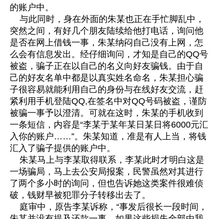
的账户中。
与此同时，身在外面的朱某也正在手忙脚乱中，
突然之间，有好几个朋友陆续给他打电话，询问他
是否在网上借钱一事，朱某纳闷自己没有上网，怎
么会有信息发出。经仔细询问，才知是自己的QQ号
被盗，骗子正在以自己的名义向好友骗钱。由于自
己的好友名单中都是以真实姓名命名，朱某担心骗
子很容易就能利用自己的身份与在线好友交流，赶
紧利用手机登陆QQ,在签名中对QQ号码被盗，谨防
被骗一事予以澄清。可就在这时，朱某的手机收到
一条短信，内容是“李某于某年某日某日将6000元汇
入你的账户……”。朱某知道，准是有人上当，将钱
汇入了骗子提供的账户中。
朱某马上与李某取得联系，李某此时才明白这是
一场骗局，马上去公安局报案，民警虽然对其进行
了两个多小时的询问，但也告诉她这类案件很难侦
破，钱财早被犯罪分子转移出去了。
庭审中，原告李某诉称，“事发后很长一段时间，
朱某并没有提及还款一事。如果这些损失全部由我