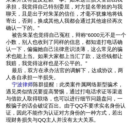
承担，我觉得自己特别委屈，对方提名带姓的与我
聊天，且是出于对朱某的信任，才毫不犹豫地将钱
寄出，否则，换成其他人我都会通过其他途径再次
确认一下的。”
被告朱某也觉得自己冤枉，辩称“6000元不是一个
小数，别人也收到了同样的信息，都知道打电话确
认一下，偏偏她自己法律意识淡薄，这么常见的骗
术也能上当。如果大家都上当汇了款，这些钱都让
我赔，我觉得这样也是不公平的。”
最后，双方在承办法官的调解下，达成协议，两
人各自承担一半损失。
宁波律师
陈群提醒：此类案件属网络新型骗术，
遇见类似情况要提高警惕，通过打电话求证等渠道
与借款人取得联络，也可以进行细节问题盘问，一
般骗子的话会破绽百出。由于QQ不要求实名身份认
证，因此不能作为认证对方身份的一种方式，若出
现财务损失与QQ主人并没有太大关系。