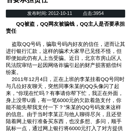
发布时间:
2012-10-11
点击:
3954
QQ被盗，QQ网友被骗钱，QQ主人是否要承担
责任
盗取QQ号码，骗取号码内好友的信任，进而让其
进行银行汇款，这样的骗术大家早已见怪不怪，但
即便如此仍有人上当受骗。近日，北京市房山区人
民法院审结一起因网络诈骗引起的财产损害赔偿纠
纷案。
2011年12月4日，正在上班的李某挂着QQ号同时
与几位好友聊天，突然同事朱某的QQ头像闪了起
来，“你现在忙吗？有事请你帮下忙，我正在外面，
身上没带U盾，有一笔6000元的欠款着急支付，你
能不能先帮我支付一下？”朱某的QQ号码发来这样
的信息。由于当时李某正与他人聊得尽兴，且还登
陆着网上银行准备买东西，也没多想、多问，顺手
鼠标一点，通过网上银行将6000元打入了对方提供