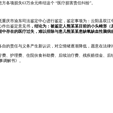
各项损失63万余元终结这个 “医疗损害责任纠纷”。
重庆市渝东司法鉴定中心进行鉴定，鉴定事项为：云阳县双江
心作出鉴定意见书
，结论为：被鉴定人熊某某目前的小头畸形（
程中存在的医疗过失，难以排除与患儿熊某某患缺氧缺血性脑病
各自的责任与义务产生新认识，对立情绪逐渐降低，愿意在法律
费、护理费、住院伙食补助费、后续治疗费、残疾赔偿金、后续
民事调解书》。