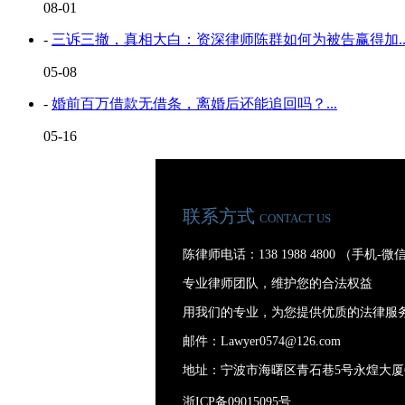
08-01
-
三诉三撤，真相大白：资深律师陈群如何为被告赢得加..
05-08
-
婚前百万借款无借条，离婚后还能追回吗？...
05-16
联系方式
CONTACT US
陈律师电话：138 1988 4800 （手机-
专业律师团队，维护您的合法权益
用我们的专业，为您提供优质的法律服
邮件：Lawyer0574@126.com
地址：宁波市海曙区青石巷5号永煌大厦
浙ICP备09015095号