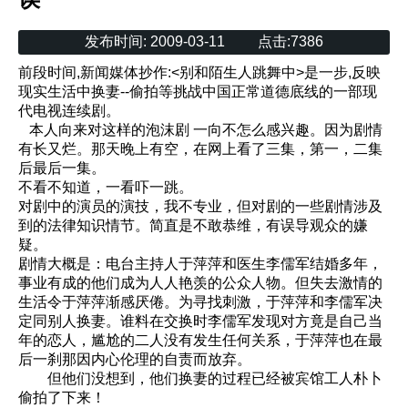
发布时间:
2009-03-11
点击:
7386
前段时间,新闻媒体抄作:<别和陌生人跳舞中>是一步,反映
现实生活中换妻--偷拍等挑战中国正常道德底线的一部现
代电视连续剧。
本人向来对这样的泡沫剧 一向不怎么感兴趣。因为剧情
有长又烂。那天晚上有空，在网上看了三集，第一，二集
后最后一集。
不看不知道，一看吓一跳。
对剧中的演员的演技，我不专业，但对剧的一些剧情涉及
到的法律知识情节。简直是不敢恭维，有误导观众的嫌
疑。
剧情大概是：电台主持人于萍萍和医生李儒军结婚多年，
事业有成的他们成为人人艳羡的公众人物。但失去激情的
生活令于萍萍渐感厌倦。为寻找刺激，于萍萍和李儒军决
定同别人换妻。谁料在交换时李儒军发现对方竟是自己当
年的恋人，尴尬的二人没有发生任何关系，于萍萍也在最
后一刹那因内心伦理的自责而放弃。
但他们没想到，他们换妻的过程已经被宾馆工人朴卜
偷拍了下来！