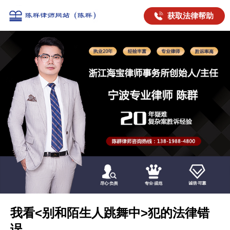
获取法律帮助
我看<别和陌生人跳舞中>犯的法律错
误