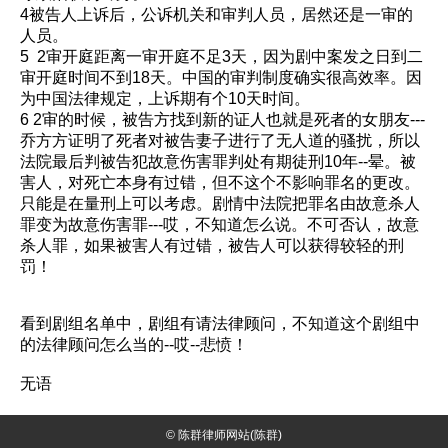
4被告人上诉后，公诉机关和审判人员，居然还是一审的
人员。
5 2审开庭距离一审开庭不足3天，因为剧中案发之日到二
审开庭时间不到18天。中国的审判制度确实很高效率。因
为中国法律规定，上诉期有个10天时间。
6 2审的时候，被告方找到新的证人也就是死者的女朋友---
乔方方证明了死者对被告妻子进行了无人道的骚扰，所以
法院最后判被告犯故意伤害罪判处有期徒刑10年--晕。被
害人，对死亡本身有过错，但不这个不影响罪名的更改。
只能是在量刑上可以考虑。剧情中法院把罪名由故意杀人
罪变为故意伤害罪---哎，不知道怎么说。不可否认，故意
杀人罪，如果被害人有过错，被告人可以获得较轻的刑
罚！
看到剧组名单中，剧组有请法律顾问，不知道这个剧组中
的法律顾问怎么当的--哎--悲愤！
无语
© 陈群律师网站(陈群)