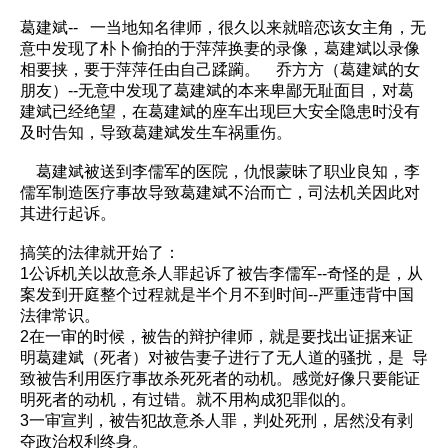
葛建斌-- 一当地知名律师，很久以来就暗恋该女主角，无
意中发现了朴卜偷拍的于萍萍换妻的录像，葛建斌以录像
相要挟，要于萍萍任由自己蹂躏。 乔方方（葛建斌的女
朋友）--无意中发现了葛建斌的本来卑鄙无耻面目，对葛
建斌已经绝望，在葛建斌的座车出现巨大安全隐患时没有
及时告知，导致葛建斌发生车祸重伤。
葛建斌被送到李儒军的医院，仇恨蒙昧了职业良知，李
儒军制造医疗事故导致葛建斌不治而亡，司法机关因此对
其进行起诉。
搞笑的法律就开始了：
1公诉机关以故意杀人罪起诉了被告李儒军--奇怪的是，从
案发到开庭整个过程就是半个月不到时间--严重违背中国
法律常识。
2在一审的时候，被告的辩护律师，就是要找出证据来证
明葛建斌（死者）对被告妻子进行了无人道的骚扰，是 导
致被告利用医疗事故杀死死者的动机。感觉好像只要能证
明死者的动机，有过错。就不用构成犯罪似的。
3一审宣判，被告犯故意杀人罪，判处死刑，居然没有剥
夺政治权利终身。