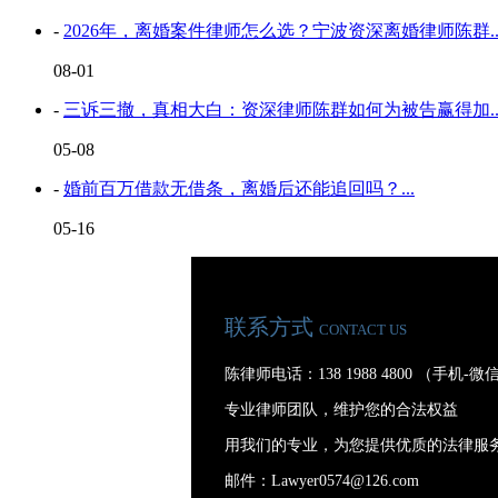
-
2026年，离婚案件律师怎么选？宁波资深离婚律师陈群..
08-01
-
三诉三撤，真相大白：资深律师陈群如何为被告赢得加..
05-08
-
婚前百万借款无借条，离婚后还能追回吗？...
05-16
联系方式
CONTACT US
陈律师电话：138 1988 4800 （手机-
专业律师团队，维护您的合法权益
用我们的专业，为您提供优质的法律服
邮件：Lawyer0574@126.com