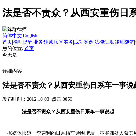
法是否不责众？从西安重伤日
简体中文
|
English
首页
|
律师提醒
|
业务领域
|
顾问实务
|
成功案例
|
法律法规
|
律师随笔
|
您的位置:
首页
今天是
详细内容
法是否不责众？从西安重伤日系车一事说
发布时间：2012-10-03 点击:8850
法是否不责众？从西安重伤日系车一事说起
据媒体报道：李建利的日系轿车遭围堵后，犯罪嫌疑人蔡某用