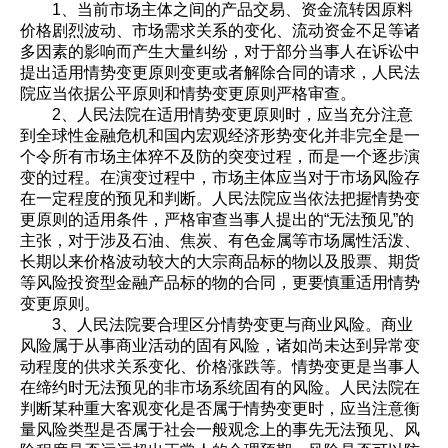
1、当前市场主体之间的产品交易、资金流转因原料
价格剧烈波动、市场需求关系的变化、流动资金不足等诸
多因素的影响而产生大量纠纷，对于部分当事人在诉讼中
提出适用情势变更原则变更或者解除合同的请求，人民法
院应当依据公平原则和情势变更原则严格审查。
2、人民法院在适用情势变更原则时，应当充分注意
到全球性金融危机和国内宏观经济形势变化并非完全是一
个令所有市场主体猝不及防的突变过程，而是一个逐步演
变的过程。在演变过程中，市场主体应当对于市场风险存
在一定程度的预见和判断。人民法院应当依法把握情势变
更原则的适用条件，严格审查当事人提出的“无法预见”的
主张，对于涉及石油、焦炭、有色金属等市场属性活泼、
长期以来价格波动较大的大宗商品标的物以及股票、期货
等风险投资型金融产品标的物的合同，更要慎重适用情势
变更原则。
3、人民法院要合理区分情势变更与商业风险。商业
风险属于从事商业活动的固有风险，诸如尚未达到异常变
动程度的供求关系变化、价格涨跌等。情势变更是当事人
在缔约时无法预见的非市场系统固有的风险。人民法院在
判断某种重大客观变化是否属于情势变更时，应当注意衡
量风险类型是否属于社会一般观念上的事先无法预见、风