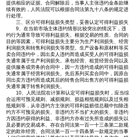
提供相应的证据。合同解除后，当事人主张违约金条款继
续有效的，人民法院可以根据合同法第九十八条的规定进
行处理。
三、区分可得利益损失类型，妥善认定可得利益损失
9、在当前市场主体违约情形比较突出的情况下，违
约行为通常导致可得利益损失。根据交易的性质、合同的
目的等因素，可得利益损失主要分为生产利润损失、经营
利润损失和转售利润损失等类型。生产设备和原材料等买
卖合同违约中，因出卖人违约而造成买受人的可得利益损
失通常属于生产利润损失。承包经营、租赁经营合同以及
提供服务或劳务的合同中，因一方违约造成的可得利益损
失通常属于经营利润损失。先后系列买卖合同中，因原合
同出卖方违约而造成其后的转售合同出售方的可得利益损
失通常属于转售利润损失。
10、人民法院在计算和认定可得利益损失时，应当综
合运用可预见规则、减损规则、损益相抵规则以及过失相
抵规则等，从非违约方主张的可得利益赔偿总额中扣除违
约方不可预见的损失、非违约方不当扩大的损失、非违约
方因违约获得的利益、非违约方亦有过失所造成的损失以
及必要的交易成本。存在合同法第一百一十三条第二款规
定的欺诈经营、合同法第一百一十四条第一款规定的当事