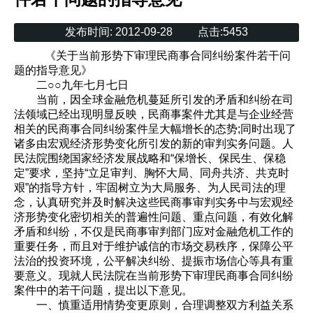
发布时间:
2012-09-28
点击:
5453
《关于当前形势下审理民商事合同纠纷案件若干问
题的指导意见》
二○○九年七月七日
当前，因全球金融危机蔓延所引发的矛盾和纠纷在司
法领域已经出现明显反映，民商事案件尤其是与企业经营
相关的民商事合同纠纷案件呈大幅增长的态势;同时出现了
诸多由宏观经济形势变化所引发的新的审判实务问题。人
民法院围绕国家经济发展战略和“保增长、保民生、保稳
定”要求，坚持“立足审判、胸怀大局、同舟共济、共克时
艰”的指导方针，牢固树立为大局服务、为人民司法的理
念，认真研究并及时解决这些民商事审判实务中与宏观经
济形势变化密切相关的普遍性问题、重点问题，有效化解
矛盾和纠纷，不仅是民商事审判部门应对金融危机工作的
重要任务，而且对于维护诚信的市场交易秩序，保障公平
法治的投资环境，公平解决纠纷、提振市场信心等具有重
要意义。现就人民法院在当前形势下审理民商事合同纠纷
案件中的若干问题，提出以下意见。
一、慎重适用情势变更原则，合理调整双方利益关系