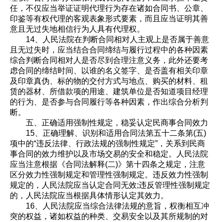
任，不仅应当举证证明代理行为存在诸如合同书、公章、
印鉴等有权代理的客观表象形式要素，而且应当证明其善
意且无过失地相信行为人具有代理权。
14、人民法院在判断合同相对人主观上是否属于善意
且无过失时，应当结合合同缔结与履行过程中的各种因素
综合判断合同相对人是否尽到合理注意义务，此外还要考
虑合同的缔结时间、以谁的名义签字、是否盖有相关印章
及印章真伪、标的物的交付方式与地点、购买的材料、租
赁的器材、所借款项的用途、建筑单位是否知道项目经理
的行为、是否参与合同履行等各种因素，作出综合分析判
断。
五、正确适用强制性规定，稳妥认定民商事合同效力
15、正确理解、识别和适用合同法第五十二条第(五)
项中的“违反法律、行政法规的强制性规定”，关系到民商
事合同的效力维护以及市场交易的安全和稳定。人民法院
应当注意根据《合同法解释(二)》第十四条之规定，注意
区分效力性强制规定和管理性强制规定。违反效力性强制
规定的，人民法院应当认定合同无效;违反管理性强制规定
的，人民法院应当根据具体情形认定其效力。
16、人民法院应当综合法律法规的意旨，权衡相互冲
突的权益，诸如权益的种类、交易安全以及其所规制的对