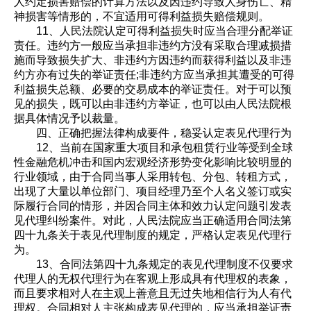
人约定损害赔偿的计算方法以及因违约导致人身伤亡、精
神损害等情形的，不宜适用可得利益损失赔偿规则。
11、人民法院认定可得利益损失时应当合理分配举证
责任。违约方一般应当承担非违约方没有采取合理减损措
施而导致损失扩大、非违约方因违约而获得利益以及非违
约方亦有过失的举证责任;非违约方应当承担其遭受的可得
利益损失总额、必要的交易成本的举证责任。对于可以预
见的损失，既可以由非违约方举证，也可以由人民法院根
据具体情况予以裁量。
四、正确把握法律构成要件，稳妥认定表见代理行为
12、当前在国家重大项目和承包租赁行业等受到全球
性金融危机冲击和国内宏观经济形势变化影响比较明显的
行业领域，由于合同当事人采用转包、分包、转租方式，
出现了大量以单位部门、项目经理乃至个人名义签订或实
际履行合同的情形，并因合同主体和效力认定问题引发表
见代理纠纷案件。对此，人民法院应当正确适用合同法第
四十九条关于表见代理制度的规定，严格认定表见代理行
为。
13、合同法第四十九条规定的表见代理制度不仅要求
代理人的无权代理行为在客观上形成具有代理权的表象，
而且要求相对人在主观上善意且无过失地相信行为人有代
理权。合同相对人主张构成表见代理的，应当承担举证责