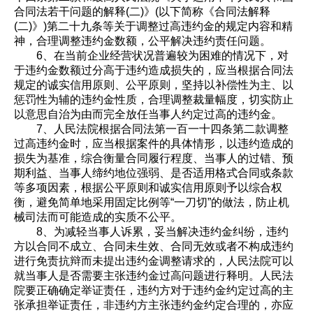
合同法若干问题的解释(二)》(以下简称《合同法解释
(二)》)第二十九条等关于调整过高违约金的规定内容和精
神，合理调整违约金数额，公平解决违约责任问题。
6、在当前企业经营状况普遍较为困难的情况下，对
于违约金数额过分高于违约造成损失的，应当根据合同法
规定的诚实信用原则、公平原则，坚持以补偿性为主、以
惩罚性为辅的违约金性质，合理调整裁量幅度，切实防止
以意思自治为由而完全放任当事人约定过高的违约金。
7、人民法院根据合同法第一百一十四条第二款调整
过高违约金时，应当根据案件的具体情形，以违约造成的
损失为基准，综合衡量合同履行程度、当事人的过错、预
期利益、当事人缔约地位强弱、是否适用格式合同或条款
等多项因素，根据公平原则和诚实信用原则予以综合权
衡，避免简单地采用固定比例等“一刀切”的做法，防止机
械司法而可能造成的实质不公平。
8、为减轻当事人诉累，妥当解决违约金纠纷，违约
方以合同不成立、合同未生效、合同无效或者不构成违约
进行免责抗辩而未提出违约金调整请求的，人民法院可以
就当事人是否需要主张违约金过高问题进行释明。人民法
院要正确确定举证责任，违约方对于违约金约定过高的主
张承担举证责任，非违约方主张违约金约定合理的，亦应