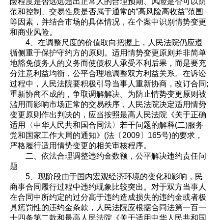
险程度是否远远超出正常人的合理预期、风险是否可以防
范和控制、交易性质是否属于通常的“高风险高收益”范围
等因素，并结合市场的具体情况，在个案中识别情势变更
和商业风险。
4、在调整尺度的价值取向把握上，人民法院仍应遵
循侧重于保护守约方的原则。适用情势变更原则并非简单
地豁免债务人的义务而使债权人承受不利后果，而是要充
分注意利益均衡，公平合理地调整双方利益关系。在诉讼
过程中，人民法院要积极引导当事人重新协商，改订合同;
重新协商不成的，争取调解解决。为防止情势变更原则被
滥用而影响市场正常的交易秩序，人民法院决定适用情势
变更原则作出判决的，应当按照最高人民法院《关于正确
适用〈中华人民共和国合同法〉若干问题的解释(二)服务
党和国家工作大局的通知》(法〔2009〕165号)的要求，
严格履行适用情势变更的相关审核程序。
二、依法合理调整违约金数额，公平解决违约责任问
题
5、现阶段由于国内宏观经济环境的变化和影响，民
商事合同履行过程中违约现象比较突出。对于双方当事人
在合同中所约定的过分高于违约造成损失的违约金或者极
具惩罚性的违约金条款，人民法院应根据合同法第一百一
十四条第二款和最高人民法院《关于适用中华人民共和国