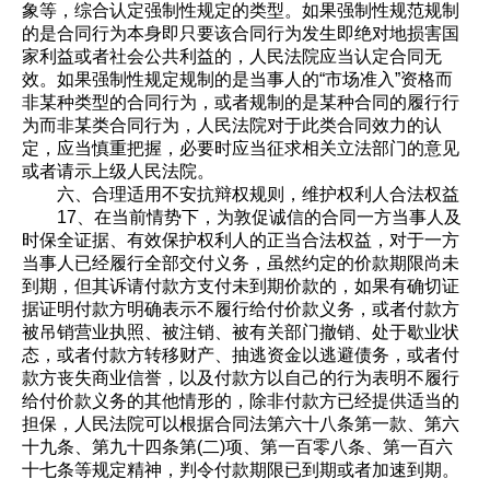
象等，综合认定强制性规定的类型。如果强制性规范规制
的是合同行为本身即只要该合同行为发生即绝对地损害国
家利益或者社会公共利益的，人民法院应当认定合同无
效。如果强制性规定规制的是当事人的“市场准入”资格而
非某种类型的合同行为，或者规制的是某种合同的履行行
为而非某类合同行为，人民法院对于此类合同效力的认
定，应当慎重把握，必要时应当征求相关立法部门的意见
或者请示上级人民法院。
六、合理适用不安抗辩权规则，维护权利人合法权益
17、在当前情势下，为敦促诚信的合同一方当事人及
时保全证据、有效保护权利人的正当合法权益，对于一方
当事人已经履行全部交付义务，虽然约定的价款期限尚未
到期，但其诉请付款方支付未到期价款的，如果有确切证
据证明付款方明确表示不履行给付价款义务，或者付款方
被吊销营业执照、被注销、被有关部门撤销、处于歇业状
态，或者付款方转移财产、抽逃资金以逃避债务，或者付
款方丧失商业信誉，以及付款方以自己的行为表明不履行
给付价款义务的其他情形的，除非付款方已经提供适当的
担保，人民法院可以根据合同法第六十八条第一款、第六
十九条、第九十四条第(二)项、第一百零八条、第一百六
十七条等规定精神，判令付款期限已到期或者加速到期。