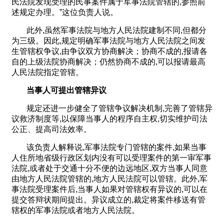
民法院发现受理的民事案件属于军事法院管辖的,参照前
述规定办理。”这位负责人说。
此外,虽然军事法院与地方人民法院建制不同,但都分
为三级。因此,规定明确军事法院与地方人民法院之间发
生管辖权争议,由争议双方协商解决；协商不成的,报请各
自的上级法院协商解决；仍然协商不成的,可以报请最高
人民法院指定管辖。
当事人可提出管辖异议
规定还进一步健全了管辖争议解决机制,完善了管辖异
议救济制度等,以保障当事人的程序自主权,切实维护司法
公正、提高司法效率。
该负责人解释说,军事法院专门管辖的案件,如果当事
人住所地省级行政区划内没有可以受理案件的第一审军事
法院,或者处于交通十分不便的边远地区,双方当事人同意
由地方人民法院管辖的,地方人民法院可以管辖。此外,军
事法院受理案件后,当事人如果对管辖权有异议的,可以在
提交答辩状期间提出。异议成立的,裁定将案件移送有管
辖权的军事法院或者地方人民法院。