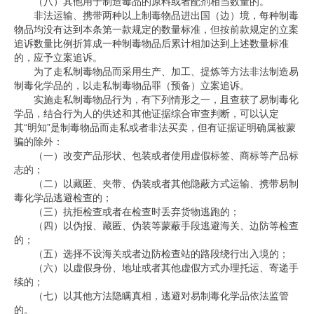
（八）其他用于制造毒品的原料或者配剂相当数量的。
非法运输、携带两种以上制毒物品进出国（边）境，每种制毒
物品均没有达到本条第一款规定的数量标准，但按前款规定的立案
追诉数量比例折算成一种制毒物品后累计相加达到上述数量标准
的，应予立案追诉。
为了走私制毒物品而采用生产、加工、提炼等方法非法制造易
制毒化学品的，以走私制毒物品罪（预备）立案追诉。
实施走私制毒物品行为，有下列情形之一，且查获了易制毒化
学品，结合行为人的供述和其他证据综合审查判断，可以认定
其
“
明知
”
是制毒物品而走私或者非法买卖，但有证据证明确属被蒙
骗的除外：
（一）改变产品形状、包装或者使用虚假标签、商标等产品标
志的；
（二）以藏匿、夹带、伪装或者其他隐蔽方式运输、携带易制
毒化学品逃避检查的；
（三）抗拒检查或者在检查时丢弃货物逃跑的；
（四）以伪报、藏匿、伪装等蒙蔽手段逃避海关、边防等检查
的；
（五）选择不设海关或者边防检查站的路段绕行出入境的；
（六）以虚假身份、地址或者其他虚假方式办理托运、寄递手
续的；
（七）以其他方法隐瞒真相，逃避对易制毒化学品依法监管
的。