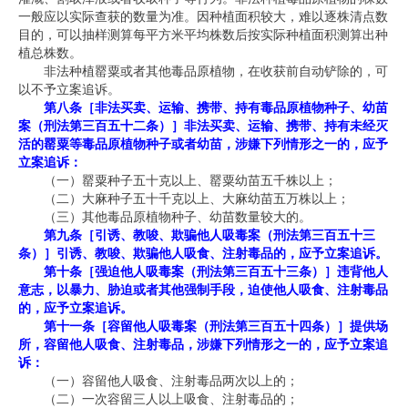
一般应以实际查获的数量为准。因种植面积较大，难以逐株清点数
目的，可以抽样测算每平方米平均株数后按实际种植面积测算出种
植总株数。
非法种植罂粟或者其他毒品原植物，在收获前自动铲除的，可
以不予立案追诉。
第八条［非法买卖、运输、携带、持有毒品原植物种子、幼苗
案（刑法第三百五十二条）］非法买卖、运输、携带、持有未经灭
活的罂粟等毒品原植物种子或者幼苗，涉嫌下列情形之一的，应予
立案追诉：
（一）罂粟种子五十克以上、罂粟幼苗五千株以上；
（二）大麻种子五十千克以上、大麻幼苗五万株以上；
（三）其他毒品原植物种子、幼苗数量较大的。
第九条［引诱、教唆、欺骗他人吸毒案（刑法第三百五十三
条）］引诱、教唆、欺骗他人吸食、注射毒品的，应予立案追诉。
第十条［强迫他人吸毒案（刑法第三百五十三条）］违背他人
意志，以暴力、胁迫或者其他强制手段，迫使他人吸食、注射毒品
的，应予立案追诉。
第十一条［容留他人吸毒案（刑法第三百五十四条）］提供场
所，容留他人吸食、注射毒品，涉嫌下列情形之一的，应予立案追
诉：
（一）容留他人吸食、注射毒品两次以上的；
（二）一次容留三人以上吸食、注射毒品的；