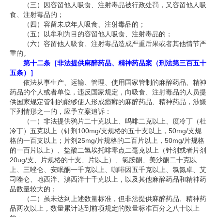
（三）因容留他人吸食、注射毒品被行政处罚，又容留他人吸
食、注射毒品的；
（四）容留未成年人吸食、注射毒品的；
（五）以牟利为目的容留他人吸食、注射毒品的；
（六）容留他人吸食、注射毒品造成严重后果或者其他情节严
重的。
第十二条［非法提供麻醉药品、精神药品案（刑法第三百五十
五条）］
依法从事生产、运输、管理、使用国家管制的麻醉药品、精神
药品的个人或者单位，违反国家规定，向吸食、注射毒品的人员提
供国家规定管制的能够使人形成瘾癖的麻醉药品、精神药品，涉嫌
下列情形之一的，应予立案追诉：
（一）非法提供鸦片二
十克
以上、吗啡
二克
以上、度冷丁（杜
冷丁）
五克
以上（针剂
100mg/
支规格的五十支以上，
50mg/
支规
格的一百支以上；片剂
25mg/
片规格的二百片以上，
50mg/
片规格
的一百片以上）、盐酸二氢埃托啡零点二毫克以上（针剂或者片剂
20ug/
支、片规格的十支、片以上）、氯胺酮、美沙酮二
十克
以
上、三唑仑、安眠酮一千克以上、咖啡因五千克以上、氯氮卓、艾
司唑仑、地西泮、溴西泮
十千克
以上，以及其他麻醉药品和精神药
品数量较大的；
（二）虽未达到上述数量标准，但非法提供麻醉药品、精神药
品两次以上，数量累计达到前项规定的数量标准百分之八十以上