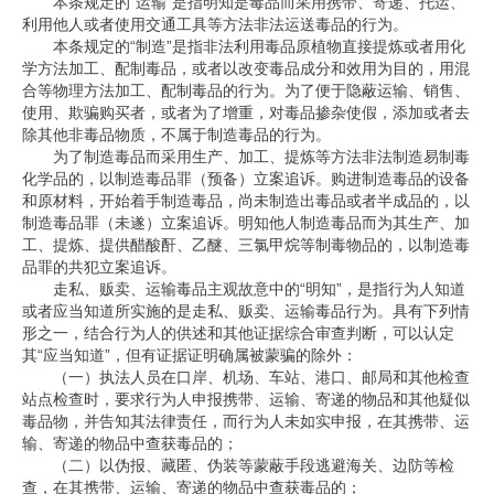
本条规定的
“
运输
”
是指明知是毒品而采用携带、寄递、托运、
利用他人或者使用交通工具等方法非法运送毒品的行为。
本条规定的
“
制造
”
是指非法利用毒品原植物直接提炼或者用化
学方法加工、配制毒品，或者以改变毒品成分和效用为目的，用混
合等物理方法加工、配制毒品的行为。为了便于隐蔽运输、销售、
使用、欺骗购买者，或者为了增重，对毒品掺杂使假，添加或者去
除其他非毒品物质，不属于制造毒品的行为。
为了制造毒品而采用生产、加工、提炼等方法非法制造易制毒
化学品的，以制造毒品罪（预备）立案追诉。购进制造毒品的设备
和原材料，开始着手制造毒品，尚未制造出毒品或者半成品的，以
制造毒品罪（未遂）立案追诉。明知他人制造毒品而为其生产、加
工、提炼、提供醋酸酐、乙醚、三氯甲烷等制毒物品的，以制造毒
品罪的共犯立案追诉。
走私、贩卖、运输毒品主观故意中的
“
明知
”
，是指行为人知道
或者应当知道所实施的是走私、贩卖、运输毒品行为。具有下列情
形之一，结合行为人的供述和其他证据综合审查判断，可以认定
其
“
应当知道
”
，但有证据证明确属被蒙骗的除外：
（一）执法人员在口岸、机场、车站、港口、邮局和其他检查
站点检查时，要求行为人申报携带、运输、寄递的物品和其他疑似
毒品物，并告知其法律责任，而行为人未如实申报，在其携带、运
输、寄递的物品中查获毒品的；
（二）以伪报、藏匿、伪装等蒙蔽手段逃避海关、边防等检
查，在其携带、运输、寄递的物品中查获毒品的；