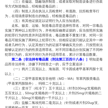
（三）在偏远、隐蔽场所制造，或者采取对制造设备进行伪装
等方式制造物品，经检验是毒品的；
（四）制造人员在执法人员检查时，有逃跑、抗拒检查等行
为，在现场查获制造出的物品，经检验是毒品的；
（五）有其他证据足以证明行为人应当知道的。
走私、贩卖、运输、制造毒品罪是选择性罪名，对同一宗毒品
实施了两种以上犯罪行为，并有相应确凿证据的，应当按照所实施
的犯罪行为的性质并列适用罪名，毒品数量不重复计算。对同一宗
毒品可能实施了两种以上犯罪行为，但相应证据只能认定其中一种
或者几种行为，认定其他行为的证据不够确实充分的，只按照依法
能够认定的行为的性质适用罪名。对不同宗毒品分别实施了不同种
犯罪行为的，应对不同行为并列适用罪名，累计计算毒品数量。
第二条［非法持有毒品案（刑法第三百四十八条）］
明知是毒
品而非法持有，涉嫌下列情形之一的，应予立案追诉：
（一）鸦片二百克以上、海洛因、可卡因或者甲基苯丙胺十克
以上；
（二）二亚甲基双氧安非他明（
MD
－
MA
）等苯丙胺类毒品
（甲基苯丙胺除外）、吗啡二十克以上；
（三）度冷丁（杜冷丁）五
十克
以上（针剂
100mg/
支规格的
五百支以上，
50mg/
支规格的一千支以上；片剂
25mg/
片规格的二
千片以上，
50mg/
片规格的一千片以上）；
（四）盐酸二氢埃托啡二毫克以上（针剂或者片剂
20ug/
支、
片规格的一百支、片以上）；