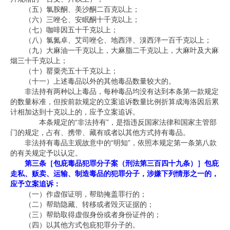
（五）氯胺酮、美沙酮二百克以上；
（六）三唑仑、安眠酮十千克以上；
（七）咖啡因五十千克以上；
（八）氯氮卓、艾司唑仑、地西泮、溴西泮一百千克以上；
（九）大麻油一千克以上，大麻脂二千克以上，大麻叶及大麻
烟三十千克以上；
（十）罂粟壳五十千克以上；
（十一）上述毒品以外的其他毒品数量较大的。
非法持有两种以上毒品，每种毒品均没有达到本条第一款规定
的数量标准，但按前款规定的立案追诉数量比例折算成海洛因后累
计相加达到十克以上的，应予立案追诉。
本条规定的
“
非法持有
”
，是指违反国家法律和国家主管部
门的规定，占有、携带、藏有或者以其他方式持有毒品。
非法持有毒品主观故意中的
“
明知
”
，依照本规定第一条第八款
的有关规定予以认定。
第三条［包庇毒品犯罪分子案（刑法第三百四十九条）］包庇
走私、贩卖、运输、制造毒品的犯罪分子，涉嫌下列情形之一的，
应予立案追诉：
（一）作虚假证明，帮助掩盖罪行的；
（二）帮助隐藏、转移或者毁灭证据的；
（三）帮助取得虚假身份或者身份证件的；
（四）以其他方式包庇犯罪分子的。