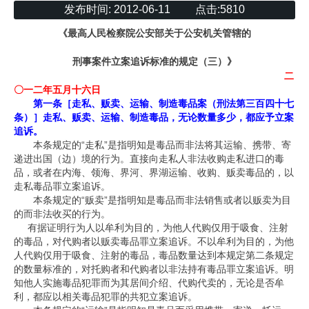
发布时间:
2012-06-11
点击:
5810
《最高人民检察院公安部关于公安机关管辖的
刑事案件立案追诉标准的规定（三）》
二
〇一二年五月十六日
第一条［走私、贩卖、运输、制造毒品案（刑法第三百四十七
条）］走私、贩卖、运输、制造毒品，无论数量多少，都应予立案
追诉。
本条规定的
“
走私
”
是指明知是毒品而非法将其运输、携带、寄
递进出国（边）境的行为。直接向走私人非法收购走私进口的毒
品，或者在内海、领海、界河、界湖运输、收购、贩卖毒品的，以
走私毒品罪立案追诉。
本条规定的
“
贩卖
”
是指明知是毒品而非法销售或者以贩卖为目
的而非法收买的行为。
有据证明行为人以牟利为目的，为他人代购仅用于吸食、注射
的毒品，对代购者以贩卖毒品罪立案追诉。不以牟利为目的，为他
人代购仅用于吸食、注射的毒品，毒品数量达到本规定第二条规定
的数量标准的，对托购者和代购者以非法持有毒品罪立案追诉。明
知他人实施毒品犯罪而为其居间介绍、代购代卖的，无论是否牟
利，都应以相关毒品犯罪的共犯立案追诉。