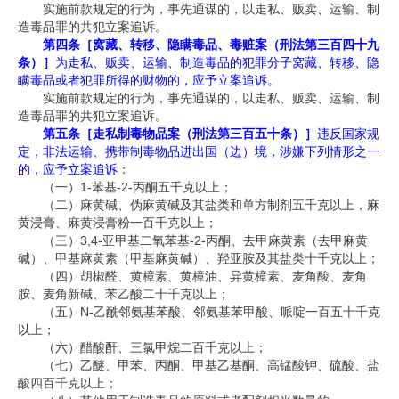
实施前款规定的行为，事先通谋的，以走私、贩卖、运输、制
造毒品罪的共犯立案追诉。
第四条［窝藏、转移、隐瞒毒品、毒赃案（刑法第三百四十九
条）］
为走私、贩卖、运输、制造毒品的犯罪分子窝藏、转移、隐
瞒毒品或者犯罪所得的财物的，应予立案追诉。
实施前款规定的行为，事先通谋的，以走私、贩卖、运输、制
造毒品罪的共犯立案追诉。
第五条［走私制毒物品案（刑法第三百五十条）］
违反国家规
定，非法运输、携带制毒物品进出国（边）境，涉嫌下列情形之一
的，应予立案追诉
：
（一）
1-
苯基
-2-
丙酮五千克以上；
（二）麻黄碱、伪麻黄碱及其盐类和单方制剂五千克以上，麻
黄浸膏、麻黄浸膏粉一百千克以上；
（三）
3,4-
亚甲基二氧苯基
-2-
丙酮、去甲麻黄素（去甲麻黄
碱）、甲基麻黄素（甲基麻黄碱）、羟亚胺及其盐类十千克以上；
（四）胡椒醛、黄樟素、黄樟油、异黄樟素、麦角酸、麦角
胺、麦角新碱、苯乙酸二十千克以上；
（五）
N-
乙酰邻氨基苯酸、邻氨基苯甲酸、哌啶一百五十千克
以上；
（六）醋酸酐、三氯甲烷二百千克以上；
（七）乙醚、甲苯、丙酮、甲基乙基酮、高锰酸钾、硫酸、盐
酸四百千克以上；