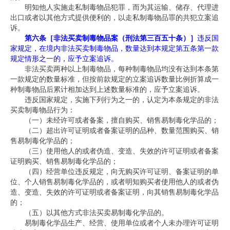
明知他人实施走私制毒物品犯罪，而为其运输、储存、代理进
出口或者以其他方式提供便利的，以走私制毒物品罪的共犯立案追
诉。
第六条［非法买卖制毒物品案（刑法第三百五十条）］
违反国
家规定，在境内非法买卖制毒物品，数量达到本规定第五条第一款
规定情形之一的，应予立案追诉。
非法买卖两种以上制毒物品，每种制毒物品均没有达到本条第
一款规定的数量标准，但按前款规定的立案追诉数量比例折算成一
种制毒物品后累计相加达到上述数量标准的，应予立案追诉。
违反国家规定，实施下列行为之一的，认定为本条规定的非法
买卖制毒物品行为：
（一）未经许可或者备案，擅自购买、销售易制毒化学品的；
（二）超出许可证明或者备案证明的品种、数量范围购买、销
售易制毒化学品的；
（三）使用他人的或者伪造、变造、失效的许可证明或者备案
证明购买、销售易制毒化学品的；
（四）经营单位违反规定，向无购买许可证明、备案证明的单
位、个人销售易制毒化学品的，或者明知购买者使用他人的或者伪
造、变造、失效的许可证明或者备案证明，向其销售易制毒化学品
的；
（五）以其他方式非法买卖易制毒化学品的。
易制毒化学品生产、经营、使用单位或者个人未办理许可证明