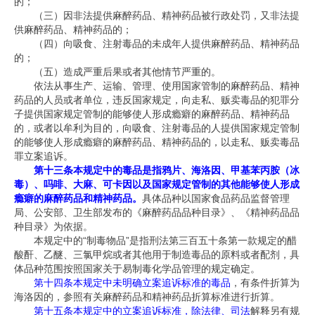
的；
（三）因非法提供麻醉药品、精神药品被行政处罚，又非法提
供麻醉药品、精神药品的；
（四）向吸食、注射毒品的未成年人提供麻醉药品、精神药品
的；
（五）造成严重后果或者其他情节严重的。
依法从事生产、运输、管理、使用国家管制的麻醉药品、精神
药品的人员或者单位，违反国家规定，向走私、贩卖毒品的犯罪分
子提供国家规定管制的能够使人形成瘾癖的麻醉药品、精神药品
的，或者以牟利为目的，向吸食、注射毒品的人提供国家规定管制
的能够使人形成瘾癖的麻醉药品、精神药品的，以走私、贩卖毒品
罪立案追诉。
第十三条本规定中的毒品是指鸦片、海洛因、甲基苯丙胺（冰
毒）、吗啡、大麻、可卡因以及国家规定管制的其他能够使人形成
瘾癖的麻醉药品和精神药品。
具体品种以国家食品药品监督管理
局、公安部、卫生部发布的《麻醉药品品种目录》、《精神药品品
种目录》为依据。
本规定中的
“
制毒物品
”
是指刑法第三百五十条第一款规定的醋
酸酐、乙醚、三氯甲烷或者其他用于制造毒品的原料或者配剂，具
体品种范围按照国家关于易制毒化学品管理的规定确定。
第十四条本规定中未明确立案追诉标准的毒品
，有条件折算为
海洛因的，参照有关麻醉药品和精神药品折算标准进行折算。
第十五条本规定中的立案追诉标准，除法律、司法
解释另有规