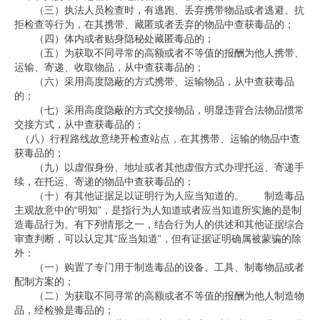
（三）执法人员检查时，有逃跑、丢弃携带物品或者逃避、抗
拒检查等行为，在其携带、藏匿或者丢弃的物品中查获毒品的；
（四）体内或者贴身隐秘处藏匿毒品的；
（五）为获取不同寻常的高额或者不等值的报酬为他人携带、
运输、寄递、收取物品，从中查获毒品的；
（六）采用高度隐蔽的方式携带、运输物品，从中查获毒品
的；
（七）采用高度隐蔽的方式交接物品，明显违背合法物品惯常
交接方式，从中查获毒品的；
（八）行程路线故意绕开检查站点，在其携带、运输的物品中查
获毒品的；
（九）以虚假身份、地址或者其他虚假方式办理托运、寄递手
续，在托运、寄递的物品中查获毒品的；
（十）有其他证据足以证明行为人应当知道的。 制造毒品
主观故意中的
“
明知
”
，是指行为人知道或者应当知道所实施的是制
造毒品行为。有下列情形之一，结合行为人的供述和其他证据综合
审查判断，可以认定其
“
应当知道
”
，但有证据证明确属被蒙骗的除
外：
（一）购置了专门用于制造毒品的设备、工具、制毒物品或者
配制方案的；
（二）为获取不同寻常的高额或者不等值的报酬为他人制造物
品，经检验是毒品的；