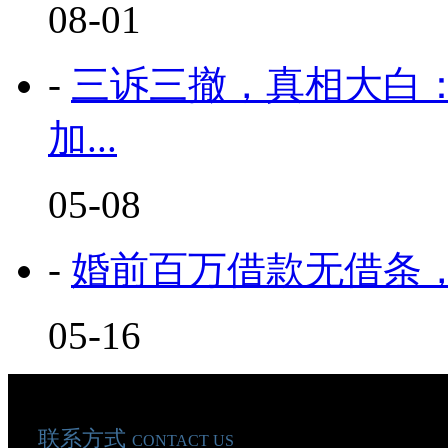
08-01
-
三诉三撤，真相大白
加...
05-08
-
婚前百万借款无借条，
05-16
联系方式
CONTACT US