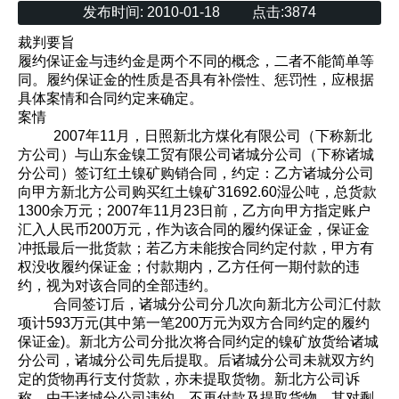
发布时间:
2010-01-18
点击:
3874
裁判要旨
履约保证金与违约金是两个不同的概念，二者不能简单等
同。履约保证金的性质是否具有补偿性、惩罚性，应根据
具体案情和合同约定来确定。
案情
2007年11月，日照新北方煤化有限公司（下称新北
方公司）与山东金镍工贸有限公司诸城分公司（下称诸城
分公司）签订红土镍矿购销合同，约定：乙方诸城分公司
向甲方新北方公司购买红土镍矿31692.60湿公吨，总货款
1300余万元；2007年11月23日前，乙方向甲方指定账户
汇入人民币200万元，作为该合同的履约保证金，保证金
冲抵最后一批货款；若乙方未能按合同约定付款，甲方有
权没收履约保证金；付款期内，乙方任何一期付款的违
约，视为对该合同的全部违约。
合同签订后，诸城分公司分几次向新北方公司汇付款
项计593万元(其中第一笔200万元为双方合同约定的履约
保证金)。新北方公司分批次将合同约定的镍矿放货给诸城
分公司，诸城分公司先后提取。后诸城分公司未就双方约
定的货物再行支付货款，亦未提取货物。新北方公司诉
称，由于诸城分公司违约，不再付款及提取货物，其对剩