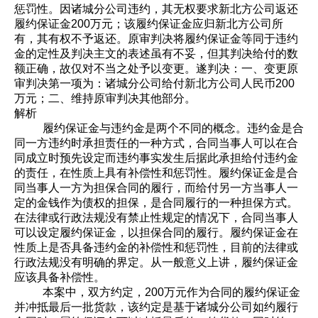
惩罚性。因诸城分公司违约，其无权要求新北方公司返还
履约保证金200万元；该履约保证金应归新北方公司所
有，其有权不予返还。原审判决将履约保证金等同于违约
金的定性及判决主文的表述虽有不妥，但其判决给付的数
额正确，故仅对不当之处予以变更。遂判决：一、变更原
审判决第一项为：诸城分公司给付新北方公司人民币200
万元；二、维持原审判决其他部分。
解析
履约保证金与违约金是两个不同的概念。违约金是合
同一方违约时承担责任的一种方式，合同当事人可以在合
同成立时预先设定而违约事实发生后据此承担给付违约金
的责任，在性质上具有补偿性和惩罚性。履约保证金是合
同当事人一方为担保合同的履行，而给付另一方当事人一
定的金钱作为债权的担保，是合同履行的一种担保方式。
在法律或行政法规没有禁止性规定的情况下，合同当事人
可以设定履约保证金，以担保合同的履行。履约保证金在
性质上是否具备违约金的补偿性和惩罚性，目前的法律或
行政法规没有明确的界定。从一般意义上讲，履约保证金
应该具备补偿性。
本案中，双方约定，200万元作为合同的履约保证金
并冲抵最后一批货款，该约定是基于诸城分公司如约履行