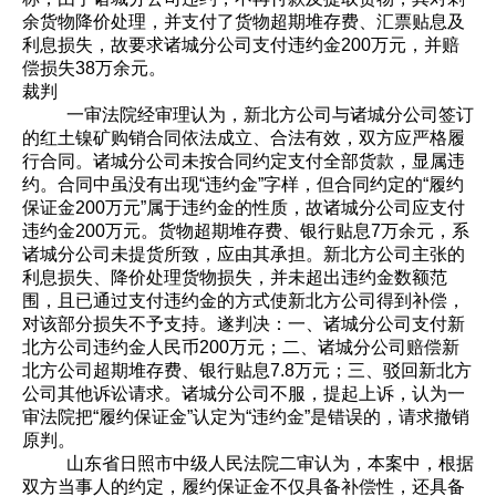
余货物降价处理，并支付了货物超期堆存费、汇票贴息及
利息损失，故要求诸城分公司支付违约金200万元，并赔
偿损失38万余元。
裁判
一审法院经审理认为，新北方公司与诸城分公司签订
的红土镍矿购销合同依法成立、合法有效，双方应严格履
行合同。诸城分公司未按合同约定支付全部货款，显属违
约。合同中虽没有出现“违约金”字样，但合同约定的“履约
保证金200万元”属于违约金的性质，故诸城分公司应支付
违约金200万元。货物超期堆存费、银行贴息7万余元，系
诸城分公司未提货所致，应由其承担。新北方公司主张的
利息损失、降价处理货物损失，并未超出违约金数额范
围，且已通过支付违约金的方式使新北方公司得到补偿，
对该部分损失不予支持。遂判决：一、诸城分公司支付新
北方公司违约金人民币200万元；二、诸城分公司赔偿新
北方公司超期堆存费、银行贴息7.8万元；三、驳回新北方
公司其他诉讼请求。诸城分公司不服，提起上诉，认为一
审法院把“履约保证金”认定为“违约金”是错误的，请求撤销
原判。
山东省日照市中级人民法院二审认为，本案中，根据
双方当事人的约定，履约保证金不仅具备补偿性，还具备