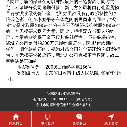
合同时，履约保证金可以冲抵最后的一笔货款；同时约
定，若诸城分公司逾期付款，新北方公司将自行处置货物
且有权没收履约保证金。“没收”虽然具有行政强制性的字
眼或色彩，但在本案平等主体之间的民商事合同中，“没
收”应是收取履约保证金的一方不予返还或给付履约保证金
的一方无权要求返还之意。因此，根据双方当事人的约
定，本案的履约保证金不仅具备补偿性，还具备惩罚性。
诸城分公司给付的200万元履约保证金，因其“付款期内，
任何一期付款的违约，视为对该合同的全部违约”的违约行
为，其无权要求被返还，新北方公司有权不予返还，故二
审判决是正确的。
本案案号为：(2009)日商终字第166号
案例编写人：山东省日照市中级人民法院 张宝华 唐
玉国
© 陈群律师网站(陈群)
咨询热线：138 1988 4800（微信同号）
宁波市海曙区青石巷5号永煌大厦6楼
网站首页
电话联系
微信联系
地图导航