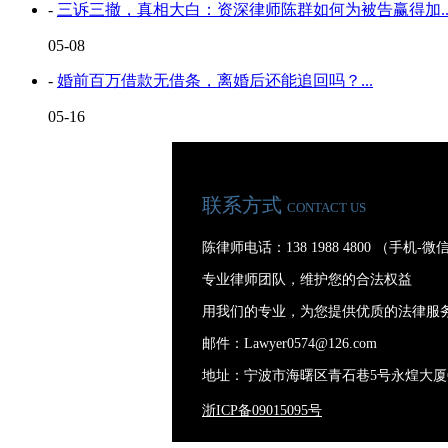
-
三诉三撤，真相大白：资深律师陈群如何为被告赢得加..
05-08
-
婚前百万借款无借条，离婚后还能追回吗？...
05-16
联系方式
CONTACT US
陈律师电话：138 1988 4800 （手机-
专业律师团队，维护您的合法权益
用我们的专业，为您提供优质的法律服
邮件：Lawyer0574@126.com
地址：宁波市海曙区青石巷5号永煌大厦
浙ICP备09015095号