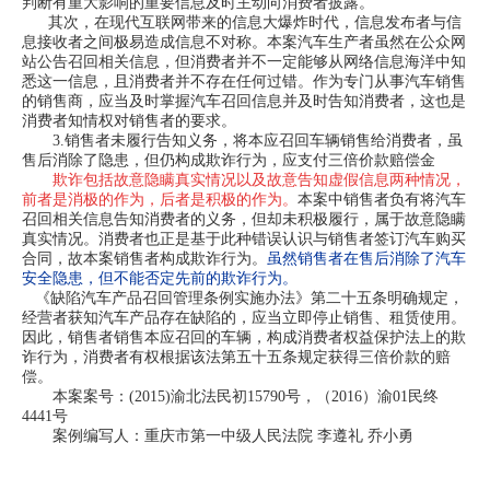
判断有重大影响的重要信息及时主动向消费者披露。
其次，在现代互联网带来的信息大爆炸时代，信息发布者与信
息接收者之间极易造成信息不对称。本案汽车生产者虽然在公众网
站公告召回相关信息，但消费者并不一定能够从网络信息海洋中知
悉这一信息，且消费者并不存在任何过错。作为专门从事汽车销售
的销售商，应当及时掌握汽车召回信息并及时告知消费者，这也是
消费者知情权对销售者的要求。
3.销售者未履行告知义务，将本应召回车辆销售给消费者，虽
售后消除了隐患，但仍构成欺诈行为，应支付三倍价款赔偿金
欺诈包括故意隐瞒真实情况以及故意告知虚假信息两种情况，
前者是消极的作为，后者是积极的作为。
本案中销售者负有将汽车
召回相关信息告知消费者的义务，但却未积极履行，属于故意隐瞒
真实情况。消费者也正是基于此种错误认识与销售者签订汽车购买
合同，故本案销售者构成欺诈行为。
虽然销售者在售后消除了汽车
安全隐患，但不能否定先前的欺诈行为。
《缺陷汽车产品召回管理条例实施办法》第二十五条明确规定，
经营者获知汽车产品存在缺陷的，应当立即停止销售、租赁使用。
因此，销售者销售本应召回的车辆，构成消费者权益保护法上的欺
诈行为，消费者有权根据该法第五十五条规定获得三倍价款的赔
偿。
本案案号：(2015)渝北法民初15790号，（2016）渝01民终
4441号
案例编写人：重庆市第一中级人民法院 李遵礼 乔小勇