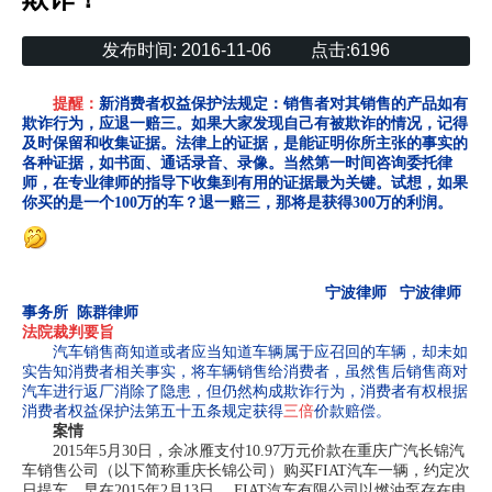
发布时间:
2016-11-06
点击:
6196
提醒
：
新消费者权益保护法规定：销售者对其销售的产品如有
欺诈行为，应退一赔三。如果大家发现自己有被欺诈的情况，记得
及时保留和收集证据。法律上的证据，是能证明你所主张的事实的
各种证据，如书面、通话录音、录像。当然第一时间咨询委托律
师，在专业律师的指导下收集到有用的证据最为关键。试想，如果
你买的是一个100万的车？退一赔三，那将是获得300万的利润。
宁波律师 宁波律师
事务所 陈群律师
法院裁判要旨
汽车销售商知道或者应当知道车辆属于应召回的车辆，却未如
实告知消费者相关事实，将车辆销售给消费者，虽然售后销售商对
汽车进行返厂消除了隐患，但仍然构成欺诈行为，消费者有权根据
消费者权益保护法第五十五条规定获得
三倍
价款赔偿。
案情
2015年5月30日，余冰雁支付10.97万元价款在重庆广汽长锦汽
车销售公司（以下简称重庆长锦公司）购买FIAT汽车一辆，约定次
日提车。早在2015年2月13日， FIAT汽车有限公司以燃油泵存在电