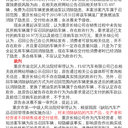
腐蚀磨损风险为由，在相关政府网站公告召回相关轿车135 697
辆，免费为召回车辆更换燃油泵以消除隐患。本案涉案汽车属于召
回范围，重庆长锦公司于2015年5月31日将该车辆返厂更换燃油泵
消除了隐患后，交付给余冰雁，余冰雁未予接收。
现余冰雁起诉至法院，认为重庆长锦公司在销售过程中未告知
其所购车辆属于应召回的缺陷车辆，存在欺诈行为，要求退还已支
付的购车款10.97万元以及赔偿三倍购车款39万元。重庆长锦公司
认为，召回公告已在公共网站发布，消费者可获知相关信息，并不
存在欺诈，并且要召回的车辆并不一定存在质量问题，只是为了安
全起见将车辆召回消除隐患，现在车辆在交付给消费者时已经消除
了隐患，系合格车辆，不应认定为欺诈行为。
裁判
重庆市渝北区人民法院经审理认为，FIAT汽车有限公司已在相
关政府网站明确公示召回计划，原告通过相关公众媒体即可查询相
关信息，重庆长锦公司不存在隐瞒真实情况的欺诈行为。另外，召
回车辆消除缺陷的方式为对召回范围内的车辆更换改进后的燃油泵
以消除隐患，更换了燃油泵的车辆属于合格的车辆，不应认定存在
欺诈。故原告以被告存在欺诈行为为由要求退还已支付的购车款以
及赔偿三倍购车款的请求，不予支持。
原告余冰雁不服一审判决，提起上诉。
重庆市第一中级人民法院经审理认为，根据我国《缺陷汽车产
品召回管理条例实施办法》，
对未消除缺陷的汽车产品，生产者和
经营者不得销售或者交付使用。
重庆长锦公司作为汽车经营者，明
知涉案车辆为应当召回车辆，却隐瞒该事实，影响原告作出购买或