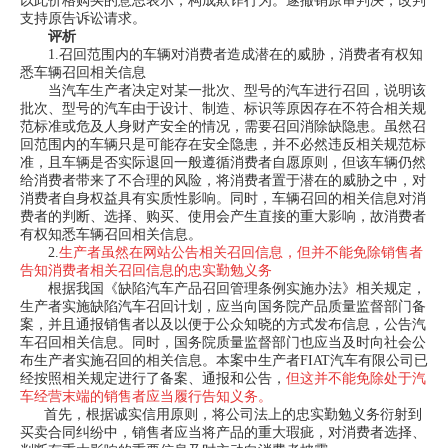
以此价格购买的意思表示，构成欺诈行为。遂撤销原审判决，改判
支持原告诉讼请求。
评析
1.召回范围内的车辆对消费者造成潜在的威胁，消费者有权知
悉车辆召回相关信息
当汽车生产者决定对某一批次、型号的汽车进行召回，说明该
批次、型号的汽车由于设计、制造、标识等原因存在不符合相关规
范标准或危及人身财产安全的情况，需要召回消除缺隐患。虽然召
回范围内的车辆只是可能存在安全隐患，并不必然违反相关规范标
准，且车辆是否实际退回一般遵循消费者自愿原则，但该车辆仍然
给消费者带来了不合理的风险，将消费者置于潜在的威胁之中，对
消费者自身权益具有实质性影响。同时，车辆召回的相关信息对消
费者的判断、选择、购买、使用会产生直接的重大影响，故消费者
有权知悉车辆召回相关信息。
2.
生产者虽然在网站公告相关召回信息，但并不能免除销售者
告知消费者相关召回信息的忠实勤勉义务
根据我国《缺陷汽车产品召回管理条例实施办法》相关规定，
生产者实施缺陷汽车召回计划，应当向国务院产品质量监督部门备
案，并且通报销售者以及以便于公众知晓的方式发布信息，公告汽
车召回相关信息。同时，国务院质量监督部门也应当及时向社会公
布生产者实施召回的相关信息。本案中生产者FIAT汽车有限公司已
经按照相关规定进行了备案、通报和公告，
但这并不能免除处于汽
车经营末端的销售者应当履行告知义务。
首先，根据诚实信用原则，将公司法上的忠实勤勉义务衍射到
买卖合同纠纷中，销售者应当将产品的重大瑕疵，对消费者选择、