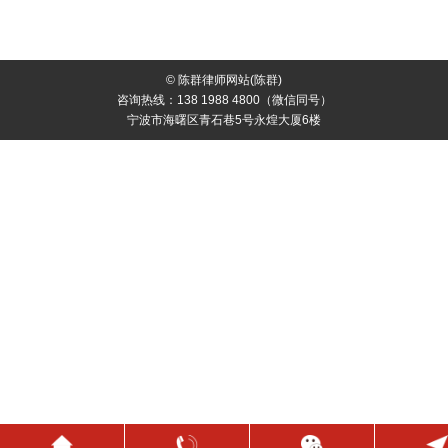
© 陈群律师网站(陈群)
咨询热线：138 1988 4800（微信同号）
宁波市海曙区青石巷5号永煌大厦6楼