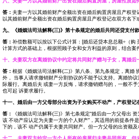
八、夫妻一方以其婚前财产出资在婚后购置房屋，房屋性质如
答：
夫妻一方以其婚前财产全额出资在婚后购置房屋且产权登
以其婚前财产全额出资在婚后购置房屋且产权登记在双方名下
九、《婚姻法司法解释
(
三
)
》第十条规定的婚后共同还贷支付
答：
补偿数额可以按以下公式计算：[婚后还贷本息总额÷（购
计算方式的基础上，根据照顾子女和女方利益的原则，结合案
十、夫妻双方在离婚协议中约定将共同财产赠与子女，离婚后
答：
根据《婚姻法司法解释(二)》第八条、第九条规定，离婚
外， 当事人请求撤销财产分割协议的不能予以支持。离婚协议
际履行。离婚后夫 或妻一方反悔，请求撤销赠与的，一般不
也可起 诉要求履行。
十一、婚后由一方父母部分出资为子女购买不动产，产权登记
答：
《婚姻法司法解释(三)》第七条规定“婚后由一方父母出
该 不动产应认定为夫妻一方的个人财产”，其适用的前提条件
下的，该不 动产仍属于夫妻共同财产。但一方父母的出资额
十二、夫妻双方约定一方个人所有的房屋归夫妻共同所有，但