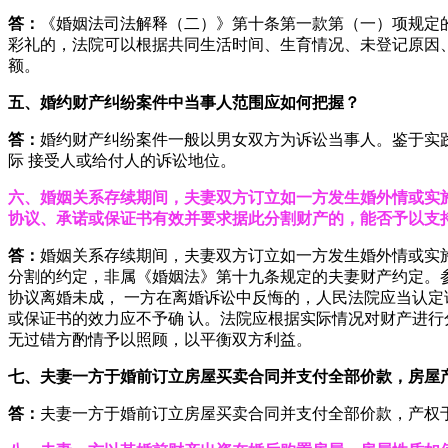
答：
《婚姻法司法解释（二）》第十条第一款第（一）项规定
彩礼的，法院可以根据共同生活时间、生育情况、未登记原因
额。
五、婚约财产纠纷案件中当事人范围应如何把握？
答：
婚约财产纠纷案件一般以男女双方为诉讼当事人。鉴于实
际 接受人或给付人的诉讼地位。
六、婚姻关系存续期间，夫妻双方订立如一方发生婚外情或实
协
议、承诺或保证书有效并要求据此分割财产的，能否予以支
答：
婚姻关系存续期间，夫妻双方订立如一方发生婚外情或实
分割的约定，非属《婚姻法》第十九条规定的夫妻财产约定。
协议离婚未成， 一方在离婚诉讼中反悔的，人民法院应当认定
或保证书的效力应不予确 认。法院应根据实际情况对财产进行
无过错方酌情予以照顾，以平衡双方利益。
七、夫妻一方于婚前订立房屋买卖合同并支付全部价款，房屋
答：
夫妻一方于婚前订立房屋买卖合同并支付全部价款，产权