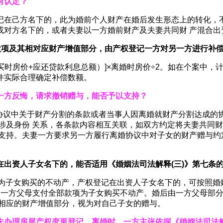
何认定？
记在己方名下的，此为婚前个人财产在婚后发生形态上的转化，不
或对方名下的，或者夫妻以一方婚前财产及夫妻共同财 产混合出
款项及其相对应财产增值部分，由产权登记一方对另一方进行补
 买时房价+应还贷款利息总额）]×离婚时房价÷2。如在个案中
件实际合理确定补偿数额。
一方反悔，请求撤销赠与，能否予以支持？
 协议中关于财产分割的条款或者当事人因离婚就财产分割达成
涉及身份 关系，各条款内容相互关联，如双方约定将夫妻共同
予支持。夫妻一方要求另一方履行离婚协议中对子女的财产赠与约
在出资人子女名下的，能否适用《婚姻法司法解释
(
三
)
》第七条
 资为子女购买的不动产，产权登记在出资人子女名下的，可按照婚
是一方父母支付全部款项为子女购买不动产。婚后由一方父母部
及相应的财产增值部分，视为对自己子女的赠与。
未办理房屋产权变更登记。离婚时，一方主张依据《婚姻法司法