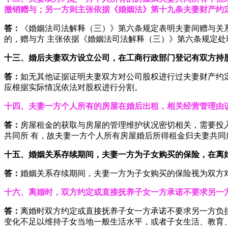
撤销
赠与；另一方则主张依据《婚姻法》第十九条夫妻财产约
答：
《婚姻法司法解释（三）》第六条规定表明夫妻间赠与关
的，赠与方 主张依据《婚姻法司法解释（三）》第六条规定
十三、婚后夫妻双方设立公司，在工商行政部门登记有双方持
答：
如无其他证据证明夫妻双方对公司股权进行过夫妻财产约
应根据实际情况依法对股权进行分割。
十四、夫妻一方个人所有的房屋在婚后出租，相关经营管理由
答：
房屋租金的获取与房屋的管理维护状况密切相关，需要投
共同所 有，故夫妻一方个人所有房屋婚后所得租金归夫妻共
十五、婚姻关系存续期间，夫妻一方为子女购买的保险，在离
答：
婚姻关系存续期间，夫妻一方为子女购买的保险视为双方
十六、离婚时，双方约定或直接抚养子女一方承诺不要求另一
答：
离婚时双方约定或直接抚养子女一方承诺不要求另一方负
变化不足以维持子女当地一般生活水平，或者子女生活、教育