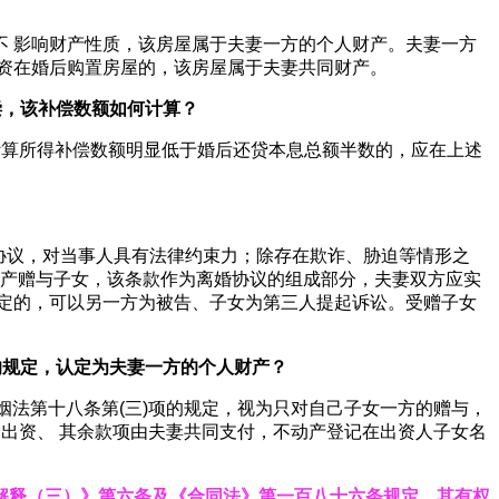
 影响财产性质，该房屋属于夫妻一方的个人财产。夫妻一方
资在婚后购置房屋的，该房屋属于夫妻共同财产。
偿，该补偿数额如何计算？
，计算所得补偿数额明显低于婚后还贷本息总额半数的，应在上述
的协议，对当事人具有法律约束力；除存在欺诈、胁迫等情形之
财产赠与子女，该条款作为离婚协议的组成部分，夫妻双方应实
定的，可以另一方为被告、子女为第三人提起诉讼。受赠子女
的规定，认定为夫妻一方的个人财产？
姻法第十八条第(三)项的规定，视为只对自己子女一方的赠与，
分出资、 其余款项由夫妻共同支付，不动产登记在出资人子女名
解
释（三）》第六条及《合同法》第一百八十六条规定，其有权