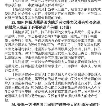
【法院处理】一审判决房产归赵某所有，赵某支付陈某房价一
半款项补偿。二审撤销赵某支付补偿判决。
【最高法院民一庭意见】当事人以生产、经营之外的其他方式
使用总计的婚前个人财产，即使该财产的形态发生变化，不导致上
述财产所有权及其自然增值归属的变化。
25.
如何判断遗嘱是否为缺乏劳动能力又没有社会来源
的继承人保留了必要的遗产份额（54辑）
【案情摘要】陈甲、陈乙和陈丙的父亲陈某风死亡，陈某风立
有遗嘱，陈甲、陈乙各继承公司30%的股份，陈丙三年前车祸重
伤，丧失行为能力。考虑到陈丙再婚妻子胡某曾经提出过离婚，陈
某风将公司35%的股份留给陈丙的儿子陈某岳，并且限制其在陈丙
有生之年进行转让，遗嘱要求陈某岳照顾其父亲生活，陈甲、陈乙
有监督之责。2011年胡某以陈丙法定代理人名义提出诉讼，要求确
认遗嘱无效，理由是未给丧失劳动能力的陈丙留有资产。
【法院处理】一审以未给无劳动能力人保留必要份额为由判决
遗嘱无效，陈丙按照法定继承继承遗产，二审撤销一审判决，驳回
诉讼请求。
【最高法院民一庭意见】判断遗嘱人所立的遗嘱是否违反继承
法第十九条的规定，属于没有为缺乏劳动能力又没有生活来源的继
承人保留必要的遗产份额，应当对遗嘱的实质内容进行分析。主要
遗嘱人在处分遗产时为缺乏劳动能力又没有生活来源的继承人今后
生活做了特别安排，即使形式上没有指定其继承遗产，亦不应当认
定遗嘱人未保留缺乏劳动能力又没有生活来源的继承人的遗产份
额。
26.
夫妻一方擅自将共同财产赠与他人的纠纷应如何处