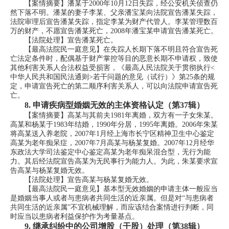
【案情摘要】潘某于2000年10月12日失踪，经公安机关侦查仍
然下落不明。潘某的妻子李某、父亲潘宝某向法院宣告潘某失踪，
法院审理后宣告潘某失踪，指定李某为财产代管人。李某管理数百
万的财产，不愿宣告潘某死亡，2008年潘宝某申请宣告潘某死亡。
【法院处理】宣告潘某死亡。
【最高法院民一庭意见】在失踪人长期下落不明且符合宣告死
亡法定条件时，配偶基于财产掌控等目的恶意长期不申请权，致使
其他利害关系人合法权益受损害，《最高人民法院关于贯彻执行<
中华人民共和国民法通则>若干问题的意见（试行）》第25条的规
定，申请宣告死亡的第二顺序利害关系人，可以向法院申请宣告死
亡。
8.
申请疾病型婚姻无效的主体资格认定（第37辑）
【案情摘要】高某与其前夫1981年离婚，双方有一子女朱某。
高某和杨某于1983年结婚，1990年分居，1995年离婚。2006年朱某
将高某送入养老院，2007年1月经上海市长宁区精神卫生中心鉴定
高某为老年痴呆症，2007年7月高某与杨某复婚。2007年12月经华
东政法大学司法鉴定中心鉴定高某为老年痴呆混合型，无行为能
力。其后经法院宣告高某为无民事行为能力人。为此，朱某要求宣
告高某与杨某复婚无效。
【法院处理】宣告高某与杨某复婚无效。
【最高法院民一庭意见】基本型无效婚姻的申请主体一般应当
是婚姻当事人或者与患病者共同生活的近亲属。但是对“与患病者
共同生活的近亲属”不宜机械理解，而应该结合案情进行判断，同
时应当以患病者利益保护作为考量基点。
9.
继承纠纷中的公司增股（干股）处理（第38辑）