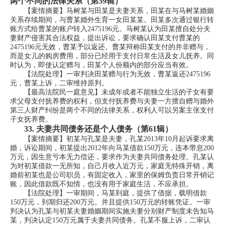
两个不同的法律关系（第59辑）
【案情摘要】马树某与田某是夫妻关系，田某在与马树某婚姻
关系存续期间，与曹某婚外生育一女田某某。田某多次通过银行转
账方式给曹某的账户转入2475196元。马树某认为田某擅自处分夫
妻财产侵害其合法权益，提出诉讼，要求确认田某支付曹某的
2475196元无效，曹某予以返还。曹某辩称田某支付的并非赠与，
而是女儿的购房费用，部分已经用于支付日常生活及女儿抚养。同
时认为，即使认定赠与，田某个人份额内的部分应当有效。
【法院处理】一审判决田某赠与行为无效，曹某返还2475196
元，曹某上诉，二审维持原判。
【最高法院民一庭意见】未成年或者不能独立生活的子女有要
求父母支付抚养费的权利，但支付抚养费与夫妻一方擅自赠与婚外
第三人财产纠纷是两个不同的法律关系，权利人可以另案主张支付
子女抚养费。
33.
夫妻共同债务还是个人债务（第61辑）
【案情摘要】初某与孔某是夫妻，孔某2013年10月起诉要求离
婚，诉讼期间，初某提出2012年向马某借款150万元，连本带息200
万元，因生意亏本无力偿还，要求作为夫妻共同债务处理。孔某认
为对初某借款一无所知，自己月收入近万元，家庭无特殊开销，离
婚前初某也是公司职员，有固定收入，家里的保姆负责日常开销记
账，因此借款既不知情，也没有用于家庭生活，不应承担。
【法院处理】一审期间，马某到庭，提供了借据，载明借款
150万元，到期归还200万元。并且提供150万元的转账凭证。一审
判决认为孔某与初某夫妻婚姻期间实施夫妻分别财产制度未告知马
某，判决认定150万元属于夫妻共同债务。孔某不服上诉，二审认