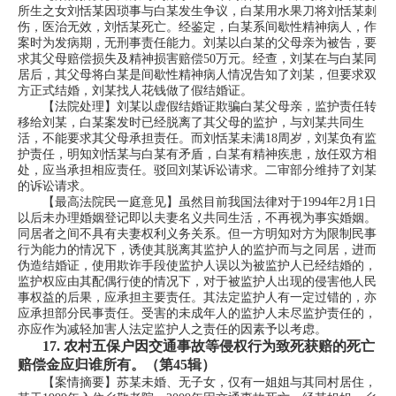
所生之女刘恬某因琐事与白某发生争议，白某用水果刀将刘恬某刺
伤，医治无效，刘恬某死亡。经鉴定，白某系间歇性精神病人，作
案时为发病期，无刑事责任能力。刘某以白某的父母亲为被告，要
求其父母赔偿损失及精神损害赔偿50万元。经查，刘某在与白某同
居后，其父母将白某是间歇性精神病人情况告知了刘某，但要求双
方正式结婚，刘某找人花钱做了假结婚证。
【法院处理】刘某以虚假结婚证欺骗白某父母亲，监护责任转
移给刘某，白某案发时已经脱离了其父母的监护，与刘某共同生
活，不能要求其父母承担责任。而刘恬某未满18周岁，刘某负有监
护责任，明知刘恬某与白某有矛盾，白某有精神疾患，放任双方相
处，应当承担相应责任。驳回刘某诉讼请求。二审部分维持了刘某
的诉讼请求。
【最高法院民一庭意见】虽然目前我国法律对于1994年2月1日
以后未办理婚姻登记即以夫妻名义共同生活，不再视为事实婚姻。
同居者之间不具有夫妻权利义务关系。但一方明知对方为限制民事
行为能力的情况下，诱使其脱离其监护人的监护而与之同居，进而
伪造结婚证，使用欺诈手段使监护人误以为被监护人已经结婚的，
监护权应由其配偶行使的情况下，对于被监护人出现的侵害他人民
事权益的后果，应承担主要责任。其法定监护人有一定过错的，亦
应承担部分民事责任。受害的未成年人的监护人未尽监护责任的，
亦应作为减轻加害人法定监护人之责任的因素予以考虑。
17.
农村五保户因交通事故等侵权行为致死获赔的死亡
赔偿金应归谁所有。（第45辑）
【案情摘要】苏某未婚、无子女，仅有一姐姐与其同村居住，