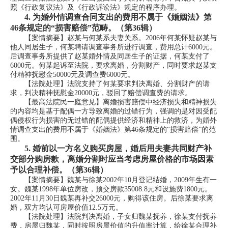
照《行政复议法》及《行政诉讼法》规定的程序办理。
4.
为婚外情调查合同支出的费用不属于《婚姻法》第
46条规定的“损害赔偿”范畴。（第36辑）
【案情摘要】赵某与何某系夫妻关系。2006年何某怀疑赵某与
他人同居生子，何某聘请调查事务所进行调查，费用总计6000元。
后调查事务所提供了赵某婚外情及同居生子的证据，何某支付了
6000元。何某起诉至法院，要求离婚，分割财产，同时要求赵某支
付精神抚慰金50000元及调查费6000元。
【法院处理】法院支持了何某要求判决离婚、分割财产的请
求，判决精神抚慰金20000元，驳回了赔偿调查费的请求。
【最高法院民一庭意见】离婚损害赔偿中经济损失和精神损失
的内容均是基于配偶一方导致离婚的过错行为，强调的是对因受配
偶侵权行为损害的无过错的配偶提供经济和精神上的救济，为婚外
情调查支出的费用不属于《婚姻法》第46条规定的“损害赔偿”的范
围。
5.
婚前以一方名义购买房屋，婚后用夫妻共同财产补
交部分购房款，离婚分割时应当考虑房屋价格的市场因素
予以合理补偿。（第36辑）
【案情摘要】魏某与徐某2002年10月登记结婚，2009年生有一
女。魏某1998年单位房改，预交房款35008.8元和设施费1800元。
2002年11月30日魏某再补交26000元，购得该住房。后徐某要求离
婚，双方均认可房屋价值12.5万元。
【法院处理】法院判决离婚，子女归魏某抚养，徐某支付抚养
费，房屋归魏某，同时按照房屋价值的升值率计算，给徐某合理补