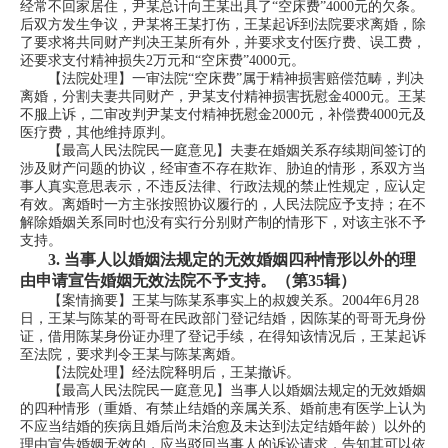
经常不回家居住，尹某总计向王某出具了“空床费”4000元的欠条。
后双方发生争议，尹某将王某打伤，王某起诉到法院要求离婚，除
了要求将共同财产判决王某所有外，并要求支付医疗费、误工费，
还要求支付精神损失2万元和“空床费”4000元。
【法院处理】一审法院“空床费”属于精神损害赔偿范畴，判决
离婚，分割夫妻共同财产，尹某支付精神损害抚慰金4000元。王某
不服上诉，二审改判尹某支付精神抚慰金2000元，补偿费4000元及
医疗费，其他维持原判。
【最高人民法院民一庭意见】夫妻在婚姻关系存续期间签订的
涉及财产问题的协议，经审查不存在欺诈、胁迫的情形，系双方当
事人真实意思表示，不违反法律、行政法规的禁止性规定，应认定
有效。离婚时一方主张按照协议履行的，人民法院应予支持；在不
解除婚姻关系同时也没有实行分别财产制的情形下，对该主张不予
支持。
3.
当事人以婚姻法规定的无效婚姻四种情形以外的理
由申请宣告婚姻无效法院不予支持。（第35辑）
【案情摘要】王某与陈某系事实上的叔嫂关系。2004年6月28
日，王某与陈某的哥哥在民政部门登记结婚，因陈某的哥哥无身份
证，借用陈某身份证办理了登记手续，在得知该情况后，王某起诉
至法院，要求判令王某与陈某离婚。
【法院处理】经法院释明后，王某撤诉。
【最高人民法院民一庭意见】当事人以婚姻法规定的无效婚姻
的四种情形（重婚、有禁止结婚的亲属关系、婚前患有医学上认为
不应当结婚的疾病且婚后尚未治愈及未达到法定结婚年龄）以外的
理由宣告婚姻无效的，应当驳回当事人的诉讼请求，告知其可以依