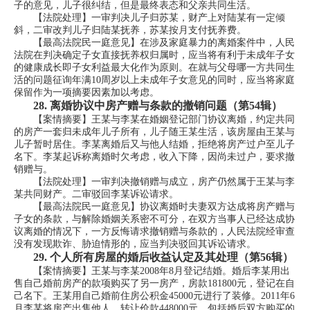
子的意见，儿子很纠结，但是最终表态和父亲共同生活。
【法院处理】一审判决儿子归苏某，财产上对陆某有一定倾
斜，二审改判儿子归陆某抚养，苏某按月支付抚养费。
【最高法院民一庭意见】在涉及家庭暴力的离婚案件中，人民
法院在判决确定子女直接抚养权归属时，应当将有利于未成年子女
的健康成长即子女利益最大化作为原则。在就与父母哪一方共同生
活的问题征询年满10周岁以上未成年子女意见的同时，应当将家庭
保留作为一项摘要因素加以考虑。
28.
离婚协议中房产赠与条款的撤销问题（第54辑）
【案情摘要】王某与李某在婚姻登记部门协议离婚，约定共同
的房产一套归未成年儿子所有，儿子随王某生活，该房屋由王某与
儿子暂时居住。李某离婚后又与他人结婚，拒绝将房产过户至儿子
名下。李某起诉称离婚时欠考虑，收入下降，因尚未过户，要求撤
销赠与。
【法院处理】一审判决撤销赠与成立，房产仍然属于王某与李
某共同财产。二审驳回李某诉讼请求。
【最高法院民一庭意见】协议离婚时夫妻双方达成将房产赠与
子女的条款，与解除婚姻关系密不可分，在双方当事人已经达成协
议离婚的情况下，一方反悔请求撤销赠与条款的，人民法院经审查
没有发现欺诈、胁迫情形的，应当判决驳回其诉讼请求。
29.
个人所有房屋的婚后收益认定及其处理（第56辑）
【案情摘要】王某与李某2008年8月登记结婚。婚后李某用出
售自己婚前房产的款项购买了另一房产，房款181800元，登记在自
己名下。王某用自己婚前住房公积金45000元进行了装修。2011年6
月李某将房产出售他人，转让价款448000元，包括婚后双方购买的