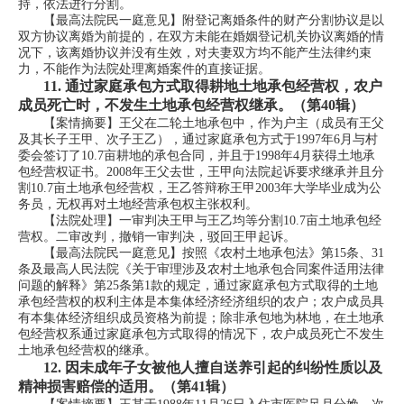
持，依法进行分割。
【最高法院民一庭意见】附登记离婚条件的财产分割协议是以
双方协议离婚为前提的，在双方未能在婚姻登记机关协议离婚的情
况下，该离婚协议并没有生效，对夫妻双方均不能产生法律约束
力，不能作为法院处理离婚案件的直接证据。
11.
通过家庭承包方式取得耕地土地承包经营权，农户
成员死亡时，不发生土地承包经营权继承。（第40辑）
【案情摘要】王父在二轮土地承包中，作为户主（成员有王父
及其长子王甲、次子王乙），通过家庭承包方式于1997年6月与村
委会签订了10.7亩耕地的承包合同，并且于1998年4月获得土地承
包经营权证书。2008年王父去世，王甲向法院起诉要求继承并且分
割10.7亩土地承包经营权，王乙答辩称王甲2003年大学毕业成为公
务员，无权再对土地经营承包权主张权利。
【法院处理】一审判决王甲与王乙均等分割10.7亩土地承包经
营权。二审改判，撤销一审判决，驳回王甲起诉。
【最高法院民一庭意见】按照《农村土地承包法》第15条、31
条及最高人民法院《关于审理涉及农村土地承包合同案件适用法律
问题的解释》第25条第1款的规定，通过家庭承包方式取得的土地
承包经营权的权利主体是本集体经济经济组织的农户；农户成员具
有本集体经济组织成员资格为前提；除非承包地为林地，在土地承
包经营权系通过家庭承包方式取得的情况下，农户成员死亡不发生
土地承包经营权的继承。
12.
因未成年子女被他人擅自送养引起的纠纷性质以及
精神损害赔偿的适用。（第41辑）