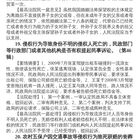
贺某一次。
【最高法院民一庭意见】虽然我国婚姻法将探望权的主体规定
为离婚后不直接抚养子女的父或母，但在未成年子女的父亲或者母
亲死亡的情况下，依照婚姻法第二十八条的规定，代替自己已经死
亡或者丧失行为能力的子女对孙子女、外孙子女尽抚养义务的祖父
母或者外祖父母主张探望孙子女或者外孙子女的，人民法院应当予
以支持。
19.
侵权行为导致身份不明的侵权人死亡的，民政部门
等行政部门或者其他机构是否有权提起民事诉讼。（第46
辑）
【案情摘要】1、2009年7月张某驾驶出租车碰撞到一流浪女
性，致使该女性死亡，张某逃离现场，认定张某负全责，女性基本
情况不详。民政局向人民法院提出刑事附带民事诉讼，要求张某、
出租公司、保险公司赔偿死亡赔偿金等。2、王某于2008年3月驾驶
变形拖拉机将一路人撞死，认定王某与路人同等责任。路人情况不
详。民政局向法院提出诉讼，要求各被告赔偿死亡赔偿金等。
【法院处理】1、第一个案例，一审认定民政局不具备主体资
格，驳回起诉。二审有两种意见。2、第二个案例，判决支持了民
政局的诉讼请求，保险公司上诉。二审也形成两种意见。
【最高法院民一庭处理】因侵权行为导致流浪乞讨人员等身份
不明人员死亡的，无赔偿权利人或者赔偿权利人不明，在法律未授
权的情况下，民政部门等行政部门或机构向人民法院提起民事诉讼
的，人民法院不予受理；已经受理的，驳回起诉。
20.
农村五保户因交通事故等侵权行为致死获赔的丧葬