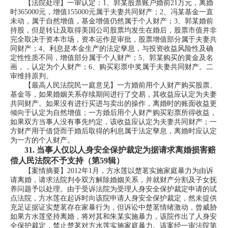
【法院处理】一审认定：1、郭某股票账户婚前21万元，离婚
时365000元，增值155000元属于夫妻共同财产；2、冯某基金一直
未动，属于自然增值，基金增值仍然属于个人财产；3、郭某婚前
持股，但是转让及取得美国公司股票均发生在婚后，股票市值并非
完全取决于资本市场，资本运作是审批，股票增值部分属于夫妻共
同财产；4、利息是本金生产的法定孳息，与投资收益风险性及确
定性性质不同，增值部分属于个人财产；5、郭某购买的黄金及名
画，，认定为个人财产；6、购买彩票中奖属于夫妻共同财产。二
审维持原判。
【最高人民法院民一庭意见】一方婚前用个人财产购买股票、
基金等，如果婚姻关系存续期间进行了交易，其收益应认定为夫妻
共同财产。如果没有进行买进与卖出的操作，离婚时的账面收益更
倾向于认定为自然增值；一方婚后用个人财产购买彩票所得收益，
如果双方当事人没有事先约定，该收益应认定为夫妻共同财产；一
方财产用于借贷而于婚后取得的利息属于法定孳息，离婚时应认定
为一方的个人财产。
31.
当事人仅以人身安全保护裁定为据请求离婚损害赔
偿人民法院不予支持（第59辑）
【案情摘要】2012年1月，方水莲以楚茗实施家庭暴力为由诉
请离婚，请求法院判令双方解除婚姻关系，并就财产分割及子女抚
养问题予以处理。由于受诉法院为受理人身安全保护裁定申请的试
点法院，方水莲在起诉时向该院申请人身安全保护裁定，然未提供
充足证据证实楚茗存在家暴行为，但诉讼中楚茗情绪激动，曾威胁
如果方水莲坚持离婚，将对其和朱某实施暴力，该院作出了人身安
全保护裁定，禁止楚茗对方水莲实施家庭暴力。该案经一审法院第