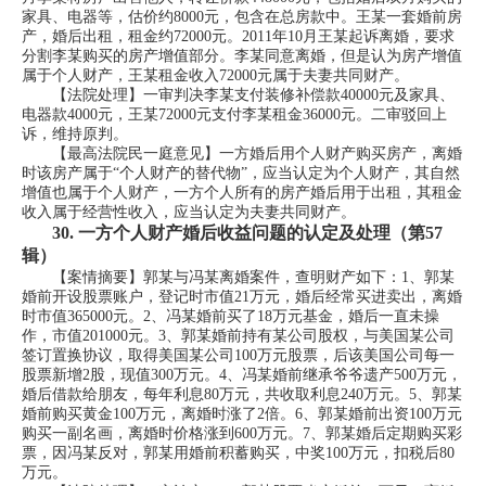
家具、电器等，估价约8000元，包含在总房款中。王某一套婚前房
产，婚后出租，租金约72000元。2011年10月王某起诉离婚，要求
分割李某购买的房产增值部分。李某同意离婚，但是认为房产增值
属于个人财产，王某租金收入72000元属于夫妻共同财产。
【法院处理】一审判决李某支付装修补偿款40000元及家具、
电器款4000元，王某72000元支付李某租金36000元。二审驳回上
诉，维持原判。
【最高法院民一庭意见】一方婚后用个人财产购买房产，离婚
时该房产属于“个人财产的替代物”，应当认定为个人财产，其自然
增值也属于个人财产，一方个人所有的房产婚后用于出租，其租金
收入属于经营性收入，应当认定为夫妻共同财产。
30.
一方个人财产婚后收益问题的认定及处理（第57
辑）
【案情摘要】郭某与冯某离婚案件，查明财产如下：1、郭某
婚前开设股票账户，登记时市值21万元，婚后经常买进卖出，离婚
时市值365000元。2、冯某婚前买了18万元基金，婚后一直未操
作，市值201000元。3、郭某婚前持有某公司股权，与美国某公司
签订置换协议，取得美国某公司100万元股票，后该美国公司每一
股票新增2股，现值300万元。4、冯某婚前继承爷爷遗产500万元，
婚后借款给朋友，每年利息80万元，共收取利息240万元。5、郭某
婚前购买黄金100万元，离婚时涨了2倍。6、郭某婚前出资100万元
购买一副名画，离婚时价格涨到600万元。7、郭某婚后定期购买彩
票，因冯某反对，郭某用婚前积蓄购买，中奖100万元，扣税后80
万元。