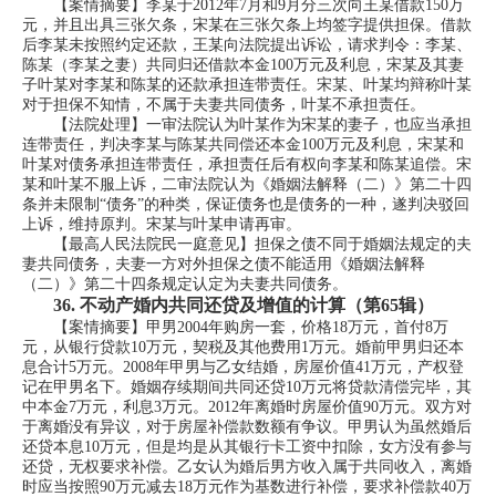
【案情摘要】李某于2012年7月和9月分三次向王某借款150万
元，并且出具三张欠条，宋某在三张欠条上均签字提供担保。借款
后李某未按照约定还款，王某向法院提出诉讼，请求判令：李某、
陈某（李某之妻）共同归还借款本金100万元及利息，宋某及其妻
子叶某对李某和陈某的还款承担连带责任。宋某、叶某均辩称叶某
对于担保不知情，不属于夫妻共同债务，叶某不承担责任。
【法院处理】一审法院认为叶某作为宋某的妻子，也应当承担
连带责任，判决李某与陈某共同偿还本金100万元及利息，宋某和
叶某对债务承担连带责任，承担责任后有权向李某和陈某追偿。宋
某和叶某不服上诉，二审法院认为《婚姻法解释（二）》第二十四
条并未限制“债务”的种类，保证债务也是债务的一种，遂判决驳回
上诉，维持原判。宋某与叶某申请再审。
【最高人民法院民一庭意见】担保之债不同于婚姻法规定的夫
妻共同债务，夫妻一方对外担保之债不能适用《婚姻法解释
（二）》第二十四条规定认定为夫妻共同债务。
36.
不动产婚内共同还贷及增值的计算（第65辑）
【案情摘要】甲男2004年购房一套，价格18万元，首付8万
元，从银行贷款10万元，契税及其他费用1万元。婚前甲男归还本
息合计5万元。2008年甲男与乙女结婚，房屋价值41万元，产权登
记在甲男名下。婚姻存续期间共同还贷10万元将贷款清偿完毕，其
中本金7万元，利息3万元。2012年离婚时房屋价值90万元。双方对
于离婚没有异议，对于房屋补偿款数额有争议。甲男认为虽然婚后
还贷本息10万元，但是均是从其银行卡工资中扣除，女方没有参与
还贷，无权要求补偿。乙女认为婚后男方收入属于共同收入，离婚
时应当按照90万元减去18万元作为基数进行补偿，要求补偿款40万