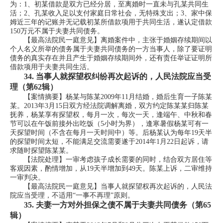
为：1、初某借款是双方已经分居，至离婚时一直未与孔某共同生
活；2、孔某收入足以支付家庭日常社会，无特殊支出；3、家中保
姆近三年的记账并无记载初某所借款项用于共同生活，遂认定借款
150万元不属于夫妻共同债务。
【最高法院民一庭意见】离婚案件中，主张于婚姻存续期间以
个人名义所举的债务属于夫妻共同债务的一方当事人，除了要证明
债务的真实存在并且产生于婚姻存续期间外，还有责任举证证明所
借款项用于夫妻共同生活。
34.
当事人就探望权纠纷再次起诉的，人民法院应当受
理（第62辑）
【案情摘要】杨某与陈某2009年11月结婚，婚后生育一子陈某
某。2013年3月15日双方经法院调解离婚，双方约定陈某某归陈某
抚养，杨某享有探望权，每月一次，每次一天，逢端午、中秋和春
节可以在午饭前接外出吃饭（5小时为界），逢寒暑假杨某可有一
天探望时间（不含在每月一天时间中）等。后杨某认为每年19天半
的探望时间太短，不能满足交流需要遂于2014年1月22日起诉，请
求随时探望陈某某。
【法院处理】一审考虑孩子成长需要的同时，结合双方居住等
客观因素，酌情增加，从19天半增加到49天。陈某上诉，二审维持
一审判决。
【最高法院民一庭意见】当事人就探望权再次起诉的，人民法
院应当受理，不适用“一事不再理”原则。
35.
夫妻一方对外担保之债不属于夫妻共同债务（第65
辑）