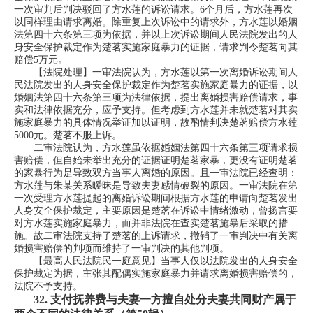
一次审判后判决驳回了方水莲的诉讼请求。6个月后，方水莲再次
以同样理由请求离婚。除重复上次诉讼中的请求外，方水莲以婚姻
法第四十六条第三项为依据，并以上次诉讼期间人民法院发出的人
身安全保护裁定作为楚茗实施家庭暴力的证据，请求判令楚茗向其
赔偿5万元。
【法院处理】一审法院认为，方水莲以第一次离婚诉讼期间人
民法院发出的人身安全保护裁定作为楚茗实施家庭暴力的证据，以
婚姻法第四十六条第三项为法律依据，提出离婚损害赔偿请求，事
实和法律依据充分，应予支持。但考虑到方水莲并未就楚茗对其实
施家庭暴力的具体情况举证加以证明，故酌情判决楚茗赔偿方水莲
5000元。楚茗不服上诉。
二审法院认为，方水莲虽依据婚姻法第四十六条第三项请求损
害赔偿，但自始未举出充分的证据证明楚茗家暴，更没有证明楚茗
的家暴行为是导致双方当事人离婚的原因。且一审法院已经查明：
方水莲与朱某关系暧昧是导致夫妻感情破裂的原因。一审法院在第
一次受理方水莲提起的离婚诉讼期间根据方水莲的申请向楚茗发出
人身安全保护裁定，主要原因是楚茗在诉讼中情绪激动，曾扬言要
对方水莲实施家庭暴力，而并非法院在查实楚茗施暴后采取的措
施。故二审法院支持了楚茗的上诉请求，撤销了一审判决中有关离
婚损害赔偿的判项而维持了一审判决的其他判项。
【最高人民法院民一庭意见】当事人仅以法院发出的人身安全
保护裁定为据，主张其配偶实施家庭暴力并请求离婚损害赔偿的，
法院不予支持。
32.
支付抚养费与夫妻一方擅自处分夫妻共同财产属于