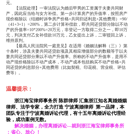
元。
【法院处理】一审法院认为婚后甲男的工资属于夫妻共同财
产，因此应当给与女方补偿。第一步计算房产的升值率，按照房产
现价格除以（结婚时诉争房产价格+共同归还利息+其他费用）=90/
（41+3+1）=200%，第二步计算补偿款，即共同还贷部分除以不动
产的升值率=10*200%=20万元，非登记一方取得二分之一，即10万
元，判决支付乙女补偿款10万元，乙女提出上诉，二审驳回上诉，
维持原判。
【最高人民法院民一庭意见】在适用《婚姻法解释（三）》第
十条时，涉及夫妻共同还贷款项及其相应增值部分的数额等于以夫
妻共同还贷部分乘以不动产升值率。所称的不动产升值率，是用不
动产现价格除以不动产成本，不动产成本包括购买不动产价格+共
同还贷的利息部分+其他费用（比如契税、印花税、营业税、评估
费等）。
温馨提示：
浙江海宝律师事务所 陈群律师 汇集浙江知名离婚婚姻
律师、法学专家，全力打造 宁波离婚律师 第一品牌，本
团队专注于宁波离婚诉讼代理，有十五年离婚诉讼代理经
验，成功案例无数。
解决婚姻，办理离婚诉讼
---
就到浙江海宝律师事务所
：省心、放心
！