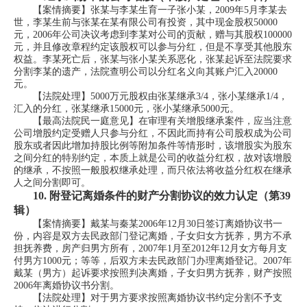
【案情摘要】张某与李某生育一子张小某，2009年5月李某去
世，李某生前与张某在某有限公司有投资，其中现金股权50000
元，2006年公司决议考虑到李某对公司的贡献，赠与其股权100000
元，并且修改章程约定该股权可以参与分红，但是不享受其他股东
权益。李某死亡后，张某与张小某关系恶化，张某起诉至法院要求
分割李某的遗产，法院查明公司以分红名义向其账户汇入20000
元。
【法院处理】5000万元股权由张某继承3/4，张小某继承1/4，
汇入的分红，张某继承15000元，张小某继承5000元。
【最高法院民一庭意见】在审理有关增股继承案件，应当注意
公司增股约定受赠人只参与分红，不因此而持有公司股权成为公司
股东或者因此增加持股比例等附加条件等情形时，该增股实为股东
之间分红的特别约定，本质上就是公司的收益分红权，故对该增股
的继承，不按照一般股权继承处理，而只依法将收益分红权在继承
人之间分割即可。
10.
附登记离婚条件的财产分割协议的效力认定（第39
辑）
【案情摘要】戴某与秦某2006年12月30日签订离婚协议书一
份，内容是双方去民政部门登记离婚，子女归女方抚养，男方不承
担抚养费，房产归男方所有，2007年1月至2012年12月女方每月支
付男方1000元；等等，后双方未去民政部门办理离婚登记。2007年
戴某（男方）起诉要求按照判决离婚，子女归男方抚养，财产按照
2006年离婚协议书分割。
【法院处理】对于男方要求按照离婚协议书约定分割不予支