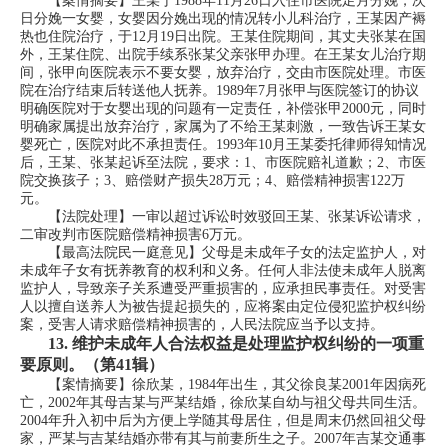
【案情摘要】王某于1988年11月26日入住市医院足月分娩，次
日分娩一女婴，女婴因分娩出现的情况转小儿科治疗，王某因产褥
热也住院治疗，于12月19日出院。王某住院期间，其丈夫张某在国
外，王某住院、出院手续系张某父亲张甲办理。在王某女儿治疗期
间，张甲向医院表示不要女婴，放弃治疗，交由市医院处理。市医
院在治疗结束后转送他人抚养。1989年7月张甲与医院签订的协议
明确医院对于女婴出现的问题有一定责任，补偿张甲2000元，同时
明确家属提出放弃治疗，家属为了不给王某刺激，一致告诉王某女
婴死亡，医院对此不承担责任。1993年10月王某委托律师得知情况
后，王某、张某起诉至法院，要求：1、市医院赔礼道歉；2、市医
院交换孩子；3、赔偿财产损失28万元；4、赔偿精神损害122万
元。
【法院处理】一审以超过诉讼时效驳回王某、张某诉讼请求，
二审改判市医院赔偿精神损害6万元。
【最高法院民一庭意见】父母是未成年子女的法定监护人，对
未成年子女有抚养教育的权利和义务。任何人非法使未成年人脱离
监护人，导致亲子关系遭受严重损害的，应承担民事责任。对受害
人以擅自送养人为被告提起损失的，应将案由定位侵犯监护权纠纷
案，受害人请求赔偿精神损害的，人民法院应当予以支持。
13.
维护未成年人合法权益是处理监护权纠纷的一项重
要原则。（第41辑）
【案情摘要】徐欣某，1984年出生，其父徐良某2001年因病死
亡，2002年其母吉某与严某结婚，徐欣某自幼与祖父母共同生活。
2004年升入初中后为方便上学随其母居住，但是周末仍然回祖父母
家，严某与吉某结婚亦带有其与前妻所生之子。2007年吉某交通事