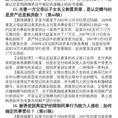
被认定是我国继承法中规定的遗嘱人的自书遗嘱。
15.
夫妻一方父母以子女名义购置房屋，是认定赠与的
是房产还是购房款？（第44辑）
【案情摘要】罗某与黄某于2002年12月30日登记结婚。2006年
黄某之母赵某以黄某的名义与某办事处签订了房屋转让协议一份，
约定某办事处向黄某转让一套房产及车库，赵某分4次支付了17万
元预付款，案外人顾某代赵某支付了17万元，2007年5月21日在办
事处协助下，房产转让协议中的黄某变更为赵某。2007年5月9日罗
某与黄某分居，2008年4月法院判决罗某与黄某离婚，但是告知争
议的34万元购房款另行处理。罗某离婚后，起诉黄某及赵某，索要
17万元房款。
【法院处理】一审认定赵某以黄某的名义签订合同，支付房款
表明是将房屋赠与黄某，但是在交付前将买受人及付款客户变更为
赵某，故赠与尚未成立，驳回罗某诉讼请求，二审维持一审判决。
【最高法院民一庭意见】父母出资以其子女的名义购买已向子
女作出赠与的意思表示的房屋，应视为父母对子女的赠与。在房屋
未交付使用且产权登记尚未完成前，作为赠与人的父母有权撤销该
赠与。在尚未付清该房屋全部款项、房屋登记尚未完成，父母即表
示撤销赠与的情况下，女子因离婚或者离婚后分割夫妻共同财产进
行的诉讼中，不宜认定父母赠与的只是实际支付的购房款，将上述
购房款作为夫妻共同财产进行分割。
16.
被诱使脱离监护的限制民事行为能力人侵权，如何
确定民事责任？（第45辑）
【案情摘要】白某与刘某于2004年同居，2007年刘某与其前妻