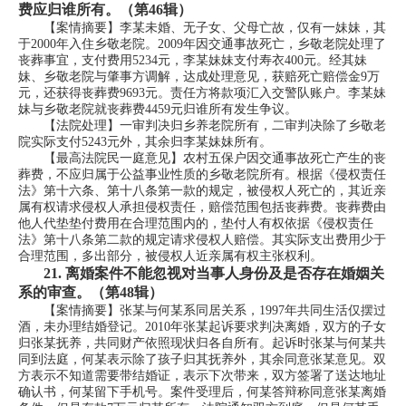
费应归谁所有。（第46辑）
【案情摘要】李某未婚、无子女、父母亡故，仅有一妹妹，其
于2000年入住乡敬老院。2009年因交通事故死亡，乡敬老院处理了
丧葬事宜，支付费用5234元，李某妹妹支付寿衣400元。经其妹
妹、乡敬老院与肇事方调解，达成处理意见，获赔死亡赔偿金9万
元，还获得丧葬费9693元。责任方将款项汇入交警队账户。李某妹
妹与乡敬老院就丧葬费4459元归谁所有发生争议。
【法院处理】一审判决归乡养老院所有，二审判决除了乡敬老
院实际支付5243元外，其余归李某妹妹所有。
【最高法院民一庭意见】农村五保户因交通事故死亡产生的丧
葬费，不应归属于公益事业性质的乡敬老院所有。根据《侵权责任
法》第十六条、第十八条第一款的规定，被侵权人死亡的，其近亲
属有权请求侵权人承担侵权责任，赔偿范围包括丧葬费。丧葬费由
他人代垫垫付费用在合理范围内的，垫付人有权依据《侵权责任
法》第十八条第二款的规定请求侵权人赔偿。其实际支出费用少于
合理范围，多出部分，被侵权人近亲属有权主张权利。
21.
离婚案件不能忽视对当事人身份及是否存在婚姻关
系的审查。（第48辑）
【案情摘要】张某与何某系同居关系，1997年共同生活仅摆过
酒，未办理结婚登记。2010年张某起诉要求判决离婚，双方的子女
归张某抚养，共同财产依照现状归各自所有。起诉时张某与何某共
同到法庭，何某表示除了孩子归其抚养外，其余同意张某意见。双
方表示不知道需要带结婚证，表示下次带来，双方签署了送达地址
确认书，何某留下手机号。案件受理后，何某答辩称同意张某离婚