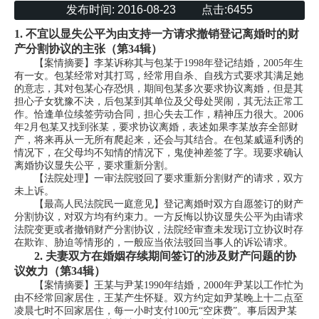
发布时间:
2016-08-23
点击:
6455
1.
不宜以显失公平为由支持一方请求撤销登记离婚时的财
产分割协议的主张（第34辑）
【案情摘要】李某诉称其与包某于1998年登记结婚，2005年生
有一女。包某经常对其打骂，经常用自杀、自残方式要求其满足她
的意志，其对包某心存恐惧，期间包某多次要求协议离婚，但是其
担心子女犹豫不决，后包某到其单位及父母处哭闹，其无法正常工
作。恰逢单位续签劳动合同，担心失去工作，精神压力很大。2006
年2月包某又找到张某，要求协议离婚，表述如果李某放弃全部财
产，将来再从一无所有爬起来，还会与其结合。在包某威逼利诱的
情况下，在父母均不知情的情况下，鬼使神差签了字。现要求确认
离婚协议显失公平，要求重新分割。
【法院处理】一审法院驳回了要求重新分割财产的请求，双方
未上诉。
【最高人民法院民一庭意见】登记离婚时双方自愿签订的财产
分割协议，对双方均有约束力。一方反悔以协议显失公平为由请求
法院变更或者撤销财产分割协议，法院经审查未发现订立协议时存
在欺诈、胁迫等情形的，一般应当依法驳回当事人的诉讼请求。
2.
夫妻双方在婚姻存续期间签订的涉及财产问题的协
议效力（第34辑）
【案情摘要】王某与尹某1990年结婚，2000年尹某以工作忙为
由不经常回家居住，王某产生怀疑。双方约定如尹某晚上十二点至
凌晨七时不回家居住，每一小时支付100元“空床费”。事后因尹某