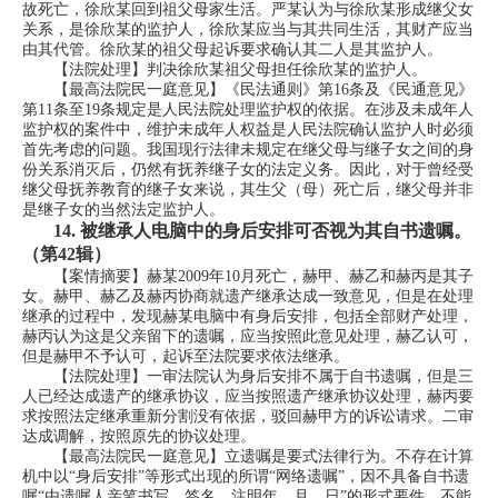
故死亡，徐欣某回到祖父母家生活。严某认为与徐欣某形成继父女
关系，是徐欣某的监护人，徐欣某应当与其共同生活，其财产应当
由其代管。徐欣某的祖父母起诉要求确认其二人是其监护人。
【法院处理】判决徐欣某祖父母担任徐欣某的监护人。
【最高法院民一庭意见】《民法通则》第16条及《民通意见》
第11条至19条规定是人民法院处理监护权的依据。在涉及未成年人
监护权的案件中，维护未成年人权益是人民法院确认监护人时必须
首先考虑的问题。我国现行法律未规定在继父母与继子女之间的身
份关系消灭后，仍然有抚养继子女的法定义务。因此，对于曾经受
继父母抚养教育的继子女来说，其生父（母）死亡后，继父母并非
是继子女的当然法定监护人。
14.
被继承人电脑中的身后安排可否视为其自书遗嘱。
（第42辑）
【案情摘要】赫某2009年10月死亡，赫甲、赫乙和赫丙是其子
女。赫甲、赫乙及赫丙协商就遗产继承达成一致意见，但是在处理
继承的过程中，发现赫某电脑中有身后安排，包括全部财产处理，
赫丙认为这是父亲留下的遗嘱，应当按照此意见处理，赫乙认可，
但是赫甲不予认可，起诉至法院要求依法继承。
【法院处理】一审法院认为身后安排不属于自书遗嘱，但是三
人已经达成遗产的继承协议，应当按照遗产继承协议处理，赫丙要
求按照法定继承重新分割没有依据，驳回赫甲方的诉讼请求。二审
达成调解，按照原先的协议处理。
【最高法院民一庭意见】立遗嘱是要式法律行为。不存在计算
机中以“身后安排”等形式出现的所谓“网络遗嘱”，因不具备自书遗
嘱“由遗嘱人亲笔书写、签名，注明年、月、日”的形式要件，不能