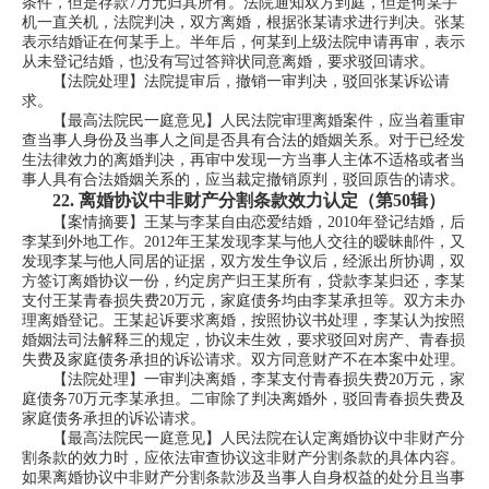
条件，但是存款7万元归其所有。法院通知双方到庭，但是何某手
机一直关机，法院判决，双方离婚，根据张某请求进行判决。张某
表示结婚证在何某手上。半年后，何某到上级法院申请再审，表示
从未登记结婚，也没有写过答辩状同意离婚，要求驳回请求。
【法院处理】法院提审后，撤销一审判决，驳回张某诉讼请
求。
【最高法院民一庭意见】人民法院审理离婚案件，应当着重审
查当事人身份及当事人之间是否具有合法的婚姻关系。对于已经发
生法律效力的离婚判决，再审中发现一方当事人主体不适格或者当
事人具有合法婚姻关系的，应当裁定撤销原判，驳回原告的请求。
22.
离婚协议中非财产分割条款效力认定（第50辑）
【案情摘要】王某与李某自由恋爱结婚，2010年登记结婚，后
李某到外地工作。2012年王某发现李某与他人交往的暧昧邮件，又
发现李某与他人同居的证据，双方发生争议后，经派出所协调，双
方签订离婚协议一份，约定房产归王某所有，贷款李某归还，李某
支付王某青春损失费20万元，家庭债务均由李某承担等。双方未办
理离婚登记。王某起诉要求离婚，按照协议书处理，李某认为按照
婚姻法司法解释三的规定，协议未生效，要求驳回对房产、青春损
失费及家庭债务承担的诉讼请求。双方同意财产不在本案中处理。
【法院处理】一审判决离婚，李某支付青春损失费20万元，家
庭债务70万元李某承担。二审除了判决离婚外，驳回青春损失费及
家庭债务承担的诉讼请求。
【最高法院民一庭意见】人民法院在认定离婚协议中非财产分
割条款的效力时，应依法审查协议这非财产分割条款的具体内容。
如果离婚协议中非财产分割条款涉及当事人自身权益的处分且当事