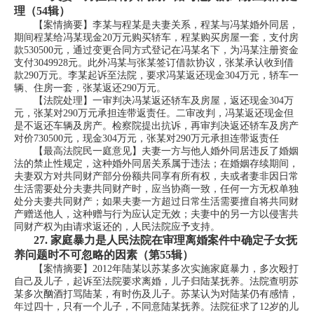
理（54辑）
【案情摘要】李某与程某是夫妻关系，程某与冯某婚外同居，
期间程某给冯某现金20万元购买轿车，程某购买房屋一套，支付房
款530500元，通过变更合同方式登记在冯某名下，为冯某注册资金
支付3049928元。此外冯某与张某签订借款协议，张某承认收到借
款290万元。李某起诉至法院，要求冯某返还现金304万元，轿车一
辆、住房一套，张某返还290万元。
【法院处理】一审判决冯某返还轿车及房屋，返还现金304万
元，张某对290万元承担连带返责任。二审改判，冯某返还现金但
是不返还车辆及房产。检察院提出抗诉，再审判决返还轿车及房产
对价730500元，现金304万元，张某对290万元承担连带返责任
【最高法院民一庭意见】夫妻一方与他人婚外同居违反了婚姻
法的禁止性规定，这种婚外同居关系属于违法；在婚姻存续期间，
夫妻双方对共同财产部分份额共同享有所有权，夫或者妻非因日常
生活需要处分夫妻共同财产时，应当协商一致，任何一方无权单独
处分夫妻共同财产；如果夫妻一方超过日常生活需要擅自将共同财
产赠送他人，这种赠与行为应认定无效；夫妻中的另一方以侵害共
同财产权为由请求返还的，人民法院应予支持。
27.
家庭暴力是人民法院在审理离婚案件中确定子女抚
养问题时不可忽略的因素（第55辑）
【案情摘要】2012年陆某以苏某多次实施家庭暴力，多次殴打
自己及儿子，起诉至法院要求离婚，儿子归陆某抚养。法院查明苏
某多次酗酒打骂陆某，有时伤及儿子。苏某认为对陆某仍有感情，
年过四十，只有一个儿子，不同意陆某抚养。法院征求了12岁的儿