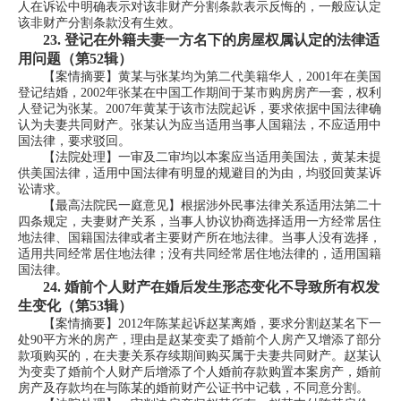
人在诉讼中明确表示对该非财产分割条款表示反悔的，一般应认定
该非财产分割条款没有生效。
23.
登记在外籍夫妻一方名下的房屋权属认定的法律适
用问题（第52辑）
【案情摘要】黄某与张某均为第二代美籍华人，2001年在美国
登记结婚，2002年张某在中国工作期间于某市购房房产一套，权利
人登记为张某。2007年黄某于该市法院起诉，要求依据中国法律确
认为夫妻共同财产。张某认为应当适用当事人国籍法，不应适用中
国法律，要求驳回。
【法院处理】一审及二审均以本案应当适用美国法，黄某未提
供美国法律，适用中国法律有明显的规避目的为由，均驳回黄某诉
讼请求。
【最高法院民一庭意见】根据涉外民事法律关系适用法第二十
四条规定，夫妻财产关系，当事人协议协商选择适用一方经常居住
地法律、国籍国法律或者主要财产所在地法律。当事人没有选择，
适用共同经常居住地法律；没有共同经常居住地法律的，适用国籍
国法律。
24.
婚前个人财产在婚后发生形态变化不导致所有权发
生变化（第53辑）
【案情摘要】2012年陈某起诉赵某离婚，要求分割赵某名下一
处90平方米的房产，理由是赵某变卖了婚前个人房产又增添了部分
款项购买的，在夫妻关系存续期间购买属于夫妻共同财产。赵某认
为变卖了婚前个人财产后增添了个人婚前存款购置本案房产，婚前
房产及存款均在与陈某的婚前财产公证书中记载，不同意分割。