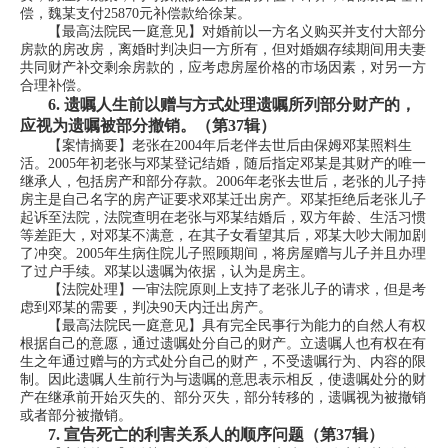
偿，魏某支付25870元补偿款给徐某。
【最高法院民一庭意见】对婚前以一方名义购买并支付大部分
房款的房改房，离婚时判决归一方所有，但对婚姻存续期间用夫妻
共同财产补交剩余房款的，应考虑房屋价格的市场因素，对另一方
合理补偿。
6.
遗嘱人生前以赠与方式处理遗嘱所列部分财产的，
应视为遗嘱被部分撤销。（第37辑）
【案情摘要】老张在2004年后老伴去世后由保姆邓某照料生
活。2005年初老张与邓某登记结婚，随后指定邓某是其财产的唯一
继承人，包括房产和部分存款。2006年老张去世后，老张的儿子持
房主是自己名字的房产证要求邓某迁出房产。邓某拒绝后老张儿子
起诉至法院，法院查明在老张与邓某结婚后，双方年龄、生活习惯
等差距大，对邓某不满意，在其子女看望其后，邓某大吵大闹加剧
了冲突。2005年生病住院儿子照顾期间，将房屋赠与儿子并且办理
了过户手续。邓某以遗嘱为依据，认为是房主。
【法院处理】一审法院原则上支持了老张儿子的请求，但是考
虑到邓某的需要，判决90天内迁出房产。
【最高法院民一庭意见】具有完全民事行为能力的自然人有权
根据自己的意愿，通过遗嘱处分自己的财产。立遗嘱人也有权在有
生之年通过赠与的方式处分自己的财产，不受遗嘱行为、内容的限
制。因此遗嘱人生前行为与遗嘱的意思表示相反，使遗嘱处分的财
产在继承前开始灭失的、部分灭失，部分转移的，遗嘱视为被撤销
或者部分被撤销。
7.
宣告死亡的利害关系人的顺序问题（第37辑）