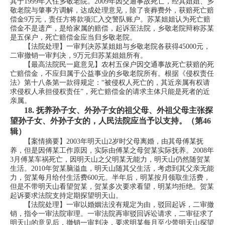
其于1999年入住乡敬老院。2009年因交通事故死亡，经其姐姐、乡
敬老院与肇事方调解，达成处理意见，除了丧葬费外，获赔死亡赔
偿金9万元，责任方将款项汇入交警队账户。苏某姐姐认为死亡赔
偿金不是遗产，是给家属的赔偿，起诉至法院，乡敬老院辩称苏某
是五保户，死亡赔偿金应当归乡敬老院。
【法院处理】一审判决苏某姐姐与乡敬老院各获得45000元，
二审撤销一审判决，9万元归苏某姐姐所有。
【最高法院民一庭意见】农村五保户因交通事故死亡获赔的死
亡赔偿金，不应归属于公益事业的乡敬老院所有。根据《侵权责任
法》第十八条第一款得规定：“被侵权人死亡的，其近亲属有权请
求侵权人承担侵权责任”，死亡赔偿金的请求主体只能是死者的近
亲属。
18.
抚养孙子女、外孙子女的祖父母、外祖父母主张探
望孙子女、外孙子女的，人民法院应当予以支持。（第46
辑）
【案情摘要】2003年明天山2岁时父母离婚，由其母傅某抚
养，但是因傅某工作原因，实际由傅某之母贺某实际抚养。2008年
3月傅某车祸死亡，因明天山之父明某无能力，明天山仍然随贺某
生活。2010年贺某脑溢血，明天山随其父生活，考虑到其父亲无能
力，贺某每月给付生活费600元。半年后，明某按月领取生活费，
但是不带明天山看望贺某，贺某多次要求看望，明某均拒绝。贺某
起诉要求法院支持定期探望明天山。
【法院处理】一审以婚姻法没有规定为由，驳回起诉，二审撤
销，指令一审法院审理。一审法院再审驳回诉讼请求，二审征求了
明天山的意见后，撤销一审判决，要求明某每月至少带明天山探望