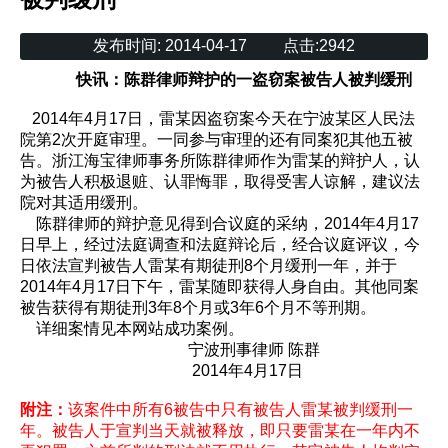
发布时间:
2014-04-17
点击:
2942
快讯：陈群律师辩护的一盗窃案被告人被判缓刑
2014年4月17日，雷某因盗窃案今天在宁波某区人民法
院第2次开庭审理。一同参与审理的还有同案犯其他五被
告。浙江海宝律师事务所陈群律师作为雷某的辩护人，认
为被告人积极退赃、认罪悔罪，取得受害人谅解，建议法
院对其适用缓刑。
陈群律师的辩护意见得到合议庭的采纳，2014年4月17
日早上，经过法庭调查和法庭辩论后，经合议庭评议，今
日依法宣判被告人雷某有期徒刑8个月缓刑一年，并于
2014年4月17日下午，雷某随即获得人身自由。其他同案
被告获得有期徒刑3年8个月或3年6个月不等刑期。
详细案情见本网站成功案例。
宁波刑事律师 陈群
2014年4月17日
附注：
该案件中所有6被告中只有被告人雷某被判缓刑一
年。被告人于宣判当天就被释放，即只要雷某在一年内不