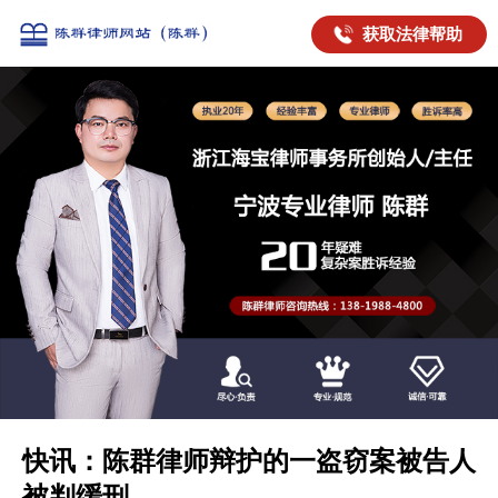
获取法律帮助
快讯：陈群律师辩护的一盗窃案被告人
被判缓刑