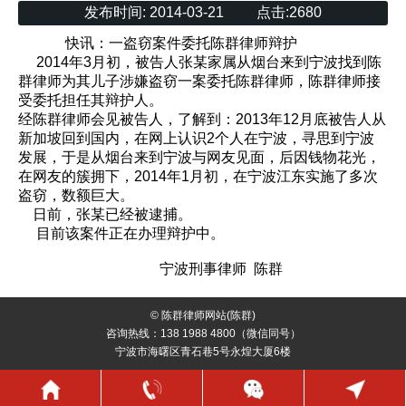
发布时间:
2014-03-21
点击:
2680
快讯：一盗窃案件委托陈群律师辩护
2014年3月初，被告人张某家属从烟台来到宁波找到陈
群律师为其儿子涉嫌盗窃一案委托陈群律师，陈群律师接
受委托担任其辩护人。
经陈群律师会见被告人，了解到：2013年12月底被告人从
新加坡回到国内，在网上认识2个人在宁波，寻思到宁波
发展，于是从烟台来到宁波与网友见面，后因钱物花光，
在网友的簇拥下，2014年1月初，在宁波江东实施了多次
盗窃，数额巨大。
日前，张某已经被逮捕。
目前该案件正在办理辩护中。
宁波刑事律师 陈群
© 陈群律师网站(陈群)
咨询热线：138 1988 4800（微信同号）
宁波市海曙区青石巷5号永煌大厦6楼