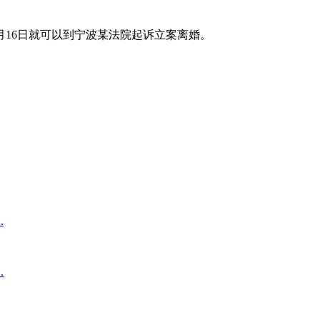
7月16日就可以到宁波某法院起诉立案离婚。
.
.