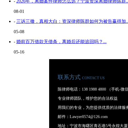
-
2026年，离婚案件律师怎么选？宁波资深离婚律师陈群..
08-01
-
三诉三撤，真相大白：资深律师陈群如何为被告赢得加..
05-08
-
婚前百万借款无借条，离婚后还能追回吗？...
05-16
联系方式
CONTACT US
陈律师电话：138 1988 4800 （手机-
专业律师团队，维护您的合法权益
用我们的专业，为您提供优质的法律服
邮件：Lawyer0574@126.com
地址：宁波市海曙区青石巷5号永煌大厦