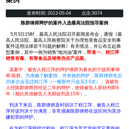
发布时间:
2013-05-04
点击:
3074
陈群律师辩护的案件入选最高法院指导案例
5月3日15时，最高人民法院召开新闻发布会，通报《最
高人民法院、最高人民检察院关于办理危害食品安全刑事
案件适用法律若干问题的解释》有关情况，并公布五起典
型案例，其中一例为销售“地沟油”案件，
即袁一、程江萍
销售有毒、有害食品及销售伪劣产品案。
该案中，被告人程江萍的辩护律师为著名的宁波刑事律
师 陈群
。为准确了解案情，并有效的辩护，陈群律师先后
20多次会见过程江萍（一般那件只会见3-5次）。
该被告
人经陈群律师历经近二年的辩护，使得被告人获轻判即8
年（相比其他被告人无期徒刑及15年）。
判决下来后，陈群律师及时回访了程江萍，被告人程江
萍对该判决十分满意，非常感谢陈群律师在这区间为其涉
嫌犯罪的辩护。
在为程江萍辩护过程中，程江萍为其监室的其它案件的