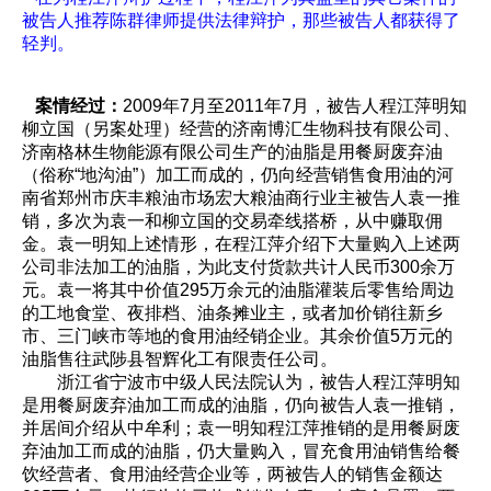
被告人推荐陈群律师提供法律辩护，那些被告人都获得了
轻判。
案情经过：
2009年7月至2011年7月，被告人程江萍明知
柳立国（另案处理）经营的济南博汇生物科技有限公司、
济南格林生物能源有限公司生产的油脂是用餐厨废弃油
（俗称“地沟油”）加工而成的，仍向经营销售食用油的河
南省郑州市庆丰粮油市场宏大粮油商行业主被告人袁一推
销，多次为袁一和柳立国的交易牵线搭桥，从中赚取佣
金。袁一明知上述情形，在程江萍介绍下大量购入上述两
公司非法加工的油脂，为此支付货款共计人民币300余万
元。袁一将其中价值295万余元的油脂灌装后零售给周边
的工地食堂、夜排档、油条摊业主，或者加价销往新乡
市、三门峡市等地的食用油经销企业。其余价值5万元的
油脂售往武陟县智辉化工有限责任公司。
浙江省宁波市中级人民法院认为，被告人程江萍明知
是用餐厨废弃油加工而成的油脂，仍向被告人袁一推销，
并居间介绍从中牟利；袁一明知程江萍推销的是用餐厨废
弃油加工而成的油脂，仍大量购入，冒充食用油销售给餐
饮经营者、食用油经营企业等，两被告人的销售金额达