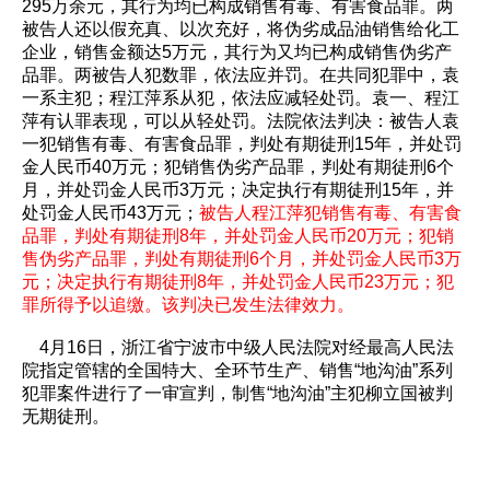
295万余元，其行为均已构成销售有毒、有害食品罪。两
被告人还以假充真、以次充好，将伪劣成品油销售给化工
企业，销售金额达5万元，其行为又均已构成销售伪劣产
品罪。两被告人犯数罪，依法应并罚。在共同犯罪中，袁
一系主犯；程江萍系从犯，依法应减轻处罚。袁一、程江
萍有认罪表现，可以从轻处罚。法院依法判决：被告人袁
一犯销售有毒、有害食品罪，判处有期徒刑15年，并处罚
金人民币40万元；犯销售伪劣产品罪，判处有期徒刑6个
月，并处罚金人民币3万元；决定执行有期徒刑15年，并
处罚金人民币43万元；
被告人程江萍犯销售有毒、有害食
品罪，判处有期徒刑8年，并处罚金人民币20万元；犯销
售伪劣产品罪，判处有期徒刑6个月，并处罚金人民币3万
元；决定执行有期徒刑8年，并处罚金人民币23万元；犯
罪所得予以追缴。该判决已发生法律效力。
4月16日，浙江省宁波市中级人民法院对经最高人民法
院指定管辖的全国特大、全环节生产、销售“地沟油”系列
犯罪案件进行了一审宣判，制售“地沟油”主犯柳立国被判
无期徒刑。