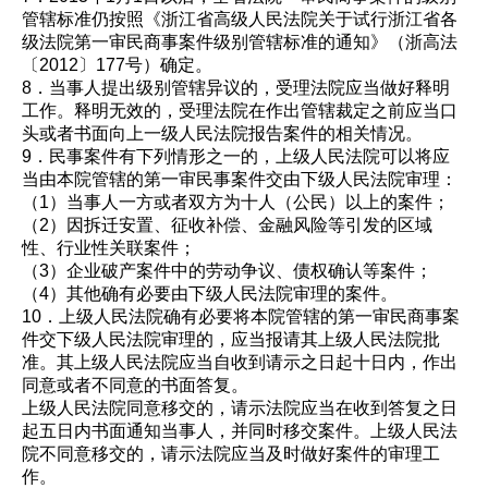
管辖标准仍按照《浙江省高级人民法院关于试行浙江省各
级法院第一审民商事案件级别管辖标准的通知》（浙高法
〔2012〕177号）确定。
8．当事人提出级别管辖异议的，受理法院应当做好释明
工作。释明无效的，受理法院在作出管辖裁定之前应当口
头或者书面向上一级人民法院报告案件的相关情况。
9．民事案件有下列情形之一的，上级人民法院可以将应
当由本院管辖的第一审民事案件交由下级人民法院审理：
（1）当事人一方或者双方为十人（公民）以上的案件；
（2）因拆迁安置、征收补偿、金融风险等引发的区域
性、行业性关联案件；
（3）企业破产案件中的劳动争议、债权确认等案件；
（4）其他确有必要由下级人民法院审理的案件。
10．上级人民法院确有必要将本院管辖的第一审民商事案
件交下级人民法院审理的，应当报请其上级人民法院批
准。其上级人民法院应当自收到请示之日起十日内，作出
同意或者不同意的书面答复。
上级人民法院同意移交的，请示法院应当在收到答复之日
起五日内书面通知当事人，并同时移交案件。上级人民法
院不同意移交的，请示法院应当及时做好案件的审理工
作。