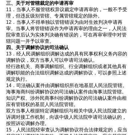
三、关于对管辖裁定的申请再审
11．当事人不服管辖权异议裁定申请再审的，一般不予受
理，但违反级别管辖、专属管辖规定的除外。
12．当事人不得单独以管辖错误为由对生效判决申请再
审。当事人将管辖错误作为申请再审的理由之一，人民法
院审查后认为实体判决确有错误的，可在再审审理中对管
辖问题一并予以审查。
四、关于调解协议的司法确认
13．经人民调解组织调解达成的具有民事权利义务内容的
调解协议，双方当事人可以申请司法确认。
经行政机关、商事调解组织、行业调解组织或者其他具有
调解职能的合法组织调解达成的调解协议，可以参照上述
规定执行。
14．司法确认案件由调解组织所在地基层人民法院管辖。
海事海商纠纷调解协议的司法确认案件由海事法院管辖。
知识产权、涉外民商事纠纷调解协议的司法确认案件由相
应有管辖权的基层人民法院管辖。
双方当事人根据特定调解组织与相关中级人民法院建立的
诉调对接工作机制，向该中级人民法院申请司法确认的，
按照诉讼调解办理。
15．人民法院经审查认为调解协议符合法律规定的，应当