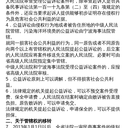
人民法院审查受理公益诉讼案件时，除审查起诉人是否具
备民事诉讼法第一百一十九条第（二）至（四）项规定的
条件外，还应当要求起诉人提供能够初步证明存在侵权行
为及危害社会公共利益的证据。
4．公益诉讼由侵权行为地或者被告住所地的中级人民法
院管辖。污染海洋环境类的公益诉讼由宁波海事法院管
辖。
就同一损害社会公共利益的行为，同一原告或者不同原告
向两个以上有管辖权的人民法院提起公益诉讼的，后立案
的人民法院应将案件移送先立案的人民法院。必要时可由
省高级人民法院指定集中管辖。
中级人民法院和宁波海事法院受理公益诉讼案件的，应报
省高级人民法院审核。
5．公益诉讼原则上可以调解，但不得损害社会公共利
益。
6．法律规定的机关提起公益诉讼，可以不预交案件受理
费、保全申请费，人民法院在结案时确定由败诉被告直接
负担。原告败诉的，可以申请免交。
法律规定的机关提起公益诉讼，申请保全的，可以不提供
担保。
二、关于管辖权的移转
7．2013年1月1日以后，全省法院一审民商事案件的级别