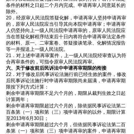
条件的材料之日起二个月内完成。申请再审人同意延长的
除外。
20．经原审人民法院答疑化解，申请再审人坚持申请再审
的，原审人民法院应当引导其向本院申请再审；申请再审
人仍坚持向上一级人民法院申请再审的，原审人民法院应
当在答疑化解程序结束后十日内将符合申请再审法定条件
的材料、原一、二审案卷、答疑接谈笔录、化解情况报告
等一并报送上一级人民法院。
21．对上述申请再审案件，上一级人民法院经审查认为符
合再审条件的，可指令原审人民法院再审。
六、关于修改前后民诉法中申请再审期限的衔接
22．对于修改后民事诉讼法施行前已经生效的案件，修改
后民事诉讼法施行时申请再审期限尚未届满，申请再审期
限按下列方式计算：
剩余申请再审期限不足六个月的，期限从裁判生效之日起
计算两年；
剩余申请再审期限超过六个月的，除依据民事诉讼法第二
百条第（一）项和第（三）项申请再审的以外，期限计算
至2013年6月30日；
剩余申请再审期限超过六个月，但依据民事诉讼法第二百
条第（一）项和第（三）项申请再审的案件，申请再审期