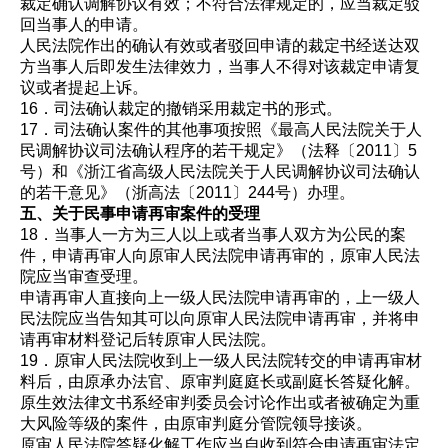
裁定确认调解协议有效；不符合法律规定的，应当裁定驳
回当事人的申请。
人民法院作出的确认有效或者驳回申请的裁定书经送达双
方当事人后即发生法律效力，当事人不得对该裁定申请复
议或者提起上诉。
16．司法确认裁定的撤销采用裁定书的形式。
17．司法确认案件的其他事项按照《最高人民法院关于人
民调解协议司法确认程序的若干规定》（法释〔2011〕5
号）和《浙江省高级人民法院关于人民调解协议司法确认
的若干意见》（浙高法〔2011〕244号）办理。
五、关于民事申请再审案件的受理
18．当事人一方为三人以上或者当事人双方为公民的案
件，申请再审人向原审人民法院申请再审的，原审人民法
院应当审查受理。
申请再审人直接向上一级人民法院申请再审的，上一级人
民法院应当告知其可以向原审人民法院申请再审，并将申
请再审材料登记后转原审人民法院。
19．原审人民法院收到上一级人民法院转交的申请再审材
料后，由原承办法官、原审判庭庭长或副庭长答疑化解。
原生效法律文书系经审判委员会讨论作出或者被确定为重
大风险等级的案件，由原审判庭分管院领导接谈。
原审人民法院答疑化解工作应当自收到符合申请再审法定