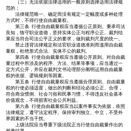
（三）无法依据法律适用的一般原则选择适用法律规
范的；
法律规范唯一、确定而没有规定一定幅度或多种处理
方式时，不得行使自由裁量权。
第三条 行使自由裁量权应当遵循公正原则。秉承司法
良知，恪守职业道德，坚持实体公正与程序公正。裁判结
果应当符合司法公平正义的要求，做到裁判尺度的统一。
禁止违背法律规定和法官职业道德准则而滥用自由裁
量权，杜绝形式合法、实体不公的裁判。
第四条 行使自由裁量权应当遵循公开原则。对自由裁
量过程中所涉及的程序、方法、结果等事项，应当通过一
定方式公开，并应在裁判文书论理部分阐明运用自由裁量
权的依据、逻辑规则等因素。
第五条 行使自由裁量权应当遵循合理原则。自由裁量
权的行使必须适度，做出的判断和结论必须公正、合理，
符合商业惯例、社会习俗和民事习惯，不得违反社会基本
价值观念，不得损害社会公共利益。
第六条 行使自由裁量权应当以案件事实为依据，依照
法律规定，遵守法定程序。保持审判独立、中立，不受外
界因素的不当干扰。
上级法院应当尊重下级法院正当行使自由裁量作出的
裁量结果。