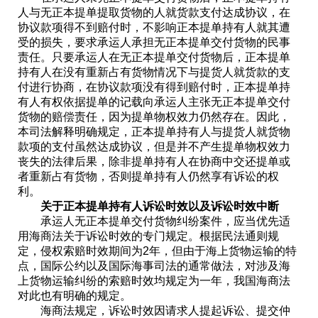
人与无正本提单提取货物的人就货款支付达成协议，在
协议款项得不到赔付时，不影响正本提单持有人就其遭
受的损失，要求承运人承担无正本提单交付货物的民事
责任。只要承运人在无正本提单交付货物后，正本提单
持有人在没有重新占有货物情况下与提货人就货款的支
付进行协商，在协议款项没有得到赔付时，正本提单持
有人有权依据提单的记载向承运人主张无正本提单交付
货物的赔偿责任，因为提单物权效力仍然存在。因此，
本司法解释明确规定，正本提单持有人与提货人就货物
款项的支付虽然达成协议，但是并不产生提单物权效力
丧失的法律后果，除非提单持有人在协商中交还提单或
者重新占有货物，否则提单持有人仍然享有诉讼的权
利。
关于正本提单持有人诉讼时效以及诉讼时效中断
承运人无正本提单交付货物纠纷案件，应当优先适
用海商法关于诉讼时效的专门规定。根据民法通则规
定，侵权索赔时效期间为2年，但由于海上货物运输的特
点，国际公约以及国际海事司法的通常做法，对涉及海
上货物运输纠纷的索赔时效均规定为一年，我国海商法
对此也有明确的规定。
海商法规定，诉讼时效因请求人提起诉讼、提交仲