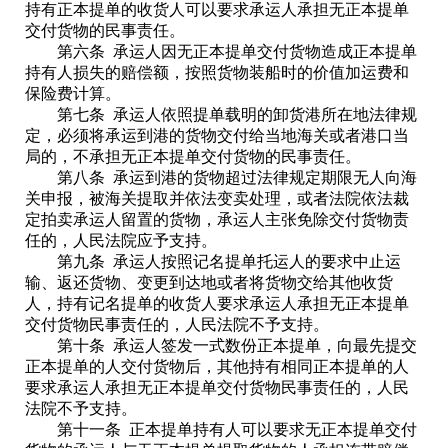
持有正本提单的收货人可以要求承运人承担无正本提单
交付货物的民事责任。
第六条 承运人因无正本提单交付货物造成正本提单
持有人损失的赔偿额，按照货物装船时的价值加运费和
保险费计算。
第七条 承运人依照提单载明的卸货港所在地法律规
定，必须将承运到港的货物交付给当地海关或者港口当
局的，不承担无正本提单交付货物的民事责任。
第八条 承运到港的货物超过法律规定期限无人向海
关申报，被海关提取并依法变卖处理，或者法院依法裁
定拍卖承运人留置的货物，承运人主张免除交付货物责
任的，人民法院应予支持。
第九条 承运人按照记名提单托运人的要求中止运
输、返还货物、变更到达地或者将货物交给其他收货
人，持有记名提单的收货人要求承运人承担无正本提单
交付货物民事责任的，人民法院不予支持。
第十条 承运人签发一式数份正本提单，向最先提交
正本提单的人交付货物后，其他持有相同正本提单的人
要求承运人承担无正本提单交付货物民事责任的，人民
法院不予支持。
第十一条 正本提单持有人可以要求无正本提单交付