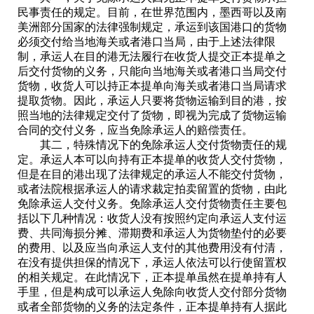
民事责任的规定。目前，在世界范围内，墨西哥以及南
美洲部分国家的法律强制规定，承运到该国港口的货物
必须交付给当地海关或者港口当局，由于上述法律限
制，承运人在目的港无法履行在收货人提交正本提单之
后交付货物的义务，只能向当地海关或者港口当局交付
货物，收货人可以持正本提单向海关或者港口当局请求
提取货物。因此，承运人只要将货物运输到目的港，按
照当地的法律规定交付了货物，即视为完成了货物运输
合同的交付义务，应当免除承运人的赔偿责任。
其二，特殊情况下的免除承运人交付货物责任的规
定。承运人本可以向持有正本提单的收货人交付货物，
但是在目的港出现了法律规定的承运人不能交付货物，
或者法院根据承运人的请求裁定拍卖留置的货物，由此
免除承运人交付义务。免除承运人交付货物责任主要包
括以下几种情况：收货人没有按照约定向承运人支付运
费、共同海损分摊、滞期费和承运人为货物垫付的必要
的费用、以及应当向承运人支付的其他费用没有付清，
在没有提供担保的情况下，承运人依法可以行使留置权
的相关规定。在此情况下，正本提单虽然在提单持有人
手里，但是构成可以承运人免除向收货人交付部分货物
或者全部货物的义务的法定条件，正本提单持有人据此