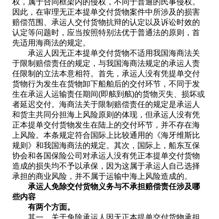
权，属于合同框架内的侵权，不同于普通的民事侵权。
因此，在审理无正本提单交付货物案件中所涉及的损害
赔偿范围、承运人交付货物抗辩的认定以及诉讼时效的
认定等问题时，应当按照特别法优于普通法的原则，首
先适用海商法的规定。
承运人因无正本提单交付货物不适用我国海商法关
于限制赔偿责任的规定，与我国海商法规定的承运人责
任限制的立法本意相符。首先，承运人没有凭提单交付
货物行为发生在货物卸下船舶后的交付环节，不同于发
生在承运人运输责任期间(即舷到舷)的货物灭失、损坏或
者延迟交付。海商法关于限制赔偿责任的规定是承运人
和货主共同分担海上风险原则的体现，但承运人没有凭
正本提单交付货物发生在陆上的交付环节，并不存在海
上风险。本条规定符合国际上比较通用的《海牙维斯比
规则》和我国海商法的规定。其次，国际上，船东互保
协会和各国保险公司对承运人没有凭正本提单交付货物
造成的损失均不予以承保，因为这属于承运人自己选择
承担的商业风险，并不属于运输中海上风险造成的。
承运人免除交付货物义务与不承担赔偿责任涉及哪
些内容
有两个方面。
其一，关于免除承运人因无正本提单交付货物承担