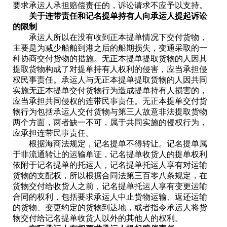
要求承运人承担赔偿责任的，诉讼请求不应予以支持。
关于连带责任和记名提单持有人向承运人提起诉讼
的限制
承运人所以在没有收到正本提单情况下交付货物，
主要是为减少船舶到港之后的船期损失，变通采取的一
种协商交付货物的措施。无正本提单提取货物的人因其
提取货物构成了对提单持有人权利的侵害，应当承担侵
权民事责任。承运人与无正本提单提取货物的人因共同
实施无正本提单交付货物行为造成提单持有人损害的，
应当承担共同侵权的连带民事责任。无正本提单交付货
物行为包括承运人交付货物与第三人故意非法提取货物
两个方面，两者缺一不可，属于共同实施的侵权行为，
应承担连带民事责任。
根据海商法规定，记名提单不得转让。记名提单属
于非流通转让的运输单证，记名提单收货人的提单权利
依附于记名提单的托运人，记名提单托运人享有对运输
货物的支配权，所以根据合同法第三百零八条规定，在
货物交付给收货人之前，记名提单托运人享有变更运输
合同的权利，包括要求承运人中止货物运输、返还运输
的货物、变更约定的货物到达地，或者指令承运人将货
物交付给记名提单收货人以外的其他人的权利。