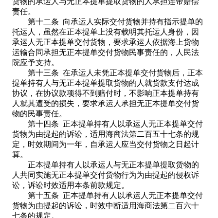
货物的承运人与无正本提单提取货物的人承担连带赔偿
责任。
第十二条 向承运人实际交付货物并持有指示提单的
托运人，虽然在正本提单上没有载明其托运人身份，因
承运人无正本提单交付货物，要求承运人依据海上货物
运输合同承担无正本提单交付货物民事责任的，人民法
院应予支持。
第十三条 在承运人未凭正本提单交付货物后，正本
提单持有人与无正本提单提取货物的人就货款支付达成
协议，在协议款项得不到赔付时，不影响正本提单持有
人就其遭受的损失，要求承运人承担无正本提单交付货
物的民事责任。
第十四条 正本提单持有人以承运人无正本提单交付
货物为由提起的诉讼，适用海商法第二百五十七条的规
定，时效期间为一年，自承运人应当交付货物之日起计
算。
正本提单持有人以承运人与无正本提单提取货物的
人共同实施无正本提单交付货物行为为由提起的侵权诉
讼，诉讼时效适用本条前款规定。
第十五条 正本提单持有人以承运人无正本提单交付
货物为由提起的诉讼，时效中断适用海商法第二百六十
七条的规定。