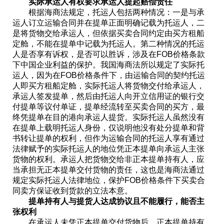
实际承运人有权要求承运人提起赔偿责任
根据海商法规定，托运人包括两种情况：一是与承
运人订立运输合同并在提单正面明确记载为托运人，二
是将货物交给承运人，但依据买卖合同约定由买方租船
定舱，不能在提单中记载为托运人。第二种情况的托运
人是否享有诉权，是否可以胜诉，涉及在FOB价格条款
下中国企业利益的保护。我国海商法所以规定了实际托
运人，因为在FOB价格条件下，由运输合同的契约托运
人即买方租船定舱，实际托运人将货物交付给承运人，
承运人签发提单，然后由托运人向开立信用证的银行交
付提单等议付单证，提单经流转至买卖合同的买方，最
终凭提单在目的港向承运人提货。实际托运人虽然没有
在提单上载明托运人身份，仅说明他没有处分提单和背
书转让提单的权利，但作为运输合同的托运人享有通过
法律赋予的实际托运人的地位凭正本提单向承运人主张
货物的权利。承运人把货物交给非正本提单持有人，应
当承担无正本提单交付货物的责任，这也是海商法通过
规定实际托运人法律地位，保护FOB价格条件下买卖合
同卖方保证收到货款的立法本意。
提单持有人与提货人达成协议且不能履行，能否主
张权利
在承运人未凭正本提单交付货物后，正本提单持有