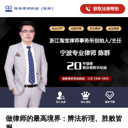
获取法律帮助
做律师的最高境界：辨法析理、胜败皆
服