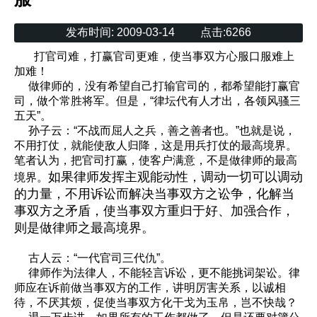
发布时间:
2009-03-14
点击:
6266
打官司难，打赢官司更难，使当事双方心服口服难上
加难！
做律师的，没有希望自己打输官司的，都希望能打赢官
司，做个常胜将军。但是，“律坛代有人才出，各领风骚三
五天”。
孙子云：“不战而屈人之兵，善之善者也。”也就是说，
不用打仗，就能使敌人归降，这是用兵打仗的最高境界。
笔者认为，把官司打赢，使客户满意，不是做律师的最高
如果律师发挥主观能动性，调动一切可以调动
境界。
的力量，不用诉讼而解决当事双方之讼争，化解当
事双方之矛盾，使当事双方重归于好、加强合作，
则是做律师之最高境界。
古人云：“一代官司三代仇”。
律师作为法律人，不能轻言诉讼，更不能挑词架讼。律
师应在诉前做当事双方的工作，讲明厉害关系，以诚相
待，不厌其烦，促使当事双方化干戈为玉帛，岂不快哉？