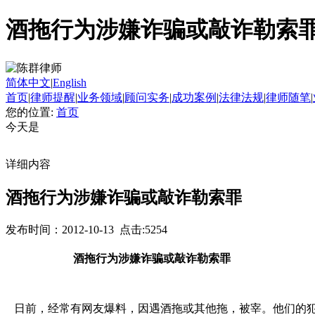
酒拖行为涉嫌诈骗或敲诈勒索
简体中文
|
English
首页
|
律师提醒
|
业务领域
|
顾问实务
|
成功案例
|
法律法规
|
律师随笔
|
您的位置:
首页
今天是
详细内容
酒拖行为涉嫌诈骗或敲诈勒索罪
发布时间：2012-10-13 点击:5254
酒拖行为涉嫌诈骗或敲诈勒索罪
日前，经常有网友爆料，因遇酒拖或其他拖，被宰。他们的犯