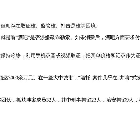
，但却存在取证难、监管难、打击是难等困境。
，就是看“酒吧”是否涉嫌敲诈勒索。如果消费后，酒吧方面要求
能保持冷静，利用手机录音或视频取证，把买单价格和记录作为
达3000余万元。在一些大中城市，“酒托”案件几乎在“井喷”
，抓获涉案成员32人，其中刑事拘留23人，治安拘留9人，收缴作