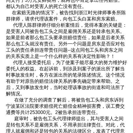
同支付了3万元安葬费用，就再也不肯定拿出任何赔偿。
都认为自己对受害人的死亡没有责任。
在索赔无路的情况下，被告找到浙江时光律师事务所陈
群律师，请求代理该案件，向包工头白某和房东索赔。
代理人陈群律师仔细分析案情后，觉得本案的关键是：
是受害人同被告包工头之间是雇佣关系还是转承包关系。
如果是前者那么包工头要承担赔偿责任，如果是后者关系
那么包工头就没有责任。另外一个问题是房东是否应对包
工头的责任承担连带责任问题--这点同包工头和房东之间
的关系实质上是一个什么样的关系有决定性影响？！
代理人接受委托后，为了使案子能尽最大的努力维护好
委托人的权益。在起诉前，到涉及到案子的派出所了解当
时事故发生时，各方在派出所的笔录陈述情况。这个情况
有助于对原告的赔偿法律关系的事先确定带来帮助。之
后，又到事故发生时，当时处理该事故的街道和司法所了
解情况。
在做了充分的调查了解后，将被告包工头和房东诉到
宁波某区法院要求赔偿死亡赔偿金精神损害费，误工费交
通费等共计253000元。2被告承担连带责任。
庭审时，被告包工头代理律师提出，其与受害人之间
是转包关系不是雇佣关系，不用承担法律责任。对此，代
理人就雇佣和还是转包的关系的法律区分，发表了代理意