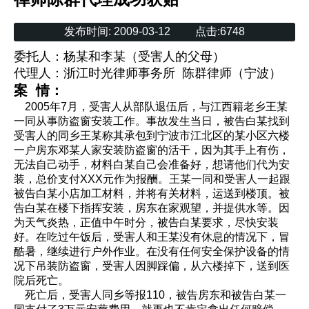
发布时间:
2009-03-12
点击:
6748
委托人：杨某和李某（受害人的父母）
代理人：浙江时光律师事务所 陈群律师（宁波）
案 情：
2005年7月，受害人从部队退伍后，与江西籍老乡王某
一同从事防盗窗安装工作。事故发生当日，被告白某找到
受害人的同乡王某称其承包到宁波市江北区的某小区六楼
一户房东邓某人家安装防盗窗的活干，因为其手上有伤，
无法自己动手，材料白某自己会准备好，想请他们代为安
装，总价支付XXX元作为报酬。王某一同和受害人一起跟
被告白某小店加工材料，并将有关材料，运送到楼顶。被
告白某在楼下指挥安装，房东在家观望，并提供水等。因
为天气炎热，正值中午时分，被告白某要求，尽快安装
好。在吃过午饭后，受害人和王某没有休息的情况下，冒
酷暑，继续进行户外作业。在没有任何安全保护设备的情
况下吊装防盗窗，受害人因脚踩偏，从六楼掉下，送到医
院后死亡。
死亡后，受害人同乡等报110，被告房东和被告白某一