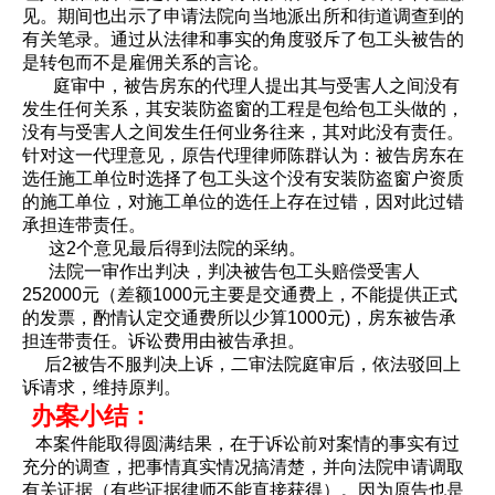
见。期间也出示了申请法院向当地派出所和街道调查到的
有关笔录。通过从法律和事实的角度驳斥了包工头被告的
是转包而不是雇佣关系的言论。
庭审中，被告房东的代理人提出其与受害人之间没有
发生任何关系，其安装防盗窗的工程是包给包工头做的，
没有与受害人之间发生任何业务往来，其对此没有责任。
针对这一代理意见，原告代理律师陈群认为：被告房东在
选任施工单位时选择了包工头这个没有安装防盗窗户资质
的施工单位，对施工单位的选任上存在过错，因对此过错
承担连带责任。
这2个意见最后得到法院的采纳。
法院一审作出判决，判决被告包工头赔偿受害人
252000元（差额1000元主要是交通费上，不能提供正式
的发票，酌情认定交通费所以少算1000元)，房东被告承
担连带责任。诉讼费用由被告承担。
后2被告不服判决上诉，二审法院庭审后，依法驳回上
诉请求，维持原判。
办案小结：
本案件能取得圆满结果，在于诉讼前对案情的事实有过
充分的调查，把事情真实情况搞清楚，并向法院申请调取
有关证据（有些证据律师不能直接获得）。因为原告也是