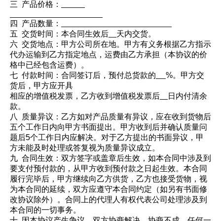
三 产品价格：
四 产品数量：
五 交货时间：本合同生效后
天内交货。
六 交货地点：甲方公司所在地。甲方有义务根据乙方指示
代办运输到乙方指定地点，运费由乙方承担（本协议的价
格中已经包含运费）。
七 付款时间：合同签订后，预付总货款的
%。甲方交
货后，甲方应开具
相应的增值税发票，乙方收到增值税发票后
日内付清余
款。
八 质量异议：乙方如对产品质量有异议，应在收到货物后
五个工作日内向甲方书面提出。甲方收到后并确认质量问
题后5个工作日内应解决。对于乙方提出的书面异议，甲
方未能及时处理或答复视为质量异议成立。
九 合同生效：双方签字或盖章后生效，如本合同中涉及到
要支付预付款的，从甲方收到预付款之日起生效。本合同
履行完毕后，甲方继续向乙方供货，乙方也接受货物，视
为本合同的延续，双方应遵守本合同约定（如另有书面修
改协议除外）。合同上的代理人有权代表公司处理涉及到
本合同的一切事务。
十 因本协议产生争议，双方协商解决，协商不成，任何一