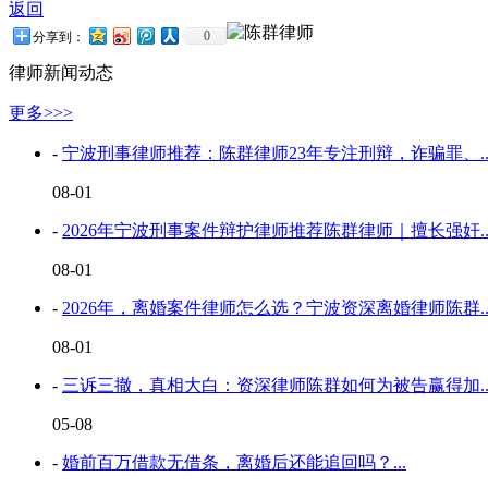
返回
0
分享到：
律师新闻动态
更多>>>
-
宁波刑事律师推荐：陈群律师23年专注刑辩，诈骗罪、..
08-01
-
2026年宁波刑事案件辩护律师推荐陈群律师｜擅长强奸..
08-01
-
2026年，离婚案件律师怎么选？宁波资深离婚律师陈群..
08-01
-
三诉三撤，真相大白：资深律师陈群如何为被告赢得加..
05-08
-
婚前百万借款无借条，离婚后还能追回吗？...