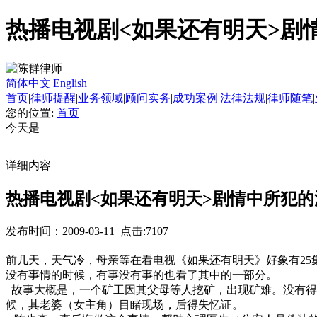
热播电视剧<如果还有明天>剧
简体中文
|
English
首页
|
律师提醒
|
业务领域
|
顾问实务
|
成功案例
|
法律法规
|
律师随笔
|
您的位置:
首页
今天是
详细内容
热播电视剧<如果还有明天>剧情中所犯
发布时间：2009-03-11 点击:7107
前几天，天气冷，母亲等在看电视《如果还有明天》好象有25
没有事情的时候，有事没有事的也看了其中的一部分。
故事大概是，一个矿工因其父母等人挖矿，出现矿难。没有得
候，其老婆（女主角）目睹现场，后得失忆证。