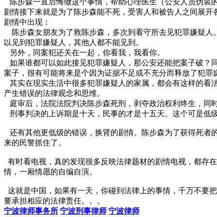
陈步森一直后悔做这个事情，帮助心理医生（公安人员伪装的
剧情接下来就是为了陈步森能不死，受害人和被告人之间展开
剧情中出现：
陈步森女朋友为了救陈步森，多次到看守所去见犯罪嫌疑人。
以见到犯罪嫌疑人，其他人都不能见到。
另外，同案犯还关在一起，你看我，我看你。
如果谁都可以如此接见犯罪嫌疑人，那公安还能把案子破？同
案子，很有可能将来是个因为证据不足或不充分而释放了犯罪
其实在现实生活中很多犯罪嫌疑人的家属，都会有这样的看法
产生错误的法律观念和思维。
庭审后，法院法院判决陈步森死刑，剥夺政治权利终生，同时
刑事判决的上诉期是十天，民事的才是十五天。这个可是低
还有其他更低级的错误，换肾的剧情。陈步森为了获得死者的老
来的民警抓住了。
有时看电视，真的发现很多反映法律题材的剧情电视，都存在
情，一厢情愿的自编自演。
这就是中国，如果有一天，你碰到法律上的事情，千万不要把
要承担相应的法律责任。。。
宁波律师事务所
宁波刑事律师
宁波律师