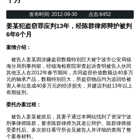
发布时间:
2012-09-30
点击:
6452
姜某犯盗窃罪应判13年，经陈群律师辩护被判
6年6个月
案情介绍：
被告人姜某因涉嫌盗窃数额特别巨大被宁波市公安局镇
海分局刑事拘留，经镇海检察院审查起诉查明被告人伙同
其他五人在2012年春节期间，共同盗窃价值数额达40多万
元的轴承产品，数额特别巨大，所盗窃物品均为追回给被
害人单位造成40多万元的经济损失，并建议判处13年以上
有期徒刑。
委托办案过程：
被告人姜某被抓后，其妻子通过本网站找到了资深宁波
刑事律师陈群，要求陈群律师为其老公辩护。陈群律师接
受委托后。多次前往看守所会见被告人并详细的查阅了整
个案卷材料。