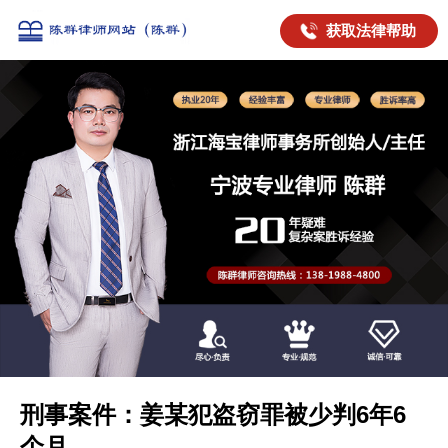
获取法律帮助
刑事案件：姜某犯盗窃罪被少判6年6
个月