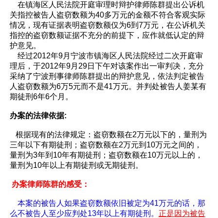
在镇海区人民法院开庭审理时辩护律师陈群提出公诉机
关指控被告人盗窃数额为40多万元的金额不符合客观实际
情况，现有证据表明盗窃数额仅为6到7万元，在公诉机关
指控的盗窃数额证据不充分的前提下，应作就低认定的辩
护意见。
经过2012年9月宁波市镇海区人民法院经过二次开庭审
理后，于2012年9月29日下午对该案作出一审判决，充分
采纳了宁波刑事律师陈群提出的辩护意见，依法判定被告
人盗窃数额为6万5元而不是41万元。并判处被告人姜某有
期徒刑6年6个月。
办案的法律依据:
根据现有的法律规定：盗窃数额在2万元以下的，量刑为
三年以下有期徒刑；盗窃数额在2万元到10万元之间的，
量刑为3年到10年有期徒刑；盗窃数额在10万元以上的，
量刑为10年以上有期徒刑或无期徒刑。
办案律师陈群的感受：
本案的被告人如果盗窃数额依旧被定为41万元的话，那
么不被告人至少应判处13年以上有期徒刑。
正是因为被告