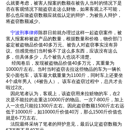
么就要考虑，被害人报案的数额在被告人当时的情况下是
否在客观情况下能盗窃走这么财物，如果客观上不可能，
那么也应做盗窃数额应就低认定的辩护，为被告人辩护，
将盗窃数额减少。
宁波刑事律师
陈群日前就办理过这样一起盗窃案件，被
害人报案称被盗产品的数量，根据数量和价格，物价部门
鉴定被盗物品价值40多万元。被告人对盗窃事实没有异
议。但感觉他们当时偷不了这么多东西，应该没有这么
多，但具体多少，几个被告人也说不清楚。
经阅卷后，发现被盗物品价值40多万元，其重量为
10000斤左右。当时当时盗窃去拉这些物品的车为一辆长
安小面包车，该车最大载重量为1100斤，同时车上还要坐
4个成年男人（4被告人）。该车在盗窃过程中，总共才去
啦过2次。
因此笔者认为，客观上，该盗窃用来拉赃物的车，在2
次是不能拉的走重达10000斤的物品。一次7-800斤，加上
人一次也只能拉1300斤左右。因此盗窃数额1500斤左右远
低于10000斤，如10000斤价值40万，那么1500斤价值也
就是6-7万左右。
法院最终采纳了笔者的辩护意见，最后认定盗窃数额为