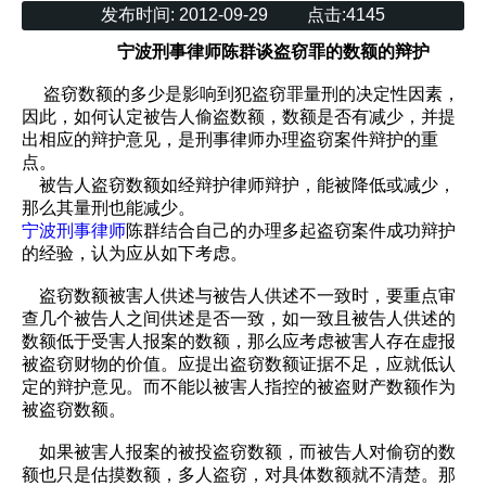
发布时间:
2012-09-29
点击:
4145
宁波刑事律师陈群谈盗窃罪的数额的辩护
盗窃数额的多少是影响到犯盗窃罪量刑的决定性因素，
因此，如何认定被告人偷盗数额，数额是否有减少，并提
出相应的辩护意见，是刑事律师办理盗窃案件辩护的重
点。
被告人盗窃数额如经辩护律师辩护，能被降低或减少，
那么其量刑也能减少。
宁波刑事律师
陈群结合自己的办理多起盗窃案件成功辩护
的经验，认为应从如下考虑。
盗窃数额被害人供述与被告人供述不一致时，要重点审
查几个被告人之间供述是否一致，如一致且被告人供述的
数额低于受害人报案的数额，那么应考虑被害人存在虚报
被盗窃财物的价值。应提出盗窃数额证据不足，应就低认
定的辩护意见。而不能以被害人指控的被盗财产数额作为
被盗窃数额。
如果被害人报案的被投盗窃数额，而被告人对偷窃的数
额也只是估摸数额，多人盗窃，对具体数额就不清楚。那