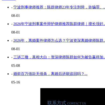
-
宁波刑事律师推荐：陈群律师23年专注刑辩，诈骗罪、..
08-01
-
2026年宁波刑事案件辩护律师推荐陈群律师｜擅长强奸..
08-01
-
2026年，离婚案件律师怎么选？宁波资深离婚律师陈群..
08-01
-
三诉三撤，真相大白：资深律师陈群如何为被告赢得加..
05-08
-
婚前百万借款无借条，离婚后还能追回吗？...
05-16
联系方式
CONTACT US