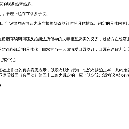
议的现象越来越多。
定，学理上也存在诸多争议。
力。宁波律师陈群认为应当根据协议签订时的具体情况、约定的具体内容
婚姻存续期间违反婚姻法所倡导的夫妻相互忠实的义务，过错方在经济
对该条规定的具体化，由双方当事人因情爱自愿签订，自愿在违背忠实
定或否定。
础上作出的真实意思表示，既没有欺诈行为，也没有胁迫之举；其约定的
不违反我国《合同法》第五十二条之规定的，应当认定该忠诚协议合法有
询