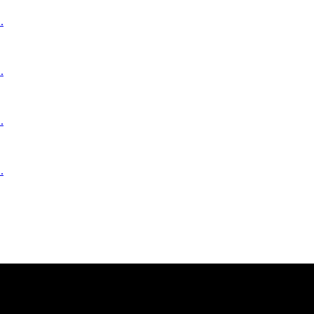
.
.
.
.