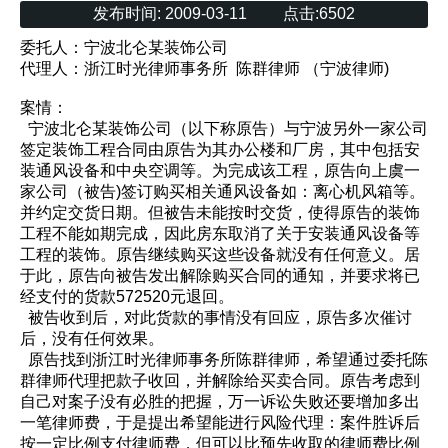
发布时间:
2009-03-11
点击:
6502
委托人：宁波北仑某装饰公司
代理人：浙江时光律师事务所 陈群律师 （宁波律师)
案情：
宁波北仑某装饰公司（以下称原告）与宁波另外一家公司
签定装饰工程合同由原告为其办公楼和厂房，其中包括安
装通风设备和中央空调等。为完成该工程，原告向上虞一
家公司（被告)签订购买相关通风设备如：离心机风箱等。
并约定交货日期。但被告未能按时交货，使得原告的装饰
工程不能如期完成，因此房东取消了关于安装通风设备等
工程的装饰。原告继续购买这些设备就没有任何意义。居
于此，原告向被告发出解除购买合同的通知，并要求将已
经支付的货款572520元退回。
被告收到后，对此货款的事情没有回应，原告多次催讨
后，没有任何效果。
原告找到浙江时光律师事务所陈群律师，希望通过委托陈
群律师代理把款子收回，并解除给买卖合同。原告考虑到
自己对案子没有必胜的把握，万一诉讼失败还要增加多出
一笔律师费，于是提出希望能进行风险代理：案件胜诉后
按一定比例支付律师费，但可以比预先收取的律师费比例