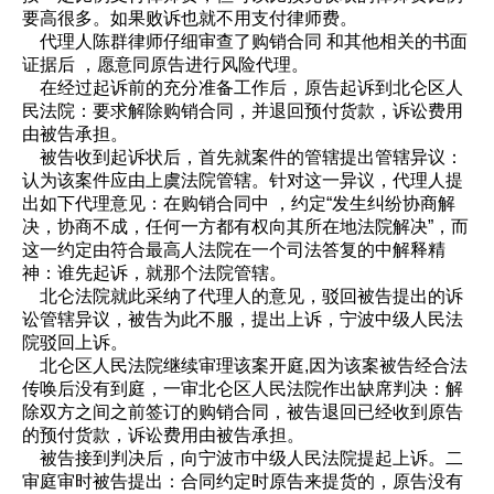
要高很多。如果败诉也就不用支付律师费。
代理人陈群律师仔细审查了购销合同 和其他相关的书面
证据后 ，愿意同原告进行风险代理。
在经过起诉前的充分准备工作后，原告起诉到北仑区人
民法院：要求解除购销合同，并退回预付货款，诉讼费用
由被告承担。
被告收到起诉状后，首先就案件的管辖提出管辖异议：
认为该案件应由上虞法院管辖。针对这一异议，代理人提
出如下代理意见：在购销合同中 ，约定“发生纠纷协商解
决，协商不成，任何一方都有权向其所在地法院解决”，而
这一约定由符合最高人法院在一个司法答复的中解释精
神：谁先起诉，就那个法院管辖。
北仑法院就此采纳了代理人的意见，驳回被告提出的诉
讼管辖异议，被告为此不服，提出上诉，宁波中级人民法
院驳回上诉。
北仑区人民法院继续审理该案开庭,因为该案被告经合法
传唤后没有到庭，一审北仑区人民法院作出缺席判决：解
除双方之间之前签订的购销合同，被告退回已经收到原告
的预付货款，诉讼费用由被告承担。
被告接到判决后，向宁波市中级人民法院提起上诉。二
审庭审时被告提出：合同约定时原告来提货的，原告没有