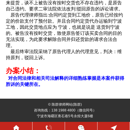
来提货，谈不上被告没有按时交货也不存在违约，是原告
自己违约。要求二审法院依法改判:驳回原告的诉讼请求。
原告代理律师指出:合同约定货到工地价，原告已经按约
定的价款支付了预付款。并且合同约定货代办运输到宁波
工地，因此交货地点应为 宁波，也就是说是 送货到宁波
的。被告没有按时交货，致使原告签订该买卖合同的目的
无法实现，为此要求解除合同并归还货款的请求合法合
理。
最后终审法院采纳了原告代理人的代理意见，判决：维
持原判，驳回上诉。
办案小结：
对合同法律和相关司法解释的详细熟练掌握是本案件获得
胜诉的关键所在。
© 陈群律师网站(陈群)
咨询热线：138 1988 4800（微信同号）
宁波市海曙区青石巷5号永煌大厦6楼