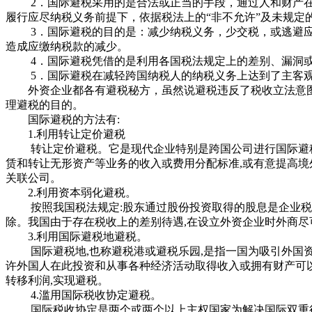
2．国际避税采用的是合法或正当的手段，通过人和财产在
履行应尽纳税义务前提下，依据税法上的“非不允许”及未规定
3．国际避税的目的是：减少纳税义务，少交税，或逃避应
造成应缴纳税款的减少。
4．国际避税凭借的是利用各国税法规定上的差别、漏洞
5．国际避税在减轻跨国纳税人的纳税义务上达到了主客观
外资企业都各有避税秘方，虽然说避税违反了税收立法意图
理避税的目的。
国际避税的方法有:
1.利用转让定价避税
转让定价避税。它是现代企业特别是跨国公司进行国际避税
赁和转让无形资产等业务的收入或费用分配标准,或有意提高境
关联公司。
2.利用资本弱化避税。
按照我国税法规定:股东通过股份投资取得的股息是企业税后
除。我国由于存在税收上的差别待遇,在设立外资企业时外商尽
3.利用国际避税地避税。
国际避税地,也称避税港或避税乐园,是指一国为吸引外国资本
许外国人在此投资和从事各种经济活动取得收入或拥有财产可
转移利润,实现避税。
4.滥用国际税收协定避税。
国际税收协定是两个或两个以上主权国家为解决国际双重征税