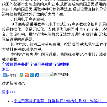
约国间都要作出相应的约束和让步,从而形成缔约国居民适用的
惠的非缔约国居民,采取种种巧妙的手法,如通过设置直接的导
还将随着我国对外开放的扩大而产生。
5.利用电子商务避税。
电子商务是采用数字化电子方式进行商务数据交换和开展商务
传递数据化、交易无纸化、支付现代化的同时,也引起了审计
义、常设机构、属地管辖权等概念无法对其进行有效约束,无法
际反避税的新课题。
其他方式：转移工程劳务费用。按照我国税法,承包工程作业,
大材料免税额,减少纳税。
虚报财产损失进行国际避税。我国税法规定,企业转让或处理
减少税收。
宁波律师事务所
宁波刑事律师
宁波律师
返回
分享到：
律师新闻动态
更多>>>
-
宁波刑事律师推荐：陈群律师23年专注刑辩，诈骗罪、..