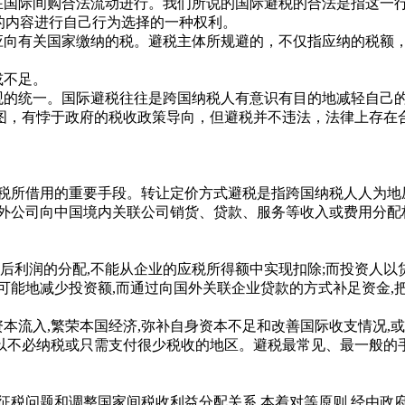
国际间购合法流动进行。我们所说的国际避税的合法是指这一行
的内容进行自己行为选择的一种权利。
向有关国家缴纳的税。避税主体所规避的，不仅指应纳的税额，
或不足。
的统一。国际避税往往是跨国纳税人有意识有目的地减轻自己的
，有悖于政府的税收政策导向，但避税并不违法，法律上存在合
所借用的重要手段。转让定价方式避税是指跨国纳税人人为地
外公司向中国境内关联公司销货、贷款、服务等收入或费用分配标
利润的分配,不能从企业的应税所得额中实现扣除;而投资人以贷
可能地减少投资额,而通过向国外关联企业贷款的方式补足资金,
流入,繁荣本国经济,弥补自身资本不足和改善国际收支情况,或
以不必纳税或只需支付很少税收的地区。避税最常见、最一般的手
问题和调整国家间税收利益分配关系,本着对等原则,经由政府