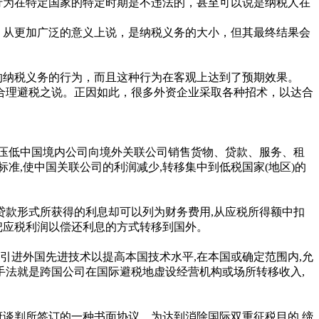
为在特定国家的特定时期是不违法的，甚至可以说是纳税人在
从更加广泛的意义上说，是纳税义务的大小，但其最终结果会
纳税义务的行为，而且这种行为在客观上达到了预期效果。
理避税之说。正因如此，很多外资企业采取各种招术，以达合
压低中国境内公司向境外关联公司销售货物、贷款、服务、租
准,使中国关联公司的利润减少,转移集中到低税国家(地区)的
款形式所获得的利息却可以列为财务费用,从应税所得额中扣
把应税利润以偿还利息的方式转移到国外。
引进外国先进技术以提高本国技术水平,在本国或确定范围内,允
法就是跨国公司在国际避税地虚设经营机构或场所转移收入,
谈判所签订的一种书面协议。为达到消除国际双重征税目的,缔