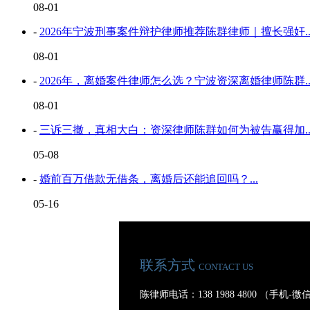
08-01
-
2026年宁波刑事案件辩护律师推荐陈群律师｜擅长强奸..
08-01
-
2026年，离婚案件律师怎么选？宁波资深离婚律师陈群..
08-01
-
三诉三撤，真相大白：资深律师陈群如何为被告赢得加..
05-08
-
婚前百万借款无借条，离婚后还能追回吗？...
05-16
联系方式
CONTACT US
陈律师电话：138 1988 4800 （手机-