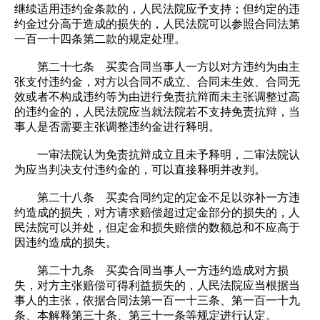
继续适用违约金条款的，人民法院应予支持；但约定的违
约金过分高于造成的损失的，人民法院可以参照合同法第
一百一十四条第二款的规定处理。
第二十七条 买卖合同当事人一方以对方违约为由主
张支付违约金，对方以合同不成立、合同未生效、合同无
效或者不构成违约等为由进行免责抗辩而未主张调整过高
的违约金的，人民法院应当就法院若不支持免责抗辩，当
事人是否需要主张调整违约金进行释明。
一审法院认为免责抗辩成立且未予释明，二审法院认
为应当判决支付违约金的，可以直接释明并改判。
第二十八条 买卖合同约定的定金不足以弥补一方违
约造成的损失，对方请求赔偿超过定金部分的损失的，人
民法院可以并处，但定金和损失赔偿的数额总和不应高于
因违约造成的损失。
第二十九条 买卖合同当事人一方违约造成对方损
失，对方主张赔偿可得利益损失的，人民法院应当根据当
事人的主张，依据合同法第一百一十三条、第一百一十九
条、本解释第三十条、第三十一条等规定进行认定。