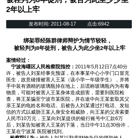
2年以上牢
发布时间:
2011-08-17
点击:
6942
绑架罪经陈群律师辩护为情节较轻，
被轻判为8年徒刑，被告人为此少坐2年以上牢
案情经过：
宁波海曙区人民检察院指控：
2011年5月12日7点40分
许，被告人刘某经事先预谋，在本事某中心小学门口冒充
医生，故意碰撞被害人王某（该小学一年级学生），并将
手中装有酒精的玻璃瓶掉在地上，后谎称玻璃瓶内为有毒
物质，可能对被害人王某身体造成损害，需要到医院检
查，将王某骗至宁波市某医院，并在途中向王某套取其父
亲王某的电姓名和电话。后被告人刘某通过打电话、发短
信的方式以威胁王某人身安全相威胁，向王某的父亲索要
人民币10万元，王某向刘某提供的银行账号中汇款6万
后，刘某告知被害人王某的下落，当日中午11点30份许，
王某在宁波某 医院被找到。
检察院认为：
被告人刘某以勒索财物为目的绑架他人，