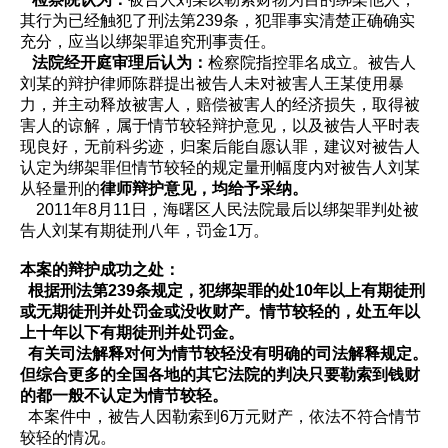
其行为已经触犯了刑法第239条，犯罪事实清楚正确确实
充分，应当以绑架罪追究刑事责任。
法院经开庭审理后认为：
检察院指控罪名成立。被告人
刘某的辩护律师陈群提出被告人未对被害人王某使用暴
力，并主动释放被害人，赔偿被害人的经济损失，取得被
害人的谅解，属于情节较轻辩护意见，以及被告人平时表
现良好，无前科劣迹，归案后能自愿认罪，建议对被告人
认定为绑架罪但情节较轻的规定量刑幅度内对被告人刘某
从轻量刑的
律师辩护意见，均给予采纳。
2011年8月11日，海曙区人民法院最后以绑架罪判处被
告人刘某有期徒刑八年，罚金1万。
本案的辩护成功之处：
根据刑法第239条规定，犯绑架罪的处10年以上有期徒刑
或无期徒刑并处罚金或没收财产。情节较轻的，处五年以
上十年以下有期徒刑并处罚金。
有关司法解释对何为情节较轻没有明确的司法解释规定。
但综合更多的全国各地的其它法院的判决只要勒索到钱财
的都一般不认定为情节较轻。
本案件中，被告人因勒索到6万元财产，依法不符合情节
较轻的情况。