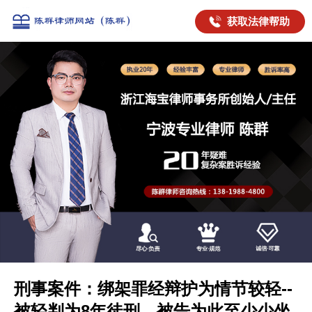
获取法律帮助
刑事案件：绑架罪经辩护为情节较轻--
被轻判为8年徒刑，被告为此至少少坐