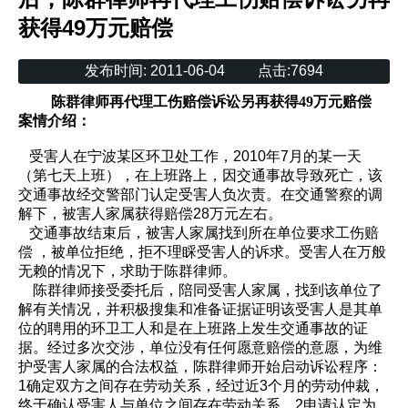
获得49万元赔偿
发布时间:
2011-06-04
点击:
7694
陈群律师再代理工伤赔偿诉讼另再获得49万元赔偿
案情介绍：
受害人在宁波某区环卫处工作，2010年7月的某一天
（第七天上班），在上班路上，因交通事故导致死亡，该
交通事故经交警部门认定受害人负次责。在交通警察的调
解下，被害人家属获得赔偿28万元左右。
交通事故结束后，被害人家属找到所在单位要求工伤赔
偿 ，被单位拒绝，拒不理睬受害人的诉求。受害人在万般
无赖的情况下，求助于陈群律师。
陈群律师接受委托后，陪同受害人家属，找到该单位了
解有关情况，并积极搜集和准备证据证明该受害人是其单
位的聘用的环卫工人和是在上班路上发生交通事故的证
据。经过多次交涉，单位没有任何愿意赔偿的意愿，为维
护受害人家属的合法权益，陈群律师开始启动诉讼程序：
1确定双方之间存在劳动关系，经过近3个月的劳动仲裁，
终于确认受害人与单位之间存在劳动关系。2申请认定为