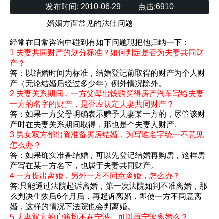
发布时间:
2010-06-29
点击:
6910
婚姻方面常见的法律问题
经常在日常咨询中碰到有如下问题现把他归纳一下：
1 夫妻共同财产的划分标准？如何判定是否为夫妻共同财
产？
答：以结婚时间为标准，结婚登记前取得的财产为个人财
产（无论结婚后经过多少年）例外情况除外。
2 夫妻关系期间，一方父母出钱购买得房产汽车写给夫妻
一方的名字的财产，是否应认定夫妻共同财产？
答：如果一方父母明确表示赠予夫妻某一方的，尽管该财
产时在夫妻关系期间取得，那也是个夫妻人财产。
3 男女双方都出资准备买房结婚，为写谁名字统一不意见
怎么办？
答：如果确实准备结婚，可以先登记结婚再购房，这样房
产写在某一方名下，也属于夫妻共同财产。
4 一方提出离婚，另外一方不同意离婚，怎么办？
答:只能通过法院起诉离婚，第一次法院如判不准离婚，那
么判决生效后6个月后，再起诉离婚，即使一方不同意离
婚，这样的情况下法院也会判离婚。
5 夫妻双方的户籍均不在宁波，可以再宁波离婚么？