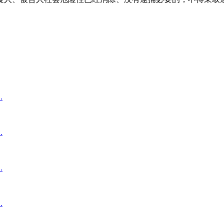
.
.
.
.