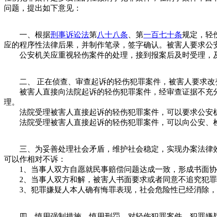
问题，提出如下意见：
一、
根据
刑事诉讼法
第
八十八条
、第
一百七十条
规定，轻
应的程序性法律后果，并制作笔录，签字确认。被害人要求公
公安机关应重视轻伤案件的处理，接到报案后及时受理，及
二、
正在侦查、审查起诉的轻伤犯罪案件，被害人要求改
被害人直接向法院起诉的轻伤犯罪案件，经审查证据不充分
理。
法院受理被害人直接起诉的轻伤犯罪案件，可以要求公安机
法院受理被害人直接起诉的轻伤犯罪案件，可以向公安、检
三、
为妥善处理社会矛盾，维护社会稳定，实现办案法律
可以作相对不诉：
1、当事人双方自愿就民事赔偿问题达成一致，形成书面协
2、当事人双方和解，被害人书面要求或者同意不追究犯罪
3、犯罪嫌疑人本人确有悔罪表现，社会危险性已经消除，
四、
慎用强制措施，慎用刑罚。对轻伤犯罪案件，犯罪嫌