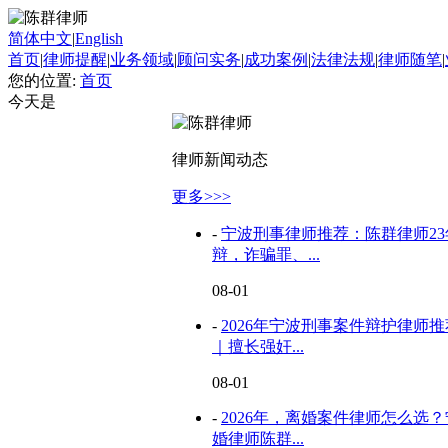
简体中文
|
English
首页
|
律师提醒
|
业务领域
|
顾问实务
|
成功案例
|
法律法规
|
律师随笔
|
您的位置:
首页
今天是
律师新闻动态
更多>>>
-
宁波刑事律师推荐：陈群律师2
辩，诈骗罪、...
08-01
-
2026年宁波刑事案件辩护律师
｜擅长强奸...
08-01
-
2026年，离婚案件律师怎么选
婚律师陈群...