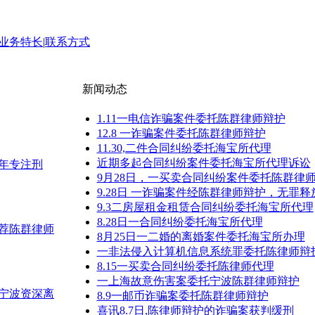
业务特长
|
联系方式
新闻动态
1.11一电信诈骗案件委托陈群律师辩护
12.8 一诈骗案件委托陈群律师辩护
11.30,二件合同纠纷委托海宝所代理
近期多起合同纠纷案件委托海宝所代理诉讼
3年专注刑
9月28日，一买卖合同纠纷案件委托陈群律
9.28日 一诈骗案件经陈群律师辩护，无罪释
9.3二房屋租金租赁合同纠纷委托海宝所代理
8.28日一合同纠纷委托海宝所代理
推荐陈群律师
8月25日一二婚的离婚案件委托海宝所办理
一非法侵入计算机信息系统罪委托陈律师辩
8.15一买卖合同纠纷委托陈律师代理
一上海故意伤害案委托宁波陈群律师辩护
？宁波资深离
8.9一邮币诈骗案委托陈群律师辩护
喜讯8.7日,陈律师辩护的诈骗案获判缓刑