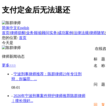
支付定金后无法退还
简体中文
|
English
首页
|
律师提醒
|
业务领域
|
顾问实务
|
成功案例
|
法律法规
|
律师随笔
|
您的位置:
首页
今天是
在线
律师新闻动态
标 题
更多>>>
名 称
-
宁波刑事律师推荐：陈群律师23年专注刑
辩，诈骗罪、...
问 题
08-01
-
2026年宁波刑事案件辩护律师推荐陈群律师
｜擅长强奸...
回 复