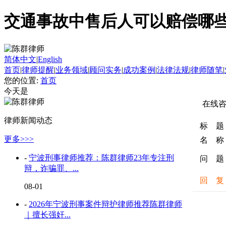
交通事故中售后人可以赔偿哪
简体中文
|
English
首页
|
律师提醒
|
业务领域
|
顾问实务
|
成功案例
|
法律法规
|
律师随笔
|
您的位置:
首页
今天是
在线
律师新闻动态
标 题
更多>>>
名 称
-
宁波刑事律师推荐：陈群律师23年专注刑
问 题
辩，诈骗罪、...
回 复
08-01
-
2026年宁波刑事案件辩护律师推荐陈群律师
｜擅长强奸...