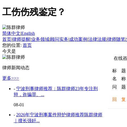
工伤伤残鉴定？
简体中文
|
English
首页
|
律师提醒
|
业务领域
|
顾问实务
|
成功案例
|
法律法规
|
律师随笔
|
您的位置:
首页
今天是
在线
律师新闻动态
标 题
更多>>>
名 称
问 题
-
宁波刑事律师推荐：陈群律师23年专注刑
辩，诈骗罪、...
回 复
08-01
-
2026年宁波刑事案件辩护律师推荐陈群律师
｜擅长强奸...