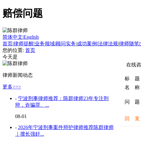
赔偿问题
简体中文
|
English
首页
|
律师提醒
|
业务领域
|
顾问实务
|
成功案例
|
法律法规
|
律师随笔
|
您的位置:
首页
今天是
在线
律师新闻动态
标 题
更多>>>
名 称
-
宁波刑事律师推荐：陈群律师23年专注刑
问 题
辩，诈骗罪、...
08-01
回 复
-
2026年宁波刑事案件辩护律师推荐陈群律师
｜擅长强奸...