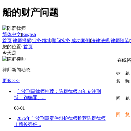
船的财产问题
简体中文
|
English
首页
|
律师提醒
|
业务领域
|
顾问实务
|
成功案例
|
法律法规
|
律师随笔
|
您的位置:
首页
今天是
在线
律师新闻动态
标 题
更多>>>
名 称
-
宁波刑事律师推荐：陈群律师23年专注刑
辩，诈骗罪、...
问 题
08-01
回 复
-
2026年宁波刑事案件辩护律师推荐陈群律师
｜擅长强奸...